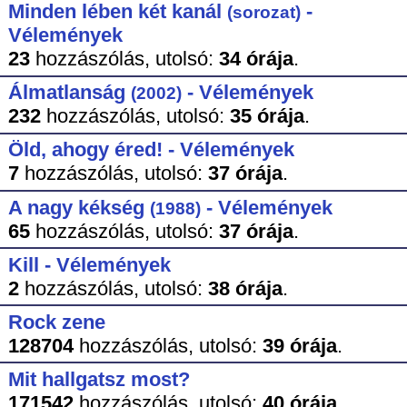
Minden lében két kanál
-
(sorozat)
Vélemények
23
hozzászólás,
utolsó:
34 órája
.
Álmatlanság
- Vélemények
(2002)
232
hozzászólás,
utolsó:
35 órája
.
Öld, ahogy éred! - Vélemények
7
hozzászólás,
utolsó:
37 órája
.
A nagy kékség
- Vélemények
(1988)
65
hozzászólás,
utolsó:
37 órája
.
Kill - Vélemények
2
hozzászólás,
utolsó:
38 órája
.
Rock zene
128704
hozzászólás,
utolsó:
39 órája
.
Mit hallgatsz most?
171542
hozzászólás,
utolsó:
40 órája
.