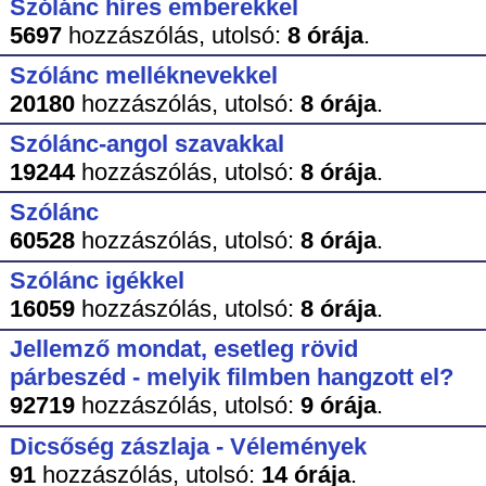
Szólánc híres emberekkel
5697
hozzászólás,
utolsó:
8 órája
.
Szólánc melléknevekkel
20180
hozzászólás,
utolsó:
8 órája
.
Szólánc-angol szavakkal
19244
hozzászólás,
utolsó:
8 órája
.
Szólánc
60528
hozzászólás,
utolsó:
8 órája
.
Szólánc igékkel
16059
hozzászólás,
utolsó:
8 órája
.
Jellemző mondat, esetleg rövid
párbeszéd - melyik filmben hangzott el?
92719
hozzászólás,
utolsó:
9 órája
.
Dicsőség zászlaja - Vélemények
91
hozzászólás,
utolsó:
14 órája
.