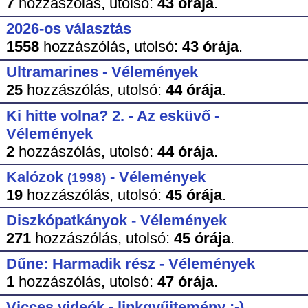
7
hozzászólás,
utolsó:
43 órája
.
2026-os választás
1558
hozzászólás,
utolsó:
43 órája
.
Ultramarines - Vélemények
25
hozzászólás,
utolsó:
44 órája
.
Ki hitte volna? 2. - Az esküvő -
Vélemények
2
hozzászólás,
utolsó:
44 órája
.
Kalózok
- Vélemények
(1998)
19
hozzászólás,
utolsó:
45 órája
.
Diszkópatkányok - Vélemények
271
hozzászólás,
utolsó:
45 órája
.
Dűne: Harmadik rész - Vélemények
1
hozzászólás,
utolsó:
47 órája
.
Vicces videók - linkgyűjtemény :-)