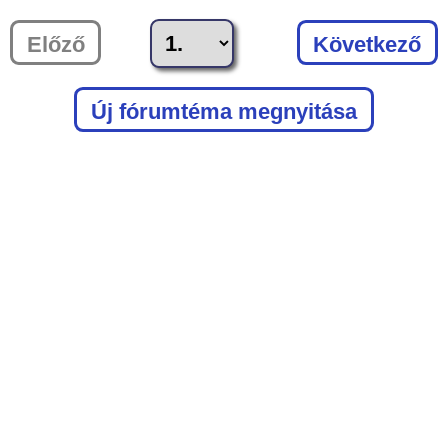
Előző
Következő
Új fórumtéma megnyitása