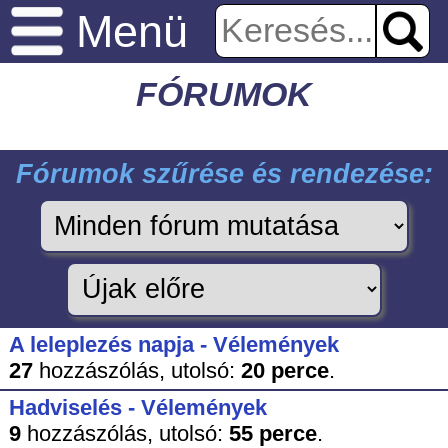
Menü
FÓRUMOK
Fórumok szűrése és rendezése:
A leleplezés napja - Vélemények
27
hozzászólás,
utolsó:
20 perce
.
Hadviselés - Vélemények
9
hozzászólás,
utolsó:
55 perce
.