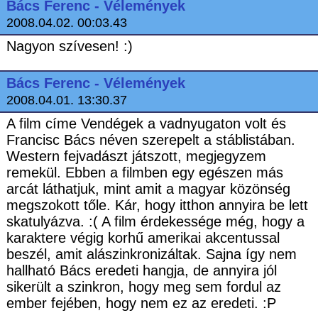
Bács Ferenc - Vélemények
2008.04.02. 00:03.43
Nagyon szívesen! :)
Bács Ferenc - Vélemények
2008.04.01. 13:30.37
A film címe Vendégek a vadnyugaton volt és
Francisc Bács néven szerepelt a stáblistában.
Western fejvadászt játszott, megjegyzem
remekül. Ebben a filmben egy egészen más
arcát láthatjuk, mint amit a magyar közönség
megszokott tőle. Kár, hogy itthon annyira be lett
skatulyázva. :( A film érdekessége még, hogy a
karaktere végig korhű amerikai akcentussal
beszél, amit alászinkronizáltak. Sajna így nem
hallható Bács eredeti hangja, de annyira jól
sikerült a szinkron, hogy meg sem fordul az
ember fejében, hogy nem ez az eredeti. :P