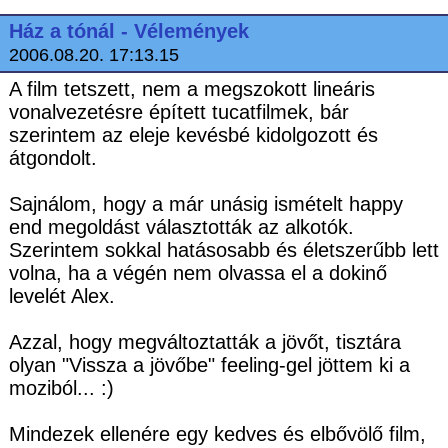
Ház a tónál - Vélemények
2006.08.20. 17:13.15
A film tetszett, nem a megszokott lineáris
vonalvezetésre épített tucatfilmek, bár
szerintem az eleje kevésbé kidolgozott és
átgondolt.
Sajnálom, hogy a már unásig ismételt happy
end megoldást választották az alkotók.
Szerintem sokkal hatásosabb és életszerűbb lett
volna, ha a végén nem olvassa el a dokinő
levelét Alex.
Azzal, hogy megváltoztatták a jövőt, tisztára
olyan "Vissza a jövőbe" feeling-gel jöttem ki a
moziból... :)
Mindezek ellenére egy kedves és elbővölő film,