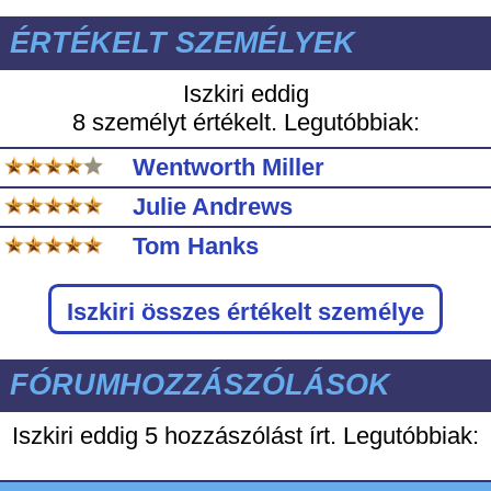
ÉRTÉKELT SZEMÉLYEK
Iszkiri eddig
8 személyt értékelt. Legutóbbiak:
Wentworth Miller
Julie Andrews
Tom Hanks
Iszkiri
összes értékelt személye
FÓRUMHOZZÁSZÓLÁSOK
Iszkiri eddig
5 hozzászólást írt. Legutóbbiak: