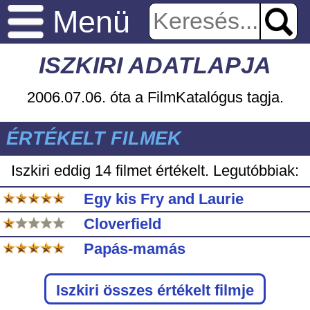
Menü
ISZKIRI ADATLAPJA
2006.07.06. óta a FilmKatalógus tagja.
ÉRTÉKELT FILMEK
Iszkiri eddig
14 filmet értékelt. Legutóbbiak:
Egy kis Fry and Laurie
Cloverfield
Papás-mamás
Iszkiri
összes értékelt filmje