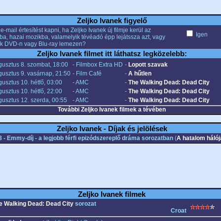
Zeljko Ivanek figyelő
e-mail értesítést kapni, ha Zeljko Ivanek új filmje kerül az
Igen
ba, hazai mozikba, valamelyik tévéadó épp lejátssza azt, vagy
k DVD-n vagy Blu-ray lemezen?
Zeljko Ivanek filmet itt láthatsz legközelebb:
gusztus 8. szombat, 18:00
- Filmbox Extra HD
-
Lopott szavak
usztus 9. vasárnap, 21:50
- Film Café
-
A hűtlen
usztus 10. hétfő, 03:00
- AMC
-
The Walking Dead: Dead City
usztus 10. hétfő, 22:00
- AMC
-
The Walking Dead: Dead City
usztus 12. szerda, 00:55
- AMC
-
The Walking Dead: Dead City
További Zeljko Ivanek filmek a tévében
Zeljko Ivanek - Díjak és jelölések
 - Emmy-díj - a legjobb férfi epizódszereplő dráma sorozatban
(
A hatalom háló
Zeljko Ivanek filmek
e Walking Dead: Dead City
sorozat
Croat