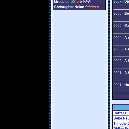
2007 -
Di
birodalomból
Christopher Nolan
2006 -
Be
2005 -
Ma
2004 -
A 
2003 -
A 
2002 -
A 
2001 -
A 
2001 -
Ha
Carter Bu
Bebe Neu
Timothy 
Ridley Sc