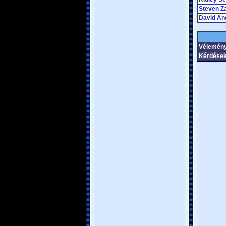
Steven Za
David An
Vélemén
Kérdések