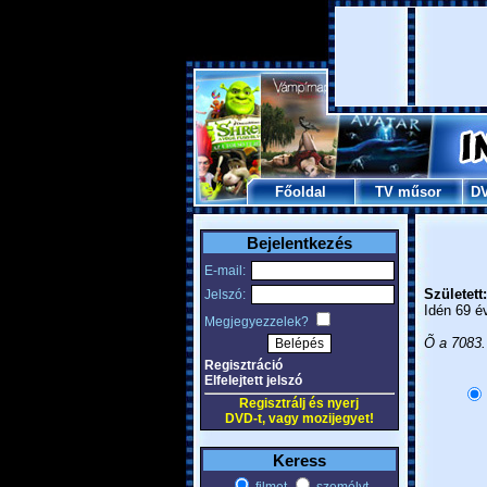
Főoldal
TV műsor
D
Bejelentkezés
E-mail:
Született:
Jelszó:
Idén 69 é
Megjegyezzelek?
Õ a 7083.
Regisztráció
Elfelejtett jelszó
Regisztrálj és nyerj
DVD-t, vagy mozijegyet!
Keress