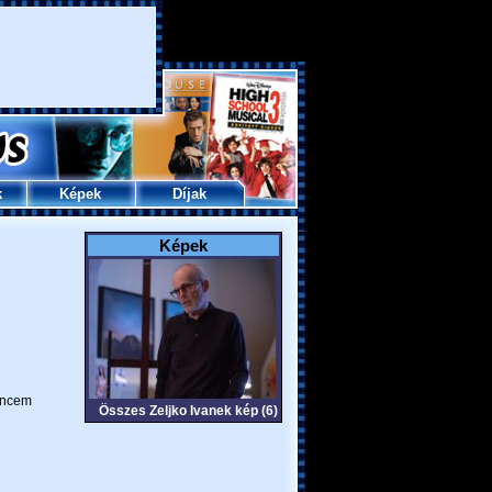
k
Képek
Díjak
Képek
ncem
Összes Zeljko Ivanek kép (6)