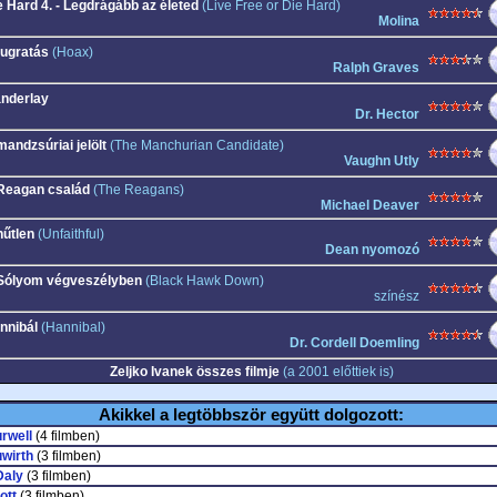
e Hard 4. - Legdrágább az életed
(Live Free or Die Hard)
Molina
ugratás
(Hoax)
Ralph Graves
nderlay
Dr. Hector
mandzsúriai jelölt
(The Manchurian Candidate)
Vaughn Utly
Reagan család
(The Reagans)
Michael Deaver
hűtlen
(Unfaithful)
Dean nyomozó
Sólyom végveszélyben
(Black Hawk Down)
színész
nnibál
(Hannibal)
Dr. Cordell Doemling
Zeljko Ivanek összes filmje
(a 2001 előttiek is)
Akikkel a legtöbbször együtt dolgozott:
rwell
(4 filmben)
wirth
(3 filmben)
Daly
(3 filmben)
ott
(3 filmben)