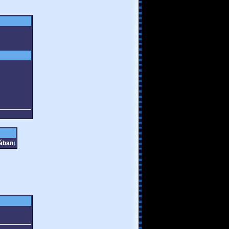
jában
)