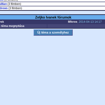
illian
(3 filmben)
drews
(3 filmben)
Zeljko Ivanek fórumok
yek
Mferee
, 2014-04-13 14:17
 téma megnyitása