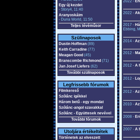
2022 -
En
Egy új kezdet
- Story4, 11:40
2022 -
Ak
Aranyoskáim
- Duna World, 11:50
2017 -
Há
Teljes tévéműsor
Ebbing, M
Szülinaposok
2014 -
Az
Dustin Hoffman
(89)
Keith Carradine
(77)
2012 -
Ma
Meagan Good
(45)
Branscombe Richmond
(71)
2012 -
A 
Jan Josef Liefers
(62)
További szülinaposok
2012 -
Lo
Legfrissebb fórumok
Filmkereső
2012 -
Az
Szólánc igékkel
Három betű - egy mondat
2010 -
Az
Szólánc-angol szavakkal
Szólánc - Együttesek nevével
2008 -
Er
További fórumok
2007 -
A 
Utoljára értékeltétek
Történetek az elveszett