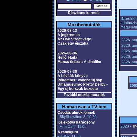
filmet
személyt
Részletes keresés
Szeretnél 
adatbázis
Mozibemutatók
megjeleni
2026-08-13
A jégkrémes
Az Oak Street vége
2026. au
Csak egy éjszaka
2026. aug
2026. aug
2026-08-06
2026. aug
Helló, Haifa
Mancs őrjárat: A dinófilm
2026. aug
2026-07-30
A Léviták könyve
Pókember: Vadonatúj nap
Umamusume: Pretty Derby -
2008
Egy új korszak kezdete
További mozibemutatók
Hamarosan a TV-ben
Csodás álmok jönnek
- SkyShowtime 2, 10:30
Kelekótya karácsony
2023 -
Th
- Film Café, 11:05
A randiguru
- HBO2, 11:36