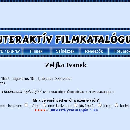
VD
/
Blu-ray
Filmek
Színészek
Rendezők
Fórumo
Zeljko Ivanek
1957. augusztus 15., Ljubljana, Szlovénia
ves.
 a kedvencek toplistáján!
(A Filmkatalógus látogatóinak osztályzatai alapján.)
Mi a véleményed erről a személyről?
nem ismerem
utálom
nem kedvelem
közömbös
bírom
kedve
(44 osztályzat alapján 3.80)