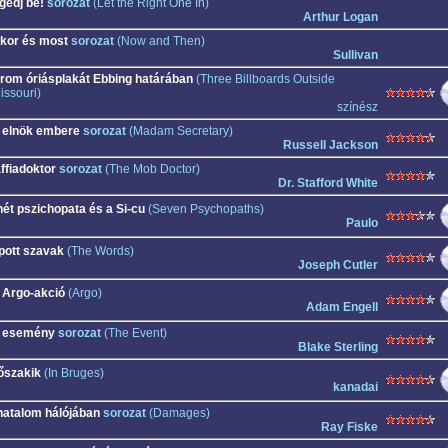
gedj be!
sorozat
(Let the Right One In)
Arthur Logan
kor és most
sorozat
(Now and Then)
Sullivan
rom óriásplakát Ebbing határában
(Three Billboards Outside
issouri)
színész
 elnök embere
sorozat
(Madam Secretary)
Russell Jackson
ffiadoktor
sorozat
(The Mob Doctor)
Dr. Stafford White
hét pszichopata és a Si-cu
(Seven Psychopaths)
Paulo
pott szavak
(The Words)
Joseph Cutler
 Argo-akció
(Argo)
Adam Engell
 esemény
sorozat
(The Event)
Blake Sterling
őszakik
(In Bruges)
kanadai
hatalom hálójában
sorozat
(Damages)
Ray Fiske