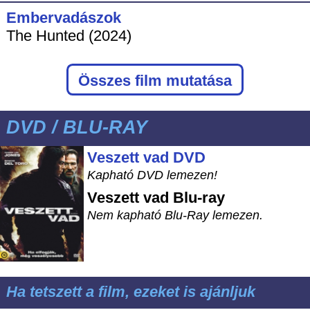
Embervadászok
The Hunted (2024)
Összes film mutatása
DVD / BLU-RAY
Veszett vad DVD
Kapható DVD lemezen!
Veszett vad
Blu-ray
Nem kapható Blu-Ray lemezen.
Ha tetszett a film, ezeket is ajánljuk