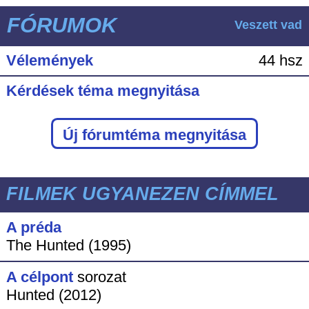
FÓRUMOK
Veszett vad
Vélemények
44 hsz
Kérdések téma megnyitása
Új fórumtéma megnyitása
FILMEK UGYANEZEN CÍMMEL
A préda
The Hunted (1995)
A célpont
sorozat
Hunted (2012)