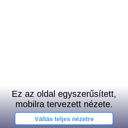
Ez az oldal egyszerűsített,
mobilra tervezett nézete.
Váltás teljes nézetre