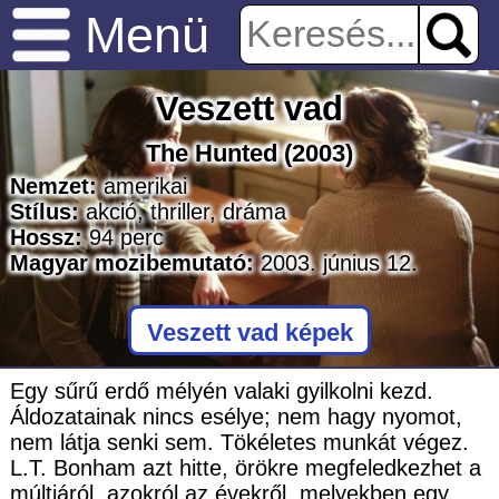
Menü
Veszett vad
The Hunted
(2003)
Nemzet:
amerikai
Stílus:
akció
,
thriller
,
dráma
Hossz:
94
perc
Magyar mozibemutató:
2003. június 12.
Veszett vad képek
Egy sűrű erdő mélyén valaki gyilkolni kezd.
Áldozatainak nincs esélye; nem hagy nyomot,
nem látja senki sem. Tökéletes munkát végez.
L.T. Bonham azt hitte, örökre megfeledkezhet a
múltjáról, azokról az évekről, melyekben egy