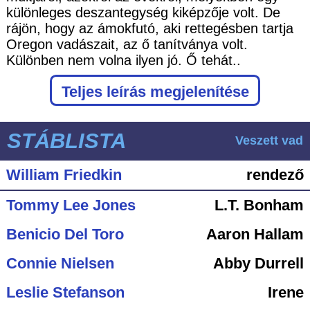
különleges deszantegység kiképzője volt. De
rájön, hogy az ámokfutó, aki rettegésben tartja
Oregon vadászait, az ő tanítványa volt.
Különben nem volna ilyen jó. Ő tehát..
Teljes leírás megjelenítése
STÁBLISTA
Veszett vad
William Friedkin
rendező
Tommy Lee Jones
L.T. Bonham
Benicio Del Toro
Aaron Hallam
Connie Nielsen
Abby Durrell
Leslie Stefanson
Irene