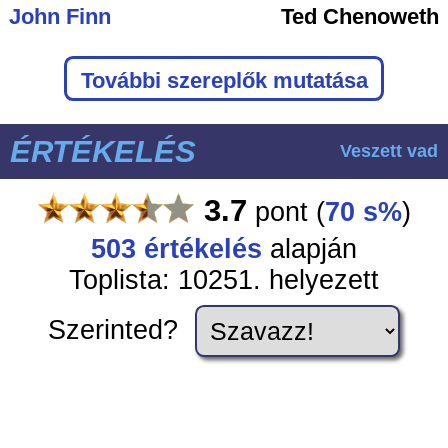
John Finn
Ted Chenoweth
További szereplők mutatása
ÉRTÉKELÉS
Veszett vad
3.7
pont
(
70 s%
)
503
értékelés
alapján
Toplista: 10251. helyezett
Szerinted?