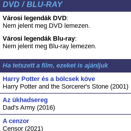
DVD / BLU-RAY
Városi legendák DVD
:
Nem jelent meg DVD lemezen.
Városi legendák
Blu-ray
:
Nem jelent meg Blu-ray lemezen.
Ha tetszett a film, ezeket is ajánljuk
Harry Potter és a bölcsek köve
Harry Potter and the Sorcerer's Stone (2001)
Az ükhadsereg
Dad's Army (2016)
A cenzor
Censor (2021)