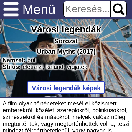
Menü
Városi legendák
Sorozat
Urban Myths
(2017)
Nemzet:
brit
Stílus:
életrajzi
,
kaland
,
vígjáték
Városi legendák képek
A film olyan történeteket mesél el közismert
emberekről, közéleti szereplőkről, politikusokról,
színészekről és másokról, melyek valószínűleg
megtörténtek, vagy megtörténhettek volna, teszi
mindezt félreérthetetlenül, vagy nagyon is