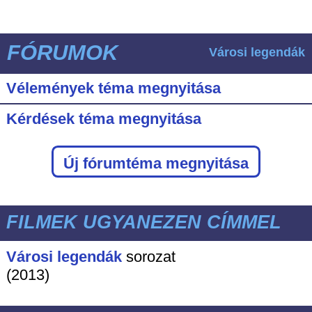
FÓRUMOK
Városi legendák
Vélemények téma megnyitása
Kérdések téma megnyitása
Új fórumtéma megnyitása
FILMEK UGYANEZEN CÍMMEL
Városi legendák
sorozat
(2013)