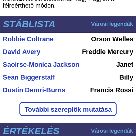
félreérthető módon.
STÁBLISTA
Városi legendák
Robbie Coltrane
Orson Welles
David Avery
Freddie Mercury
Saoirse-Monica Jackson
Janet
Sean Biggerstaff
Billy
Dustin Demri-Burns
Francis Rossi
További szereplők mutatása
ÉRTÉKELÉS
Városi legendák