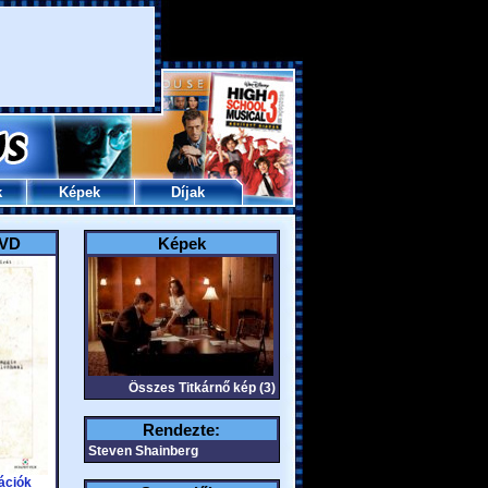
k
Képek
Díjak
DVD
Képek
Összes Titkárnő kép (3)
Rendezte:
Steven Shainberg
ációk