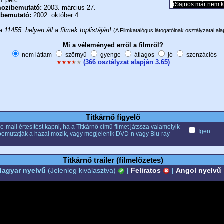
1 perc
(Sajnos már nem k
ozibemutató:
2003. március 27.
 bemutató:
2002. október 4.
a 11455. helyen áll a filmek toplistáján!
(A Filmkatalógus látogatóinak osztályzatai ala
Mi a véleményed erről a filmről?
nem láttam
szörnyű
gyenge
átlagos
jó
szenzációs
(366 osztályzat alapján 3.65)
Titkárnő figyelő
e-mail értesítést kapni, ha a Titkárnő című filmet játssza valamelyik
Igen
bemutatják a hazai mozik, vagy megjelenik DVD-n vagy Blu-ray
Titkárnő trailer (filmelőzetes)
agyar nyelvű
(Jelenleg kiválasztva)
|
Feliratos
|
Angol nyelvű