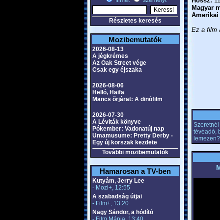
filmet
személyt
Hossz:
11
Magyar m
Amerikai
Részletes keresés
Ez a film 
Mozibemutatók
2026-08-13
A jégkrémes
Az Oak Street vége
Csak egy éjszaka
2026-08-06
Helló, Haifa
Mancs őrjárat: A dinófilm
2026-07-30
A Léviták könyve
Szeretnél 
Pókember: Vadonatúj nap
tévéadó, 
Umamusume: Pretty Derby -
lemezen?
Egy új korszak kezdete
További mozibemutatók
M
Hamarosan a TV-ben
Kutyám, Jerry Lee
- Mozi+, 12:55
A szabadság útjai
- Film+, 13:20
Nagy Sándor, a hódító
- Film Mánia, 13:40