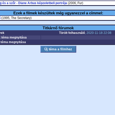
 és a szőr - Diane Arbus képzeletbeli portréja
(2006, Fur)
Ezek a filmek készültek még ugyanezzel a címmel:
ő
(1995, The Secretary)
Titkárnő fórumok
yek
Törölt felhasználó
, 2020-11-18 22:08
 téma megnyitása
téma megnyitása