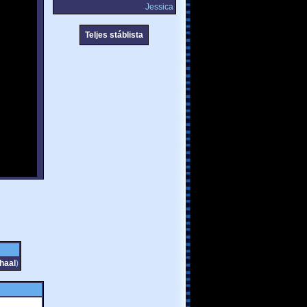
Jessica
Teljes stáblista
haal
)