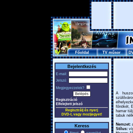
Főoldal
TV műsor
D
Bejelentkezés
E-mail:
Jelszó:
Megjegyezzelek?
A huszon
szülővár
Regisztráció
elhelyezke
Elfelejtett jelszó
főnökét, E
Regisztrálj és nyerj
hamar túl
DVD-t, vagy mozijegyet!
tabuk nél
Nemzet:
a
Keress
Stílus:
víg