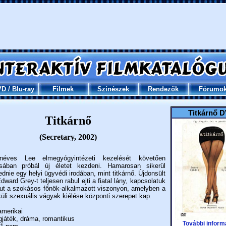
VD
/
Blu-ray
Filmek
Színészek
Rendezők
Fórumo
Titkárnő 
Titkárnő
(Secretary, 2002)
éves Lee elmegyógyintézeti kezelését követően
osában próbál új életet kezdeni. Hamarosan sikerül
dnie egy helyi ügyvédi irodában, mint titkárnő. Újdonsült
dward Grey-t teljesen rabul ejti a fiatal lány, kapcsolatuk
jut a szokásos főnök-alkalmazott viszonyon, amelyben a
küli szexuális vágyak kiélése központi szerepet kap.
merikai
játék, dráma, romantikus
További inform