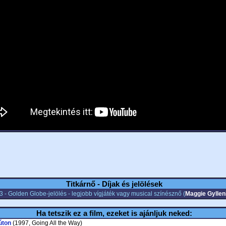
Titkárnő - Díjak és jelölések
 - Golden Globe-jelölés - legjobb vígjáték vagy musical színésznő (
Maggie Gyllen
Ha tetszik ez a film, ezeket is ajánljuk neked:
úton
(1997, Going All the Way)