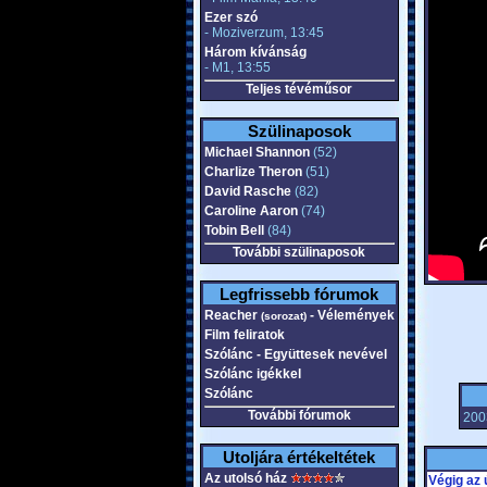
Ezer szó
- Moziverzum, 13:45
Három kívánság
- M1, 13:55
Teljes tévéműsor
Szülinaposok
Michael Shannon
(52)
Charlize Theron
(51)
David Rasche
(82)
Caroline Aaron
(74)
Tobin Bell
(84)
További szülinaposok
Legfrissebb fórumok
Reacher
- Vélemények
(sorozat)
Film feliratok
Szólánc - Együttesek nevével
Szólánc igékkel
Szólánc
További fórumok
2003
Utoljára értékeltétek
Az utolsó ház
Végig az 