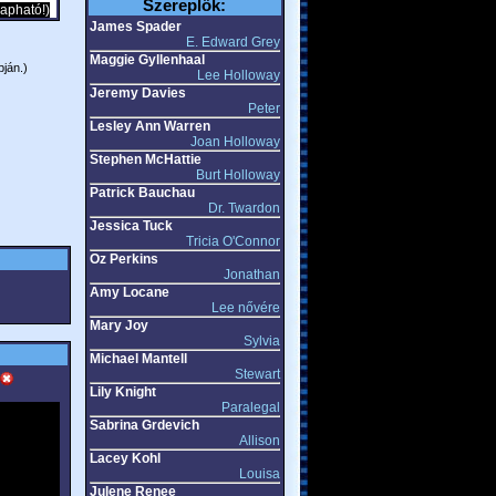
Szereplők:
apható!)
James Spader
E. Edward Grey
Maggie Gyllenhaal
pján.)
Lee Holloway
Jeremy Davies
Peter
Lesley Ann Warren
Joan Holloway
Stephen McHattie
Burt Holloway
Patrick Bauchau
Dr. Twardon
Jessica Tuck
Tricia O'Connor
Oz Perkins
Jonathan
Amy Locane
Lee nővére
Mary Joy
Sylvia
Michael Mantell
Stewart
Lily Knight
Paralegal
Sabrina Grdevich
Allison
Lacey Kohl
Louisa
Julene Renee