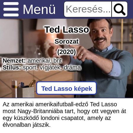
Menü
Ted Lasso
Sorozat
(2020)
Nemzet:
amerikai
,
brit
Stílus:
sport
,
vígjáték
,
dráma
Ted Lasso képek
Az amerikai amerikaifutball-edző Ted Lasso
most Nagy-Britanniába tart, hogy ott vegyen át
egy küszködő londoni csapatot, amely az
élvonalban játszik.