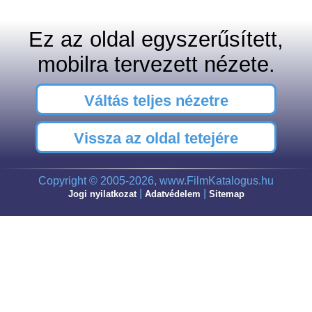
Ez az oldal egyszerűsített,
mobilra tervezett nézete.
Váltás teljes nézetre
Vissza az oldal tetejére
Copyright © 2005-2026, www.FilmKatalogus.hu
|
|
Jogi nyilatkozat
Adatvédelem
Sitemap