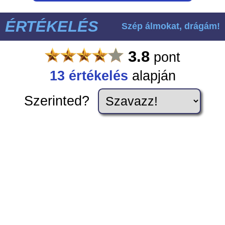
ÉRTÉKELÉS
Szép álmokat, drágám!
3.8
pont
13
értékelés
alapján
Szerinted?