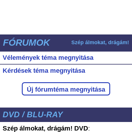
FÓRUMOK
Szép álmokat, drágám!
Vélemények téma megnyitása
Kérdések téma megnyitása
Új fórumtéma megnyitása
DVD / BLU-RAY
Szép álmokat, drágám! DVD
: