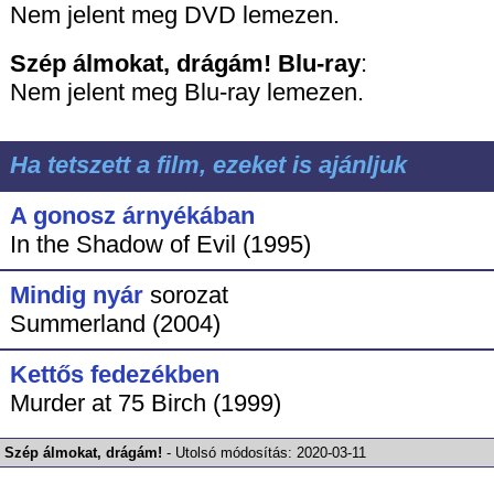
Nem jelent meg DVD lemezen.
Szép álmokat, drágám!
Blu-ray
:
Nem jelent meg Blu-ray lemezen.
Ha tetszett a film, ezeket is ajánljuk
A gonosz árnyékában
In the Shadow of Evil (1995)
Mindig nyár
sorozat
Summerland (2004)
Kettős fedezékben
Murder at 75 Birch (1999)
Szép álmokat, drágám!
-
Utolsó módosítás:
2020-03-11