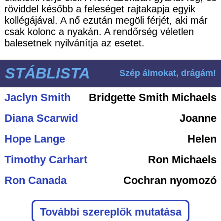
röviddel később a feleséget rajtakapja egyik
kollégájával. A nő ezután megöli férjét, aki már
csak kolonc a nyakán. A rendőrség véletlen
balesetnek nyilvánítja az esetet.
STÁBLISTA
Szép álmokat, drágám!
Jaclyn Smith
Bridgette Smith Michaels
Diana Scarwid
Joanne
Hope Lange
Helen
Timothy Carhart
Ron Michaels
Ron Canada
Cochran nyomozó
További szereplők mutatása