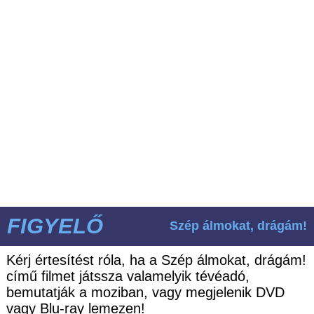
FIGYELŐ
Szép álmokat, drágám!
Kérj értesítést róla, ha a Szép álmokat, drágám!
című filmet játssza valamelyik tévéadó,
bemutatják a moziban, vagy megjelenik DVD
vagy Blu-ray lemezen!