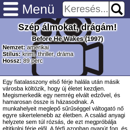
Menü
Szép álmokat, drágám!
Before He Wakes
(1997)
Nemzet:
amerikai
Stílus:
krimi
,
thriller
,
dráma
Hossz:
89
perc
Egy fiatalasszony első férje halála után másik
városba költözik, hogy új életet kezdjen.
Megismerkedik egy nemrég elvált edzővel, és
hamarosan össze is házasodnak. A
munkahelyeit meglepő sűrűséggel váltogató nő
egyre sikertelenebb az életben. A család anyagi
helyzete sem túl rózsás, de ezt megpróbálja
eltitkolni férje elől. A férfi azonban gyanút fog, és