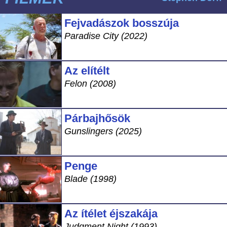
Fejvadászok bosszúja
Paradise City (2022)
Az elítélt
Felon (2008)
Párbajhősök
Gunslingers (2025)
Penge
Blade (1998)
Az ítélet éjszakája
Judgment Night (1993)