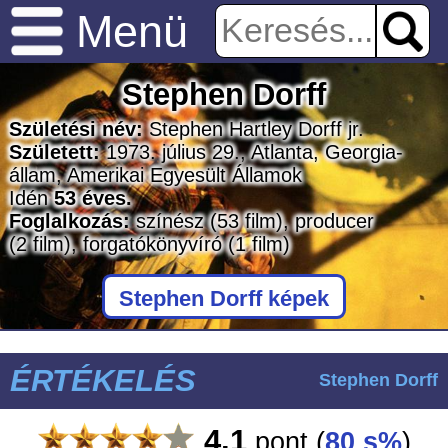
Menü
Stephen Dorff
Születési név:
Stephen Hartley Dorff jr.
Született:
1973. július 29., Atlanta, Georgia-
állam, Amerikai Egyesült Államok
Idén
53 éves.
Foglalkozás:
színész
(53 film)
, producer
(2 film)
, forgatókönyvíró
(1 film)
Stephen Dorff képek
ÉRTÉKELÉS
Stephen Dorff
4.1
pont
(
80 s%
)