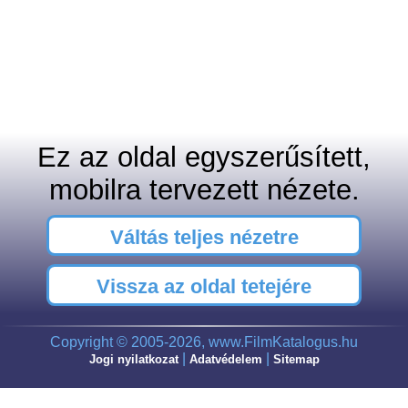
Ez az oldal egyszerűsített,
mobilra tervezett nézete.
Váltás teljes nézetre
Vissza az oldal tetejére
Copyright © 2005-2026, www.FilmKatalogus.hu
|
|
Jogi nyilatkozat
Adatvédelem
Sitemap