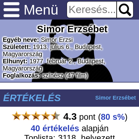
Menü
Simor Erzsébet
Egyéb neve:
Simor Erzsi
Született:
1913. július 6., Budapest,
Magyarország
Elhunyt:
1977. február 2., Budapest,
Magyarország
Foglalkozás:
színész
(47 film)
ÉRTÉKELÉS
Simor Erzsébet
4.3
pont
(
80 s%
)
40 értékelés
alapján
Toplista: 3118. helyezett