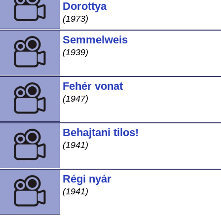
Dorottya
(1973)
Semmelweis
(1939)
Fehér vonat
(1947)
Behajtani tilos!
(1941)
Régi nyár
(1941)