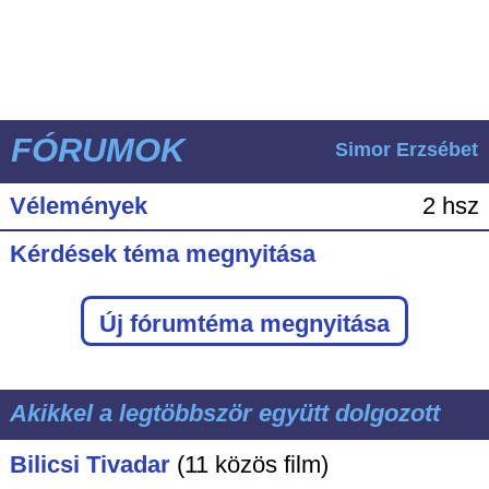
FÓRUMOK
Simor Erzsébet
Vélemények
2 hsz
Kérdések téma megnyitása
Új fórumtéma megnyitása
Akikkel a legtöbbször együtt dolgozott
Bilicsi Tivadar
(11 közös film)