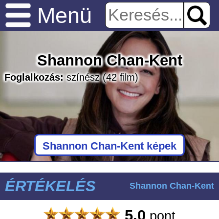
Menü
Shannon Chan-Kent
Foglalkozás:
színész
(42 film)
Shannon Chan-Kent képek
ÉRTÉKELÉS
Shannon Chan-Kent
5.0
pont