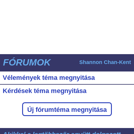
FÓRUMOK
Shannon Chan-Kent
Vélemények téma megnyitása
Kérdések téma megnyitása
Új fórumtéma megnyitása