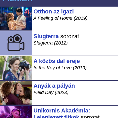
Otthon az igazi
A Feeling of Home (2019)
Slugterra
sorozat
Slugterra (2012)
A közös dal ereje
In the Key of Love (2019)
Anyák a pályán
Field Day (2023)
Unikornis Akadémia:
Leleplezett titkok
sorozat