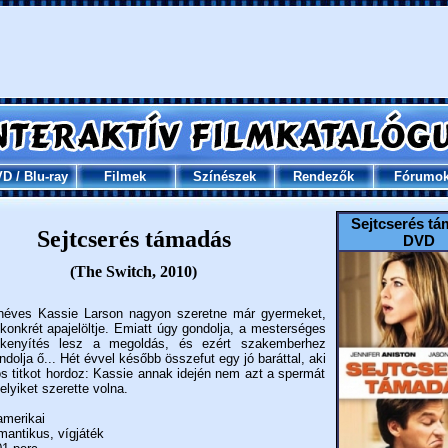
VD
/
Blu-ray
Filmek
Színészek
Rendezők
Fórumo
Sejtcserés t
Sejtcserés támadás
DVD
(The Switch, 2010)
néves Kassie Larson nagyon szeretne már gyermeket,
 konkrét apajelöltje. Emiatt úgy gondolja, a mesterséges
kenyítés lesz a megoldás, és ezért szakemberhez
ndolja ő... Hét évvel később összefut egy jó baráttal, aki
os titkot hordoz: Kassie annak idején nem azt a spermát
lyiket szerette volna.
merikai
antikus, vígjáték