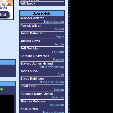
Will Speck
ációk
Szereplők:
Jennifer Aniston
Kassie Larson
Patrick Wilson
Roland
Jason Bateman
Wally
Juliette Lewis
Debbie
Jeff Goldblum
Leonard
Caroline Dhavernas
Pauline
Edward James Hyland
férfi a színházban
Todd Louiso
Artie
Bryce Robinson
9 éves Sebastian
Scott Elrod
Declan
Rebecca Naomi Jones
Peaches
Thomas Robinson
Sebastian
Kelli Barrett
Jessica Nilsson