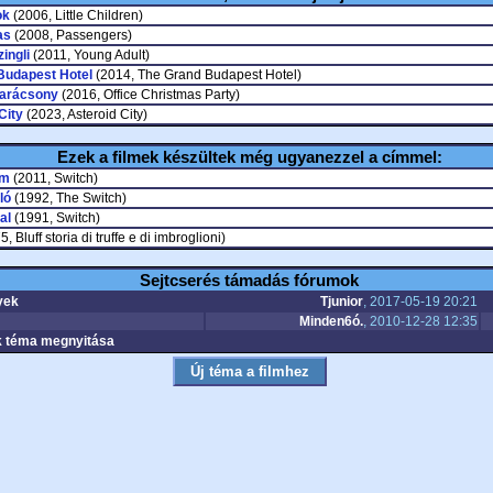
ok
(2006, Little Children)
as
(2008, Passengers)
ingli
(2011, Young Adult)
Budapest Hotel
(2014, The Grand Budapest Hotel)
karácsony
(2016, Office Christmas Party)
City
(2023, Asteroid City)
Ezek a filmek készültek még ugyanezzel a címmel:
om
(2011, Switch)
ló
(1992, The Switch)
al
(1991, Switch)
, Bluff storia di truffe e di imbroglioni)
Sejtcserés támadás fórumok
yek
Tjunior
, 2017-05-19 20:21
Minden6ó.
, 2010-12-28 12:35
 téma megnyitása