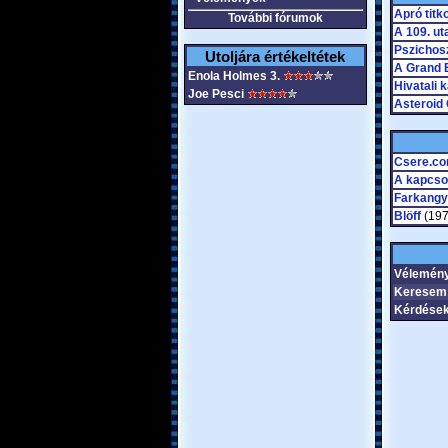
Apró titk
További fórumok
A 109. ut
Pszichosz
Utoljára értékeltétek
A Grand 
Enola Holmes 3.
Hivatali 
Joe Pesci
Asteroid 
Csere.c
A kapcso
Farkangy
Blöff
(1975
Vélemén
Keresem
Kérdések