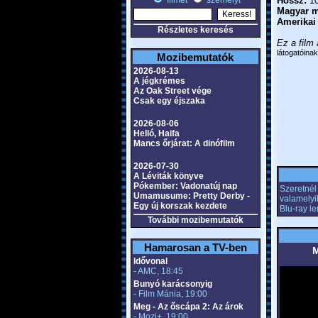
filmet
személyt
Hossz:
10
Magyar m
Amerikai
Részletes keresés
Ez a film 
látogatóinak
Mozibemutatók
2026-08-13
A jégkrémes
Az Oak Street vége
Csak egy éjszaka
2026-08-06
Helló, Haifa
Mancs őrjárat: A dinófilm
2026-07-30
A Léviták könyve
Pókember: Vadonatúj nap
Szeretnél 
Umamusume: Pretty Derby -
valamelyi
Egy új korszak kezdete
Blu-ray l
További mozibemutatók
Hamarosan a TV-ben
M
Idővonal
- AMC, 18:45
Bunyó karácsonyig
- Film Mánia, 19:00
Meg - Az őscápa 2: Az árok
- Mozi+, 19:00