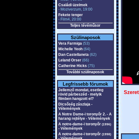
Családi üzelmek
- Moziverzum, 19:00
Fekete tenger
- Film4, 20:00
Teljes tévéműsor
Szülinaposok
Vera Farmiga
(53)
Michelle Yeoh
(64)
Dan Castellaneta
(62)
Leland Orser
(66)
Catherine Hicks
(75)
További szülinaposok
Legfrissebb fórumok
Jellemző mondat, esetleg
Szeret
rövid párbeszéd - melyik
filmben hangzott el?
Dicsőség zászlaja -
Vélemények
A Notre Dame-i toronyőr 2. - A
harang rejtélye - Vélemények
A notre-dame-i toronyőr
(1996)
- Vélemények
A notre-dame-i toronyőr
(1998)
- Vélemények