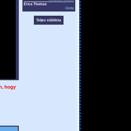
Erica Thomas
Greta
Teljes stáblista
n, hogy