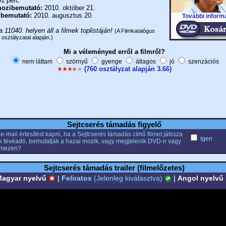
1 perc
ozibemutató:
2010. október 21.
 bemutató:
2010. augusztus 20.
További inform
a 11040. helyen áll a filmek toplistáján!
(A Filmkatalógus
 osztályzatai alapján.)
Mi a véleményed erről a filmről?
nem láttam
szörnyű
gyenge
átlagos
jó
szenzációs
(760 osztályzat alapján 3.66)
Sejtcserés támadás figyelő
e-mail értesítést kapni, ha a Sejtcserés támadás című filmet játssza
Igen
k tévéadó, bemutatják a hazai mozik, vagy megjelenik DVD-n vagy
emezen?
Sejtcserés támadás trailer (filmelőzetes)
agyar nyelvű
|
Feliratos
(Jelenleg kiválasztva)
|
Angol nyelvű