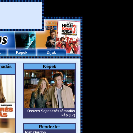
k
Képek
Díjak
ámadás
Képek
Összes Sejtcserés támadás
kép (17)
Rendezte:
Josh Gordon