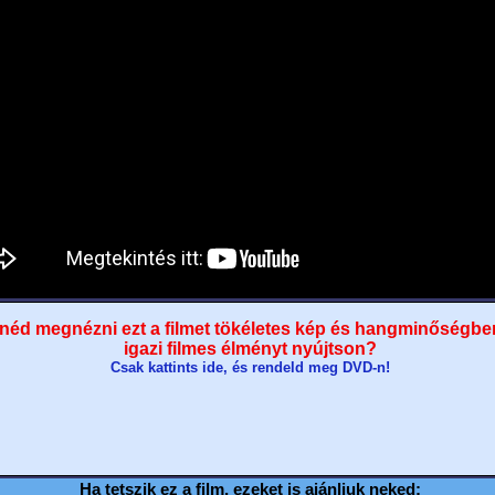
néd megnézni ezt a filmet tökéletes kép és hangminőségbe
igazi filmes élményt nyújtson?
Csak kattints ide, és rendeld meg DVD-n!
Ha tetszik ez a film, ezeket is ajánljuk neked: