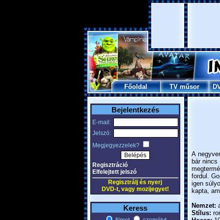
Főoldal
TV műsor
D
Bejelentkezés
E-mail:
Jelszó:
Megjegyezzelek?
A negyve
bár nincs
Regisztráció
megtermé
Elfelejtett jelszó
fordul. Go
Regisztrálj és nyerj
igen súly
DVD-t, vagy mozijegyet!
kapta, ame
Nemzet:
a
Keress
Stílus:
rom