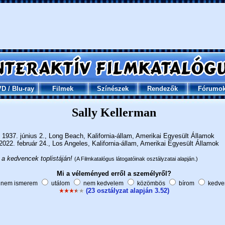
VD
/
Blu-ray
Filmek
Színészek
Rendezők
Fórumo
Sally Kellerman
1937. június 2., Long Beach, Kalifornia-állam, Amerikai Egyesült Államok
022. február 24., Los Angeles, Kalifornia-állam, Amerikai Egyesült Államok
 a kedvencek toplistáján!
(A Filmkatalógus látogatóinak osztályzatai alapján.)
Mi a véleményed erről a személyről?
nem ismerem
utálom
nem kedvelem
közömbös
bírom
kedve
(23 osztályzat alapján 3.52)