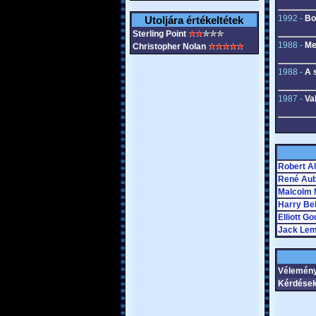
1992 -
Bo
Utoljára értékeltétek
Sterling Point
1988 -
Me
Christopher Nolan
1988 -
A 
1987 -
Val
Robert A
René Aub
Malcolm 
Harry Be
Elliott Go
Jack Le
Vélemén
Kérdések