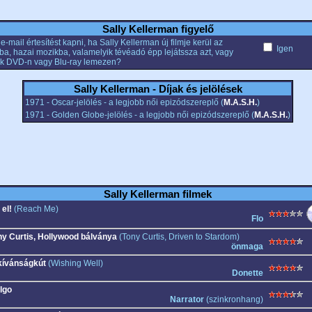
Sally Kellerman figyelő
e-mail értesítést kapni, ha Sally Kellerman új filmje kerül az
Igen
ba, hazai mozikba, valamelyik tévéadó épp lejátssza azt, vagy
k DVD-n vagy Blu-ray lemezen?
Sally Kellerman - Díjak és jelölések
1971 - Oscar-jelölés - a legjobb női epizódszereplő (
M.A.S.H.
)
1971 - Golden Globe-jelölés - a legjobb női epizódszereplő (
M.A.S.H.
)
Sally Kellerman filmek
 el!
(Reach Me)
Flo
ny Curtis, Hollywood bálványa
(Tony Curtis, Driven to Stardom)
önmaga
kívánságkút
(Wishing Well)
Donette
lgo
Narrator
(szinkronhang)