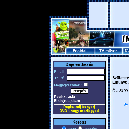
Főoldal
TV műsor
D
Bejelentkezés
E-mail:
Született:
Jelszó:
Elhunyt:
2
Megjegyezzelek?
Õ a 8100.
Regisztráció
Elfelejtett jelszó
Regisztrálj és nyerj
DVD-t, vagy mozijegyet!
Keress