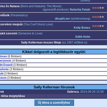
színész
risz és Natasa
(Boris and Natasha: The Movie)
ügyvezető producer,
Natasha Fatale
ntősök
(Paramedics)
diszpécser
(szinkronhang)
szerelem megvár
(You Can't Hurry Love)
Kelly Bones
akit szeretni
(Someone to Love)
Edith Helm
Sally Kellerman összes filmje
(az 1987 előttiek is)
Kikkel dolgozott a legtöbbször együtt:
ltman
(6 filmben)
erjonois
(4 filmben)
McDowell
(3 filmben)
lafonte
(3 filmben)
uld
(3 filmben)
mmon
(3 filmben)
Sally Kellerman fórumok
yek
Gabroca
, 2014-09-26 15:58
 téma megnyitása