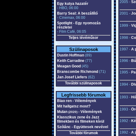
2005 -
Sz
Egy kutya hazatér
- HBO, 06:00
Barry Seal: A beszállító
2001 -
Joa
- Cinemax, 06:00
Spotlight - Egy nyomozás
1999 -
Vi
részletei
- Film Café, 06:05
Teljes tévéműsor
1998 -
Co
Szülinaposok
1997 -
A 
Dustin Hoffman
(89)
Keith Carradine
(77)
1996 -
Bú
Meagan Good
(45)
Branscombe Richmond
(71)
1995 -
Par
Jan Josef Liefers
(62)
További szülinaposok
1994 -
Di
Legfrissebb fórumok
1993 -
Hó
Biao ren - Vélemények
Mit hallgatsz most?
1993 -
Ör
Mulan
- Vélemények
(2020)
Klasszikus zene és Jazz
1992 -
Ké
filmekben és filmeken kívül
Szólánc - Együttesek nevével
1992 -
A 
További fórumok