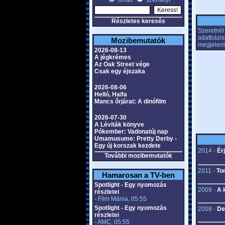
filmet
személyt
Részletes keresés
Szeretnél 
adatbázis
Mozibemutatók
megjeleni
2026-08-13
A jégkrémes
Az Oak Street vége
Csak egy éjszaka
2026-08-06
Helló, Haifa
Mancs őrjárat: A dinófilm
2026-07-30
A Léviták könyve
Pókember: Vadonatúj nap
Umamusume: Pretty Derby -
Egy új korszak kezdete
2014 -
Érj
További mozibemutatók
2011 -
To
Hamarosan a TV-ben
Spotlight - Egy nyomozás
2009 -
A 
részletei
- Film Mánia, 05:55
Spotlight - Egy nyomozás
2008 -
De
részletei
- AMC, 05:55