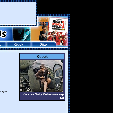
k
Képek
Díjak
Képek
ncem
Összes Sally Kellerman kép
(3)