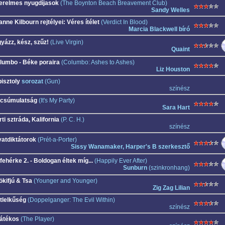
erelmes nyugdíjasok
(The Boynton Beach Breavement Club)
Sandy Welles
nne Kilbourn rejtélyei: Véres ítélet
(Verdict In Blood)
Marcia Blackwell bíró
gyázz, kész, szűz!
(Live Virgin)
Quaint
lumbo - Béke poraira
(Columbo: Ashes to Ashes)
Liz Houston
pisztoly
sorozat
(Gun)
színész
csúmulatság
(It's My Party)
Sara Hart
ti sztráda, Kalifornia
(P. C. H.)
színész
vatdiktátorok
(Prét-a-Porter)
Sissy Wanamaker, Harper's B szerkesztő
fehérke 2. - Boldogan éltek míg...
(Happily Ever After)
Sunburn
(szinkronhang)
ökifjú & Tsa
(Younger and Younger)
Zig Zag Lilian
tlelkűség
(Doppelganger: The Evil Within)
színész
játékos
(The Player)