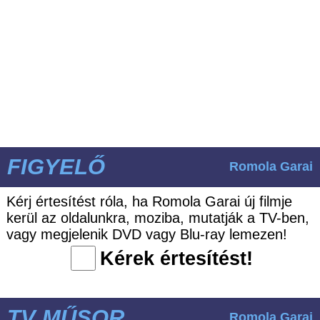
FIGYELŐ
Romola Garai
Kérj értesítést róla, ha Romola Garai új filmje
kerül az oldalunkra, moziba, mutatják a TV-ben,
vagy megjelenik DVD vagy Blu-ray lemezen!
Kérek értesítést!
TV MŰSOR
Romola Garai