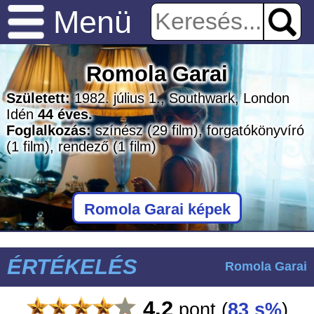
Menü
Romola Garai
Született:
1982. július 1., Southwark, London
Idén
44 éves.
Foglalkozás:
színész
(29 film)
, forgatókönyvíró
(1 film)
, rendező
(1 film)
Romola Garai képek
ÉRTÉKELÉS
Romola Garai
4.2
pont
(
83 s%
)