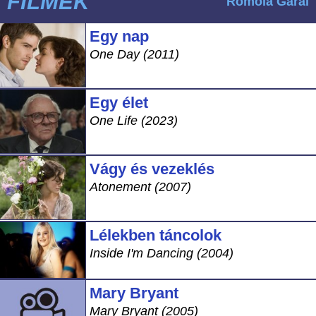
FILMEK
Romola Garai
Egy nap
One Day (2011)
Egy élet
One Life (2023)
Vágy és vezeklés
Atonement (2007)
Lélekben táncolok
Inside I'm Dancing (2004)
Mary Bryant
Mary Bryant (2005)