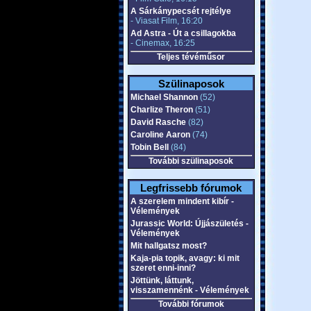
A Sárkánypecsét rejtélye
- Viasat Film, 16:20
Ad Astra - Út a csillagokba
- Cinemax, 16:25
Teljes tévéműsor
Szülinaposok
Michael Shannon
(52)
Charlize Theron
(51)
David Rasche
(82)
Caroline Aaron
(74)
Tobin Bell
(84)
További szülinaposok
Legfrissebb fórumok
A szerelem mindent kibír -
Vélemények
Jurassic World: Újjászületés -
Vélemények
Mit hallgatsz most?
Kaja-pia topik, avagy: ki mit
szeret enni-inni?
Jöttünk, láttunk,
visszamennénk - Vélemények
További fórumok