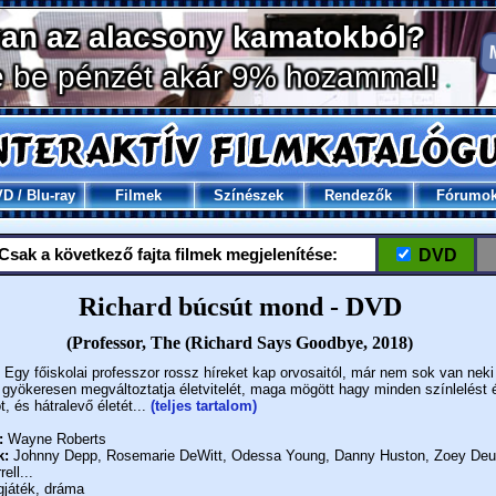
VD
/
Blu-ray
Filmek
Színészek
Rendezők
Fórumo
Csak a következő fajta filmek megjelenítése:
DVD
Richard búcsút mond - DVD
(Professor, The (Richard Says Goodbye, 2018)
Egy főiskolai professzor rossz híreket kap orvosaitól, már nem sok van neki 
 gyökeresen megváltoztatja életvitelét, maga mögött hagy minden színlelést 
, és hátralevő életét...
(teljes tartalom)
:
Wayne Roberts
k:
Johnny Depp, Rosemarie DeWitt, Odessa Young, Danny Huston, Zoey Deu
ell...
gjáték, dráma