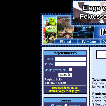
Főoldal
TV műsor
D
Bejelentkezés
E-mail:
Jelszó:
Megjegyezzelek?
Regisztráció
Tartalom:
Elfelejtett jelszó
Úgy dönt,
konvenciót
Regisztrálj és nyerj
DVD-t, vagy mozijegyet!
Rendezte
Szereplő
Keress
Devon Terr
Stílus:
ví