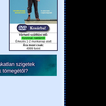
Várható szállítási idő:
Azonnal, raktárról
Érkezés 1-2 munkanap alatt
Ára most csak:
4999 forint