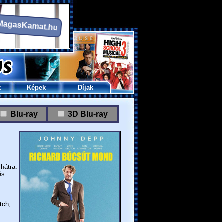
k
Képek
Díjak
Blu-ray
3D Blu-ray
hátra.
és
tch,