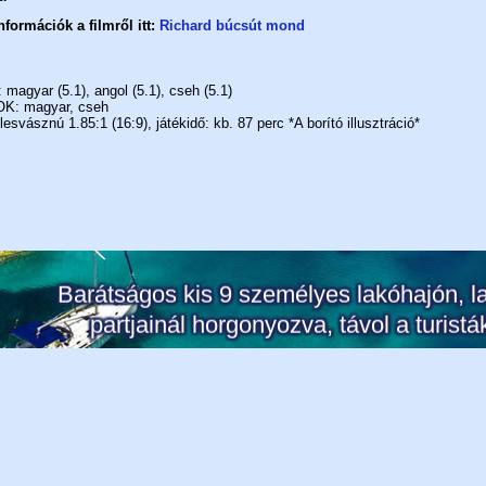
formációk a filmről itt:
Richard búcsút mond
agyar (5.1), angol (5.1), cseh (5.1)
K: magyar, cseh
svásznú 1.85:1 (16:9), játékidő: kb. 87 perc *A borító illusztráció*