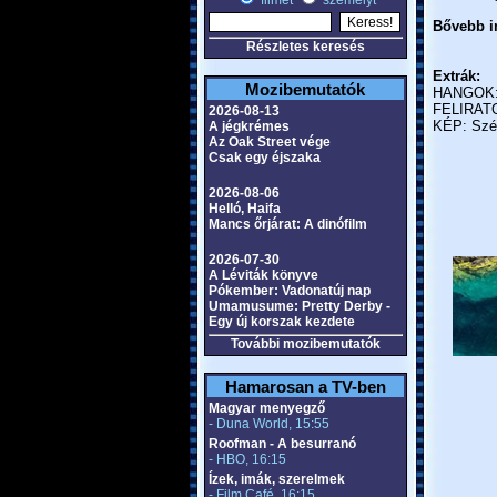
filmet
személyt
Bővebb in
Részletes keresés
Extrák:
Mozibemutatók
HANGOK: m
FELIRATO
2026-08-13
KÉP: Széle
A jégkrémes
Az Oak Street vége
Csak egy éjszaka
2026-08-06
Helló, Haifa
Mancs őrjárat: A dinófilm
2026-07-30
A Léviták könyve
Pókember: Vadonatúj nap
Umamusume: Pretty Derby -
Egy új korszak kezdete
További mozibemutatók
Hamarosan a TV-ben
Magyar menyegző
- Duna World, 15:55
Roofman - A besurranó
- HBO, 16:15
Ízek, imák, szerelmek
- Film Café, 16:15