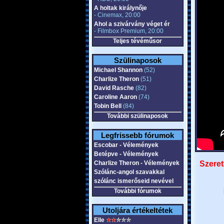
A holtak királynője
- Cinemax, 20:00
Ahol a szivárvány véget ér
- Filmbox Premium, 20:00
Teljes tévéműsor
Szülinaposok
Michael Shannon
(52)
Charlize Theron
(51)
David Rasche
(82)
Caroline Aaron
(74)
Tobin Bell
(84)
További szülinaposok
Legfrissebb fórumok
Escobar - Vélemények
Betépve - Vélemények
Charlize Theron - Vélemények
Szeret
Szólánc-angol szavakkal
szólánc ismerőseid nevével
További fórumok
Utoljára értékeltétek
Elle