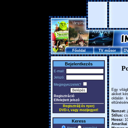
Főoldal
TV műsor
D
Bejelentkezés
Po
E-mail:
Jelszó:
Megjegyezzelek?
Egy világ
akiket ké
Regisztráció
oldalán 
Elfelejtett jelszó
eltűnésén
Regisztrálj és nyerj
DVD-t, vagy mozijegyet!
Nemzet:
j
Stílus:
csa
Hossz:
10
Keress
Amerikai