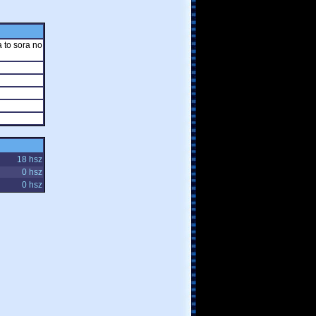
 to sora no
18 hsz
0 hsz
0 hsz