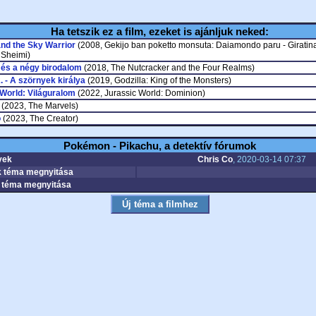
Ha tetszik ez a film, ezeket is ajánljuk neked:
and the Sky Warrior
(2008, Gekijo ban poketto monsuta: Daiamondo paru - Giratina
 Sheimi)
 és a négy birodalom
(2018, The Nutcracker and the Four Realms)
2. - A szörnyek királya
(2019, Godzilla: King of the Monsters)
World: Világuralom
(2022, Jurassic World: Dominion)
(2023, The Marvels)
ó
(2023, The Creator)
Pokémon - Pikachu, a detektív fórumok
yek
Chris Co
, 2020-03-14 07:37
 téma megnyitása
téma megnyitása