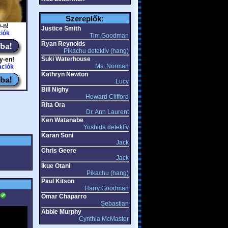
Szereplők:
-n!
Justice Smith
iók
Tim Goodman
Ryan Reynolds
Pikachu detektív (hang)
Suki Waterhouse
y-en!
Ms. Norman
ációk
Kathryn Newton
Lucy
Bill Nighy
Howard Clifford
Rita Ora
Dr. Ann Laurent
Ken Watanabe
Yoshida detektív
Karan Soni
Jack
Chris Geere
Jack
Ikue Otani
Pikachu (hang)
Paul Kitson
Harry Goodman
Omar Chaparro
Sebastian
Abbie Murphy
Cynthia McMaster