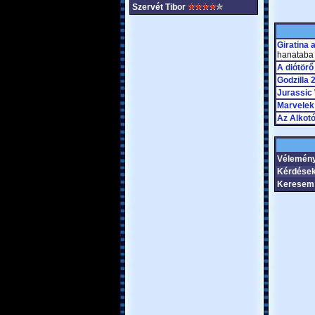
Szervét Tibor
Giratina 
hanataba
A diótörő
Godzilla 
Jurassic 
Marvelek
Az Alkot
Vélemén
Kérdések
Keresem 