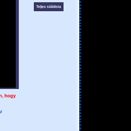
Teljes stáblista
n, hogy
n!