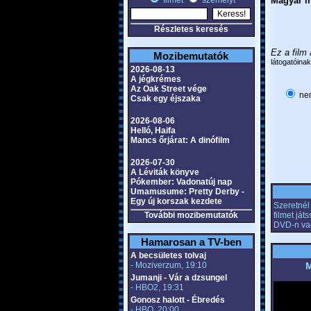
filmet
személyt
Magyar m
Részletes keresés
Ez a film 
Mozibemutatók
látogatóinak
2026-08-13
A jégkrémes
Az Oak Street vége
nem
Csak egy éjszaka
2026-08-06
Helló, Haifa
Mancs őrjárat: A dinófilm
2026-07-30
A Léviták könyve
Pókember: Vadonatúj nap
Umamusume: Pretty Derby -
Egy új korszak kezdete
Szeretnél 
További mozibemutatók
filmet já
DVD-n va
Hamarosan a TV-ben
A becsületes tolvaj
- Moziverzum, 19:10
M
Jumanji - Vár a dzsungel
- HBO2, 19:31
Gonosz halott - Ébredés
- HBO, 20:00