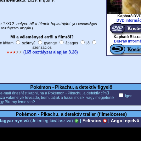
ozibemutató:
2019. május 9.
Kapható DVD
DVD informác
a 17312. helyen áll a filmek toplistáján!
(A Filmkatalógus
 osztályzatai alapján.)
Mi a véleményed erről a filmről?
Kapható Blu-ra
Blu-ray inform
 láttam
szörnyű
gyenge
átlagos
jó
szenzációs
(165 osztályzat alapján 3.28)
Pokémon - Pikachu, a detektív figyelő
e-mail értesítést kapni, ha a Pokémon - Pikachu, a detektív című
Igen
tssza valamelyik tévéadó, bemutatják a hazai mozik, vagy megjelenik
gy Blu-ray lemezen?
Pokémon - Pikachu, a detektív trailer (filmelőzetes)
agyar nyelvű
(Jelenleg kiválasztva)
|
Feliratos
|
Angol nyelvű