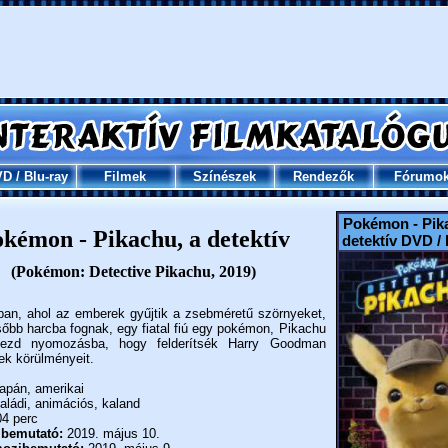
VD
/
Blu-ray
Filmek
Színészek
Rendezők
Fórumo
Pokémon - Pik
kémon - Pikachu, a detektív
detektív DVD / 
(Pokémon: Detective Pikachu, 2019)
ban, ahol az emberek gyűjtik a zsebméretű szörnyeket,
sőbb harcba fognak, egy fiatal fiú egy pokémon, Pikachu
kezd nyomozásba, hogy felderítsék Harry Goodman
ek körülményeit.
apán, amerikai
ládi, animációs, kaland
4 perc
 bemutató:
2019. május 10.