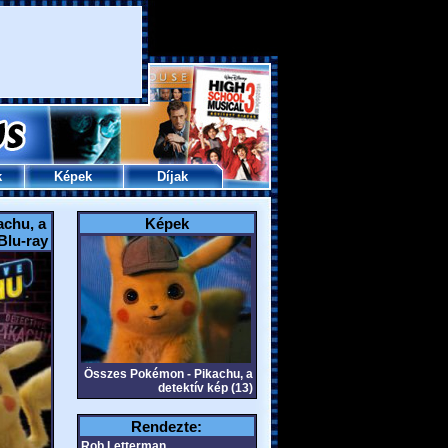
k
Képek
Díjak
achu, a
Képek
Blu-ray
Összes Pokémon - Pikachu, a
detektív kép (13)
Rendezte:
Rob Letterman