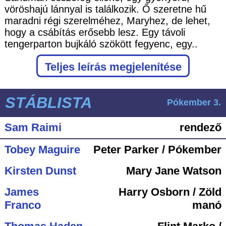
vöröshajú lánnyal is találkozik. Ő szeretne hű
maradni régi szerelméhez, Maryhez, de lehet,
hogy a csábítás erősebb lesz. Egy távoli
tengerparton bujkáló szökött fegyenc, egy..
Teljes leírás megjelenítése
STÁBLISTA
Pókember 3.
Sam Raimi
rendező
Tobey Maguire
Peter Parker / Pókember
Kirsten Dunst
Mary Jane Watson
James
Harry Osborn / Zöld
Franco
manó