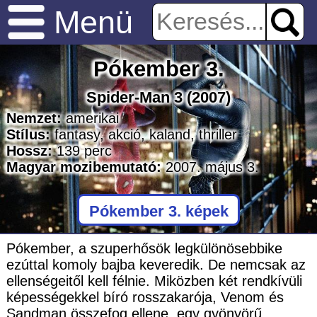
Menü
Pókember 3.
Spider-Man 3
(2007)
Nemzet:
amerikai
Stílus:
fantasy
,
akció
,
kaland
,
thriller
Hossz:
139
perc
Magyar mozibemutató:
2007. május 3.
Pókember 3. képek
Pókember, a szuperhősök legkülönösebbike
ezúttal komoly bajba keveredik. De nemcsak az
ellenségeitől kell félnie. Miközben két rendkívüli
képességekkel bíró rosszakarója, Venom és
Sandman összefog ellene, egy gyönyörű,