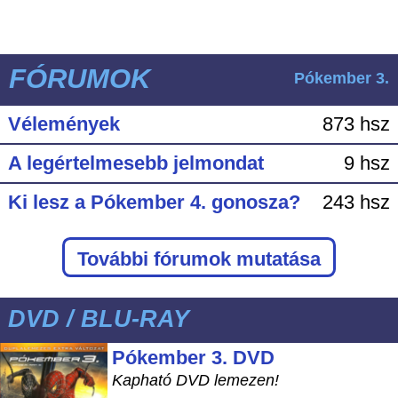
FÓRUMOK
Pókember 3.
Vélemények
873 hsz
A legértelmesebb jelmondat
9 hsz
Ki lesz a Pókember 4. gonosza?
243 hsz
További fórumok mutatása
DVD / BLU-RAY
Pókember 3. DVD
Kapható DVD lemezen!