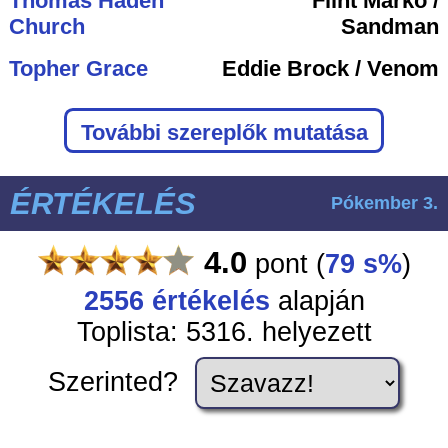
Thomas Haden
Flint Marko /
Church
Sandman
Topher Grace
Eddie Brock / Venom
További szereplők mutatása
ÉRTÉKELÉS
Pókember 3.
4.0
pont
(
79 s%
)
2556
értékelés
alapján
Toplista: 5316. helyezett
Szerinted?