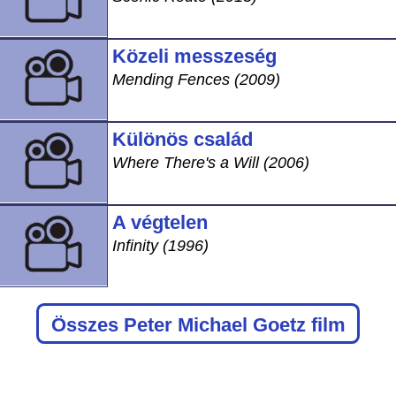
Közeli messzeség
Mending Fences (2009)
Különös család
Where There's a Will (2006)
A végtelen
Infinity (1996)
Összes Peter Michael Goetz film