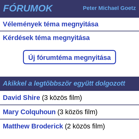
FÓRUMOK
Peter Michael Goetz
Vélemények téma megnyitása
Kérdések téma megnyitása
Új fórumtéma megnyitása
Akikkel a legtöbbször együtt dolgozott
David Shire
(3 közös film)
Mary Colquhoun
(3 közös film)
Matthew Broderick
(2 közös film)