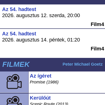
Az 54. hadtest
2026. augusztus 12. szerda, 20:00
Film4
Az 54. hadtest
2026. augusztus 14. péntek, 01:20
Film4
FILMEK
Peter Michael Goetz
Az ígéret
Promise (1986)
Kerülőút
Scenic Route (2013)