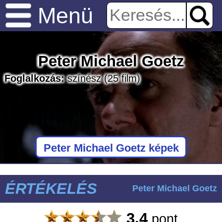
Menü
Peter Michael Goetz
Foglalkozás:
színész
(25 film)
Peter Michael Goetz képek
ÉRTÉKELÉS
Peter Michael Goetz
3.4
pont