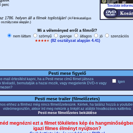
gjáték
 perc
További inform
az 1786. helyen áll a filmek toplistáján!
(A Filmkatalógus
 osztályzatai alapján.)
Mi a véleményed erről a filmről?
nem láttam
szörnyű
gyenge
átlagos
jó
szenzációs
(82 osztályzat alapján 4.41)
Pesti mese figyelő
e-mail értesítést kapni, ha a Pesti mese című filmet játssza
Igen
k tévéadó, bemutatják a hazai mozik, vagy megjelenik DVD-n vagy
emezen?
Pesti mese trailer (filmelőzetes)
nos ehhez a filmhez még nincs filmelőzetesünk. Kérlek, ha találsz hozzá a youtub
videómegosztón, akkor írd meg nekünk a linkjét az alábbi hivatkozásra kattintva:
Pesti mese filmelőzetes beküldése
néd megnézni ezt a filmet tökéletes kép és hangminőségbe
igazi filmes élményt nyújtson?