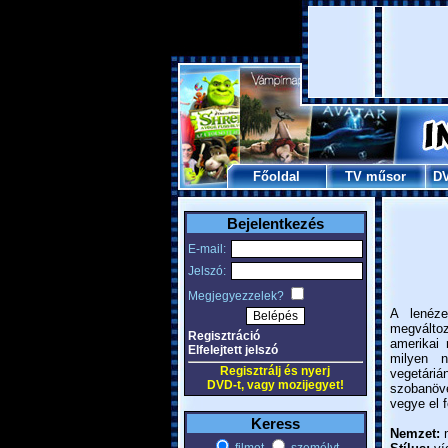
Főoldal
TV műsor
D
Bejelentkezés
E-mail:
Jelszó:
Megjegyezzelek?
A lenéze
megváltozi
Regisztráció
amerikai 
Elfelejtett jelszó
milyen 
Regisztrálj és nyerj
vegetári
DVD-t, vagy mozijegyet!
szobanöv
vegye el 
Keress
Nemzet:
m