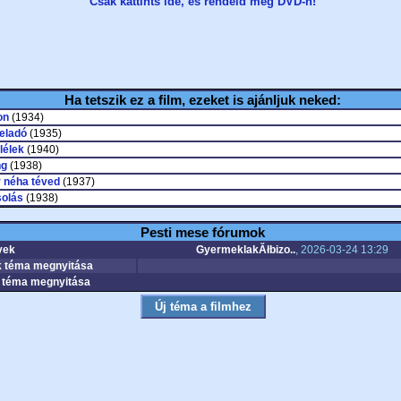
Csak kattints ide, és rendeld meg DVD-n!
Ha tetszik ez a film, ezeket is ajánljuk neked:
on
(1934)
 eladó
(1935)
lélek
(1940)
ng
(1938)
 néha téved
(1937)
solás
(1938)
Pesti mese fórumok
yek
GyermeklakĂłbizo..
, 2026-03-24 13:29
 téma megnyitása
téma megnyitása