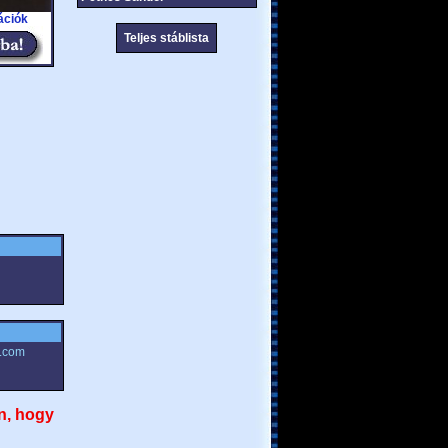
ációk
Teljes stáblista
e.com
n, hogy