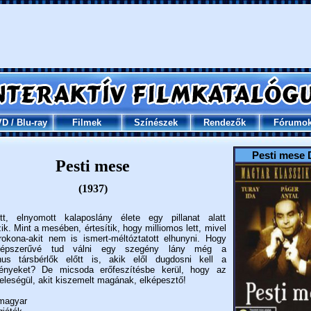
VD
/
Blu-ray
Filmek
Színészek
Rendezők
Fórumo
Pesti mese
Pesti mese
(1937)
tt, elnyomott kalaposlány élete egy pillanat alatt
k. Mint a mesében, értesítik, hogy milliomos lett, mivel
rokona-akit nem is ismert-méltóztatott elhunyni. Hogy
népszerűvé tud válni egy szegény lány még a
ánus társbérlők előtt is, akik elől dugdosni kell a
ényeket? De micsoda erőfeszítésbe kerül, hogy az
feleségül, akit kiszemelt magának, elképesztő!
agyar