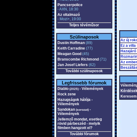
Pancserpolice
- AXN, 18:30
Az oltalmazó
- Mozi+, 19:00
Teljes tévéműsor
Szülinaposok
Az új rok
Dustin Hoffman
(89)
Ez a villa
Keith Carradine
(77)
Hazajáró 
Meagan Good
(45)
Rozmari
Branscombe Richmond
(71)
Az ember
Jan Josef Liefers
(62)
Beszállá
További szülinaposok
Legfrissebb fórumok
Vélemén
Diablo
- Vélemények
(2025)
Kérdések
Rock zene
Keresem 
Hazugságok hálója -
Vélemények
Sandokan
-
(sorozat)
Vélemények
Jellemző mondat, esetleg
rövid párbeszéd - melyik
filmben hangzott el?
További fórumok