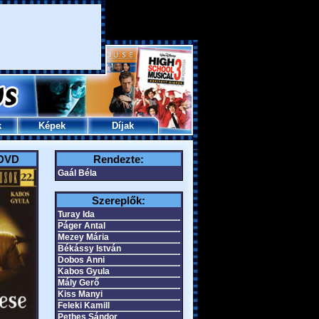
k
Képek
Díjak
 DVD
Rendezte:
Gaál Béla
Szereplők:
Turay Ida
Páger Antal
Mezey Mária
Békássy István
Dobos Anni
Kabos Gyula
Mály Gerő
Kiss Manyi
Feleki Kamill
Pethes Sándor