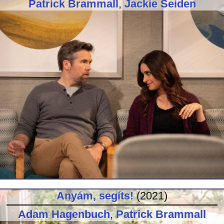
Patrick Brammall
,
Jackie Seiden
Anyám, segíts!
(2021)
Adam Hagenbuch
,
Patrick Brammall