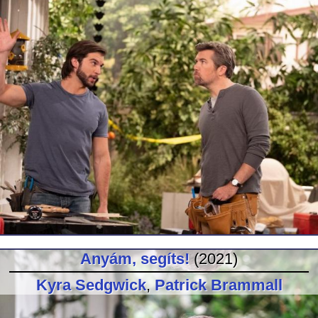
Anyám, segíts!
(2021)
Kyra Sedgwick
,
Patrick Brammall