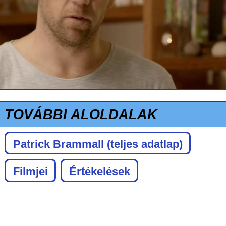
TOVÁBBI ALOLDALAK
Patrick Brammall
(teljes adatlap)
Filmjei
Értékelések