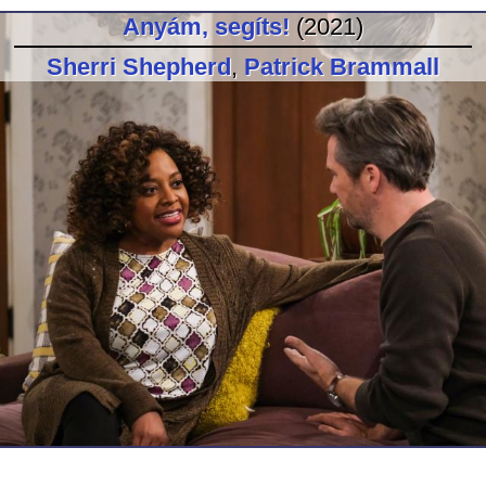
Anyám, segíts!
(2021)
Sherri Shepherd
,
Patrick Brammall