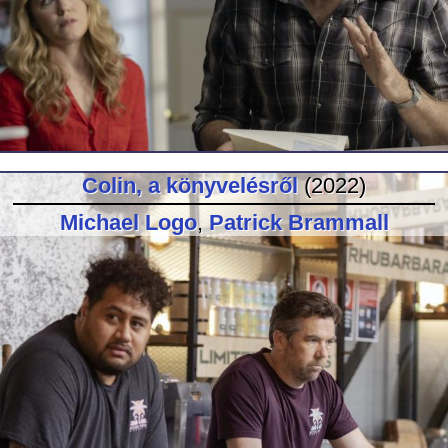
Colin, a könyvelésről
(2022)
Michael Logo
,
Patrick Brammall