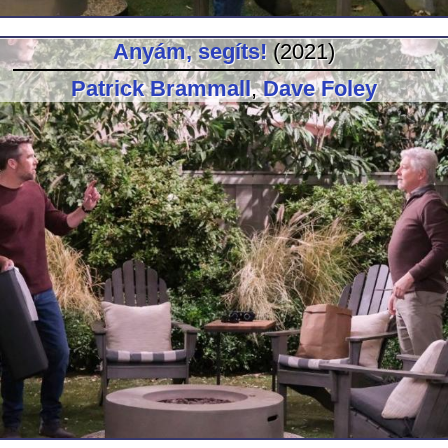
Anyám, segíts!
(2021)
Patrick Brammall
,
Dave Foley