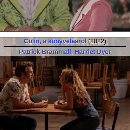
Colin, a könyvelésről
(2022)
Patrick Brammall
,
Harriet Dyer