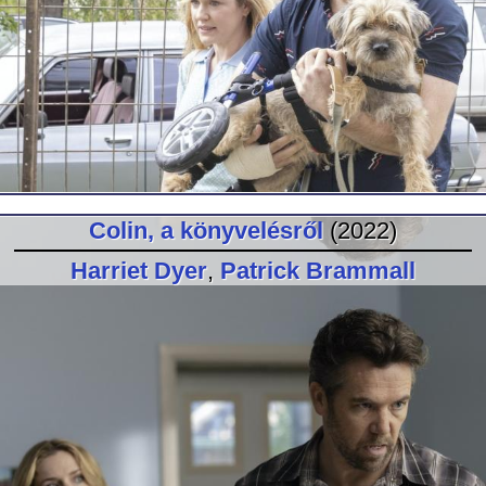
Colin, a könyvelésről
(2022)
Harriet Dyer
,
Patrick Brammall