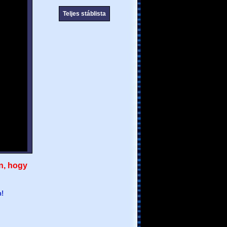
Teljes stáblista
n, hogy
n!