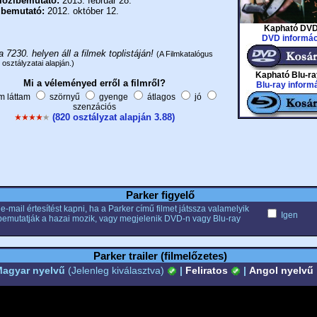
ozibemutató:
2013. február 28.
 bemutató:
2012. október 12.
Kapható DVD
DVD informác
a 7230. helyen áll a filmek toplistáján!
(A Filmkatalógus
 osztályzatai alapján.)
Kapható Blu-ra
Mi a véleményed erről a filmről?
Blu-ray inform
 láttam
szörnyű
gyenge
átlagos
jó
szenzációs
(820 osztályzat alapján 3.88)
Parker figyelő
e-mail értesítést kapni, ha a Parker című filmet játssza valamelyik
Igen
bemutatják a hazai mozik, vagy megjelenik DVD-n vagy Blu-ray
Parker trailer (filmelőzetes)
agyar nyelvű
(Jelenleg kiválasztva)
|
Feliratos
|
Angol nyelvű