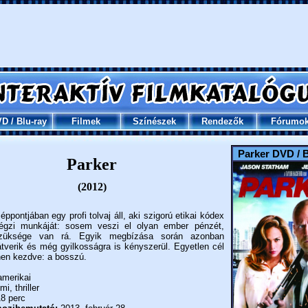
VD
/
Blu-ray
Filmek
Színészek
Rendezők
Fórumo
Parker DVD / B
Parker
(2012)
éppontjában egy profi tolvaj áll, aki szigorú etikai kódex
végzi munkáját: sosem veszi el olyan ember pénzét,
züksége van rá. Egyik megbízása során azonban
tverik és még gyilkosságra is kényszerül. Egyetlen cél
nnen kezdve: a bosszú.
merikai
mi, thriller
8 perc