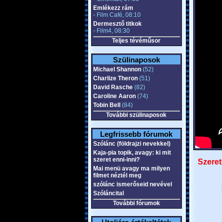
Emlékezz rám
- Film Café, 08:10
Dermesztő titkok
- Film4, 08:30
Teljes tévéműsor
Szülinaposok
Michael Shannon
(52)
Charlize Theron
(51)
David Rasche
(82)
Caroline Aaron
(74)
Tobin Bell
(84)
További szülinaposok
Legfrissebb fórumok
Szólánc (földrajzi nevekkel)
Kaja-pia topik, avagy: ki mit
szeret enni-inni?
Szeret
Mai menü avagy ma milyen
filmet néztél meg
szólánc ismerőseid nevével
Szóláncital
További fórumok