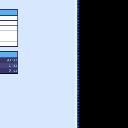
93 hsz
1 hsz
0 hsz