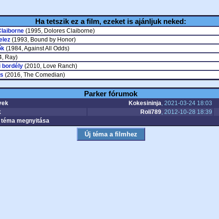
Ha tetszik ez a film, ezeket is ajánljuk neked:
Claiborne
(1995, Dolores Claiborne)
elez
(1993, Bound by Honor)
ők
(1984, Against All Odds)
, Ray)
 bordély
(2010, Love Ranch)
s
(2016, The Comedian)
Parker fórumok
yek
Kokesininja
, 2021-03-24 18:03
k
Roli789
, 2012-10-28 18:39
téma megnyitása