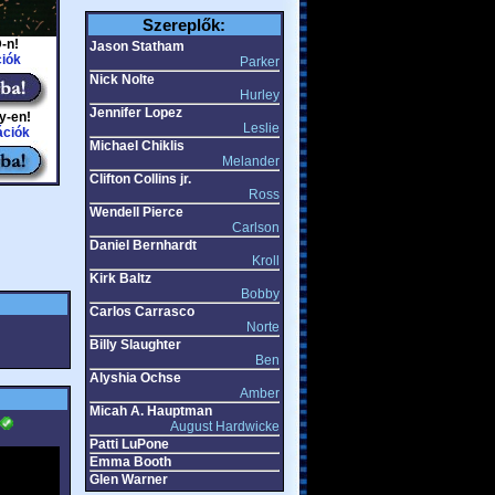
Szereplők:
-n!
Jason Statham
iók
Parker
Nick Nolte
Hurley
Jennifer Lopez
y-en!
Leslie
ációk
Michael Chiklis
Melander
Clifton Collins jr.
Ross
Wendell Pierce
Carlson
Daniel Bernhardt
Kroll
Kirk Baltz
Bobby
Carlos Carrasco
Norte
Billy Slaughter
Ben
Alyshia Ochse
Amber
Micah A. Hauptman
August Hardwicke
Patti LuPone
Emma Booth
Glen Warner