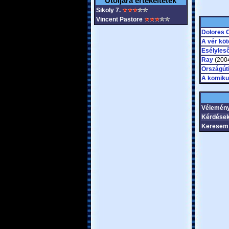
Utoljára értékeltétek
Sikoly 7.
Vincent Pastore
Dolores 
A vér köt
Esélyles
Ray
(2004
Országúti
A komiku
Vélemén
Kérdése
Keresem 