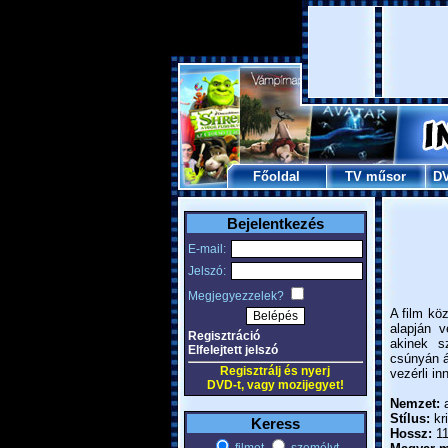
Főoldal
TV műsor
D
Bejelentkezés
E-mail:
Jelszó:
Megjegyezzelek?
A film köz
alapján 
Regisztráció
akinek s
Elfelejtett jelszó
csúnyán á
Regisztrálj és nyerj
vezérli i
DVD-t, vagy mozijegyet!
Nemzet:
a
Stílus:
kri
Keress
Hossz:
11