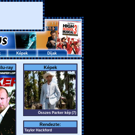
k
Képek
Díjak
lu-ray
Képek
Összes Parker kép (7)
Rendezte:
Taylor Hackford