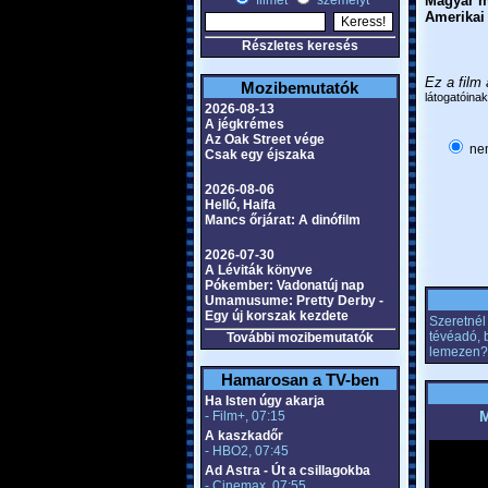
filmet
személyt
Magyar m
Amerikai
Részletes keresés
Ez a film 
Mozibemutatók
látogatóinak
2026-08-13
A jégkrémes
Az Oak Street vége
nem
Csak egy éjszaka
2026-08-06
Helló, Haifa
Mancs őrjárat: A dinófilm
2026-07-30
A Léviták könyve
Pókember: Vadonatúj nap
Umamusume: Pretty Derby -
Egy új korszak kezdete
Szeretnél 
tévéadó, 
További mozibemutatók
lemezen?
Hamarosan a TV-ben
Ha Isten úgy akarja
M
- Film+, 07:15
A kaszkadőr
- HBO2, 07:45
Ad Astra - Út a csillagokba
- Cinemax, 07:55