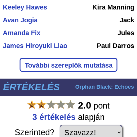
Keeley Hawes
Kira Manning
Avan Jogia
Jack
Amanda Fix
Jules
James Hiroyuki Liao
Paul Darros
További szereplők mutatása
ÉRTÉKELÉS
Orphan Black: Echoes
2.0
pont
3
értékelés
alapján
Szerinted?