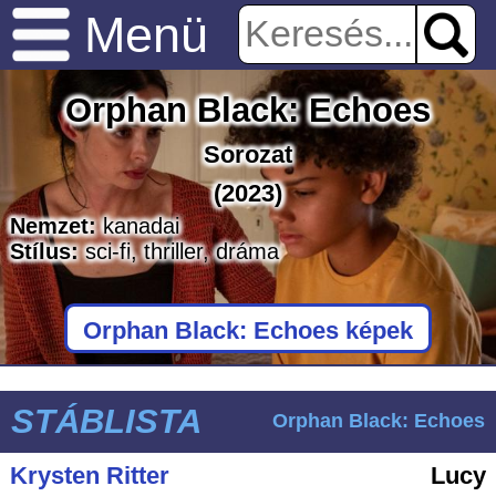
Menü
Orphan Black: Echoes
Sorozat
(2023)
Nemzet:
kanadai
Stílus:
sci-fi
,
thriller
,
dráma
Orphan Black: Echoes képek
STÁBLISTA
Orphan Black: Echoes
Krysten Ritter
Lucy