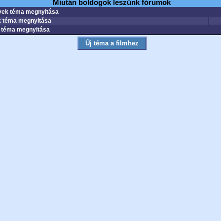
Miután boldogok leszünk fórumok
ek téma megnyitása
 téma megnyitása
téma megnyitása