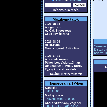
filmet
személyt
Ez a film 
Részletes keresés
Mozibemutatók
2026-08-13
A jégrémes
Az Oak Street vége
Csak egy éjszaka
2026-08-06
Helló, Haifa
Szeretnél 
Mancs őrjárat: A dinófilm
játssza v
n vagy Bl
2026-07-30
A Léviták könyve
Pókember: Vadonatúj nap
Umamusume: Pretty Derby -
M
Egy új korszak kezdete
További mozibemutatók
Hamarosan a TV-ben
Szindbád
- M1, 09:00
Madagaszkár
- SkyShowtime 2, 09:00
Ahol a szivárvány véget ér
- Filmbox Extra HD, 09:40