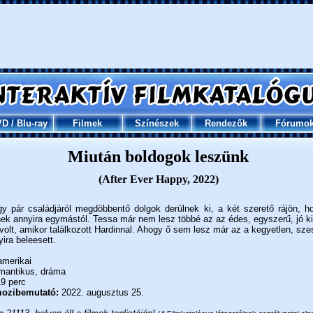
VD
/
Blu-ray
Filmek
Színészek
Rendezők
Fórumo
Miután boldogok leszünk
(After Ever Happy, 2022)
y pár családjáról megdöbbentő dolgok derülnek ki, a két szerető rájön, 
ek annyira egymástól. Tessa már nem lesz többé az az édes, egyszerű, jó ki
volt, amikor találkozott Hardinnal. Ahogy ő sem lesz már az a kegyetlen, szes
ira beleesett.
merikai
mantikus, dráma
9 perc
ozibemutató:
2022. augusztus 25.