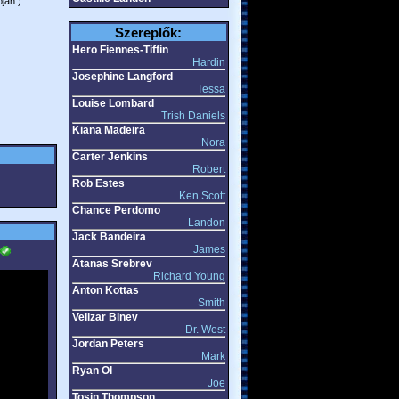
ján.)
Szereplők:
Hero Fiennes-Tiffin
Hardin
Josephine Langford
Tessa
Louise Lombard
Trish Daniels
Kiana Madeira
Nora
Carter Jenkins
Robert
Rob Estes
Ken Scott
Chance Perdomo
Landon
Jack Bandeira
James
Atanas Srebrev
Richard Young
Anton Kottas
Smith
Velizar Binev
Dr. West
Jordan Peters
Mark
Ryan Ol
Joe
Tosin Thompson