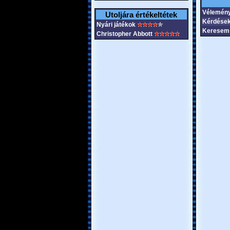
Vélemény
Utoljára értékeltétek
Kérdések
Nyári játékok
Keresem 
Christopher Abbott