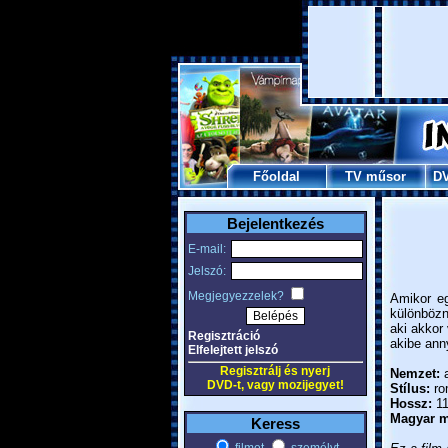
Főoldal
TV műsor
D
Bejelentkezés
E-mail:
Jelszó:
Megjegyezzelek?
Amikor eg
különbözn
aki akkor 
Regisztráció
akibe anny
Elfelejtett jelszó
Regisztrálj és nyerj
Nemzet:
a
DVD-t, vagy mozijegyet!
Stílus:
ro
Hossz:
11
Magyar m
Keress