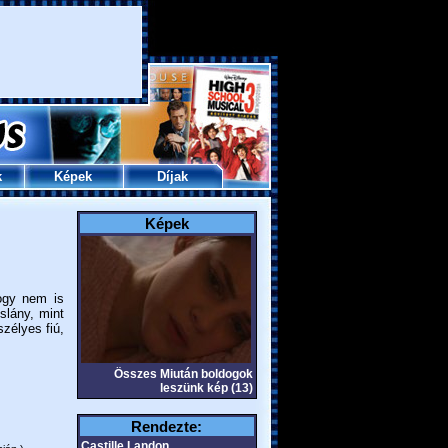
k
Képek
Díjak
Képek
hogy nem is
slány, mint
zélyes fiú,
Összes Miután boldogok
leszünk kép (13)
Rendezte:
Castille Landon