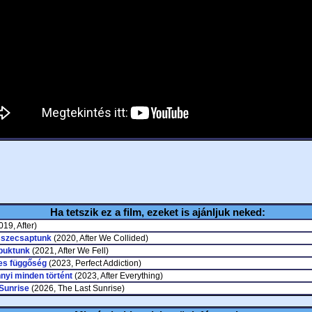
Ha tetszik ez a film, ezeket is ajánljuk neked:
19, After)
sszecsaptunk
(2020, After We Collided)
lbuktunk
(2021, After We Fell)
es függőség
(2023, Perfect Addiction)
nyi minden történt
(2023, After Everything)
Sunrise
(2026, The Last Sunrise)