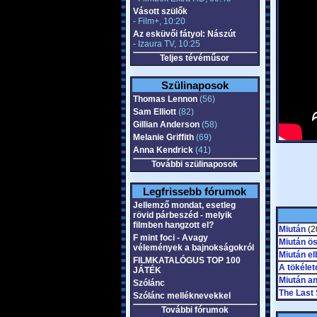
Vásott szülők
- Film+, 10:20
Az esküvői fátyol: Nászút
- Izaura TV, 10:25
Teljes tévéműsor
Szülinaposok
Thomas Lennon
(56)
Sam Elliott
(82)
Gillian Anderson
(58)
Melanie Griffith
(69)
Anna Kendrick
(41)
További szülinaposok
Legfrissebb fórumok
Jellemző mondat, esetleg
rövid párbeszéd - melyik
filmben hangzott el?
Miután
(20
F mint foci - Avagy
Miután ö
vélemények a bajnokságokról
Miután e
FILMKATALÓGUS TOP 100
A tökélet
JÁTÉK
Miután an
Szólánc
The Last 
Szólánc melléknevekkel
További fórumok