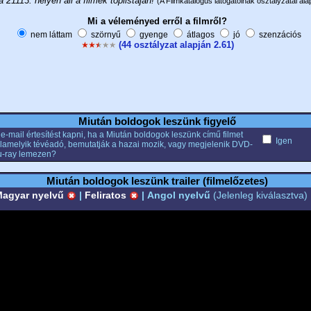
a 21113. helyen áll a filmek toplistáján!
(A Filmkatalógus látogatóinak osztályzatai alap
Mi a véleményed erről a filmről?
nem láttam
szörnyű
gyenge
átlagos
jó
szenzációs
(44 osztályzat alapján 2.61)
Miután boldogok leszünk figyelő
e-mail értesítést kapni, ha a Miután boldogok leszünk című filmet
Igen
alamelyik tévéadó, bemutatják a hazai mozik, vagy megjelenik DVD-
u-ray lemezen?
Miután boldogok leszünk trailer (filmelőzetes)
agyar nyelvű
|
Feliratos
|
Angol nyelvű
(Jelenleg kiválasztva)