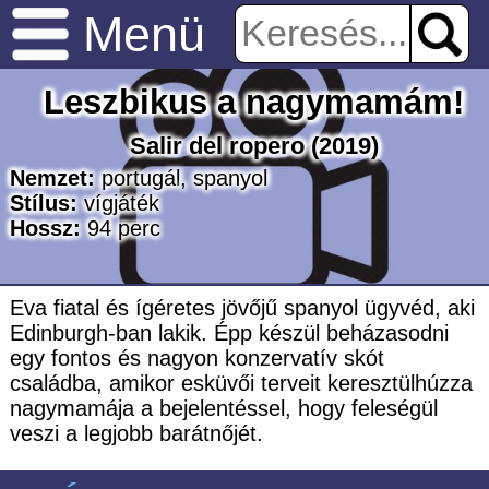
Menü
Leszbikus a nagymamám!
Salir del ropero
(2019)
Nemzet:
portugál
,
spanyol
Stílus:
vígjáték
Hossz:
94
perc
Eva fiatal és ígéretes jövőjű spanyol ügyvéd, aki
Edinburgh-ban lakik. Épp készül beházasodni
egy fontos és nagyon konzervatív skót
családba, amikor esküvői terveit keresztülhúzza
nagymamája a bejelentéssel, hogy feleségül
veszi a legjobb barátnőjét.