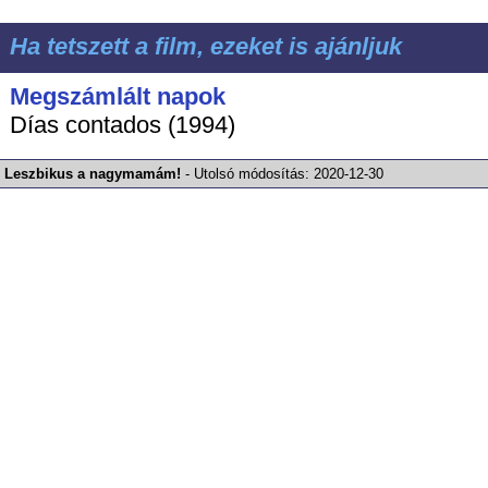
Ha tetszett a film, ezeket is ajánljuk
Megszámlált napok
Días contados (1994)
Leszbikus a nagymamám!
-
Utolsó módosítás:
2020-12-30