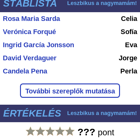
STÁBLISTA
Leszbikus a nagymamám!
Rosa Maria Sarda
Celia
Verónica Forqué
Sofía
Ingrid García Jonsson
Eva
David Verdaguer
Jorge
Candela Pena
Perla
További szereplők mutatása
ÉRTÉKELÉS
Leszbikus a nagymamám!
???
pont