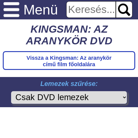
Menü
KINGSMAN: AZ
ARANYKÖR DVD
Vissza a Kingsman: Az aranykör
című film főoldalára
Lemezek szűrése: