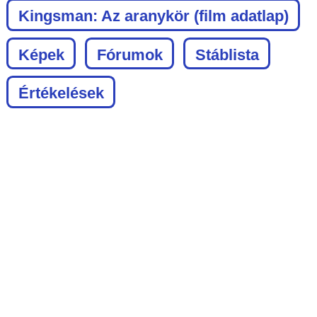
Kingsman: Az aranykör
(film adatlap)
Képek
Fórumok
Stáblista
Értékelések