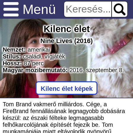
Menü
Kilenc élet
Nine Lives
(2016)
Nemzet:
amerikai
Stílus:
családi
,
vígjáték
Hossz:
87
perc
Magyar mozibemutató:
2016. szeptember 8.
Kilenc élet képek
Tom Brand vakmerő milliárdos. Cége, a
FireBrand fennállásának legnagyobb dobására
készül: az északi félteke legmagasabb
felhőkarcolójának építését fejezik be. Tom
munkamániája miatt eltávolodik gyönyörű