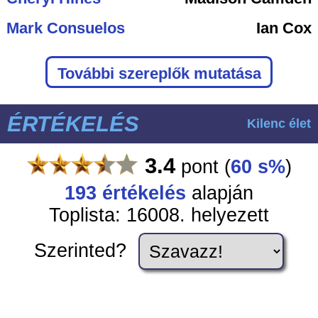
Mark Consuelos
Ian Cox
További szereplők mutatása
ÉRTÉKELÉS
Kilenc élet
3.4
pont
(
60 s%
)
193
értékelés
alapján
Toplista: 16008. helyezett
Szerinted?