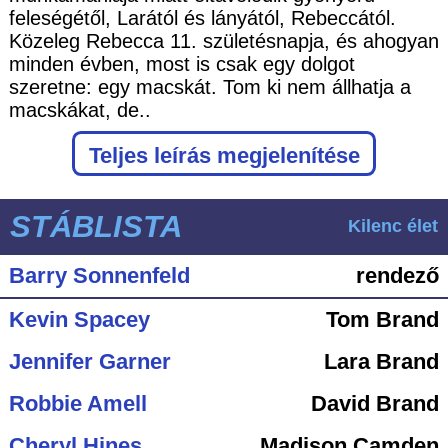
feleségétől, Larától és lányától, Rebeccától.
Közeleg Rebecca 11. születésnapja, és ahogyan
minden évben, most is csak egy dolgot
szeretne: egy macskát. Tom ki nem állhatja a
macskákat, de..
Teljes leírás megjelenítése
STÁBLISTA
Kilenc élet
Barry Sonnenfeld
rendező
Kevin Spacey
Tom Brand
Jennifer Garner
Lara Brand
Robbie Amell
David Brand
Cheryl Hines
Madison Camden