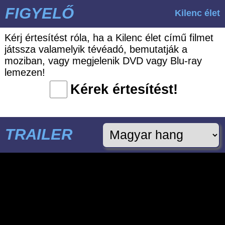
FIGYELŐ
Kilenc élet
Kérj értesítést róla, ha a Kilenc élet című filmet
játssza valamelyik tévéadó, bemutatják a
moziban, vagy megjelenik DVD vagy Blu-ray
lemezen!
Kérek értesítést!
TRAILER