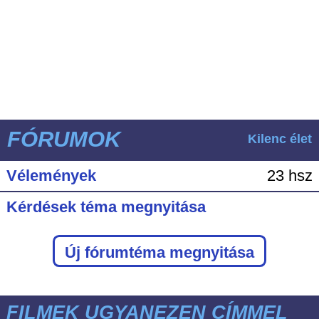
FÓRUMOK
Kilenc élet
Vélemények
23 hsz
Kérdések téma megnyitása
Új fórumtéma megnyitása
FILMEK UGYANEZEN CÍMMEL