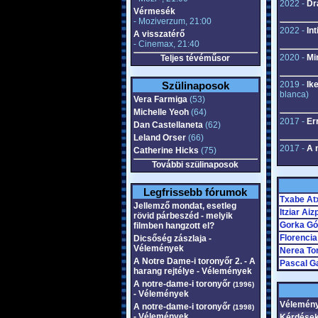
2022 -
Dr
Vérmesék
- Moziverzum, 21:00
2022 -
Int
A visszatérő
- Cinemax, 21:40
2020 -
Mi
Teljes tévéműsor
Szülinaposok
2019 -
Ik
blanca)
Vera Farmiga
(53)
Michelle Yeoh
(64)
2017 -
Er
Dan Castellaneta
(62)
Leland Orser
(66)
2017 -
A 
Catherine Hicks
(75)
További szülinaposok
Legfrissebb fórumok
Txabe At
Jellemző mondat, esetleg
Itziar Aiz
rövid párbeszéd - melyik
Gorka G
filmben hangzott el?
Florencia
Dicsőség zászlaja -
Vélemények
Nerea Tor
A Notre Dame-i toronyőr 2. - A
Pascal G
harang rejtélye - Vélemények
A notre-dame-i toronyőr
(1996)
- Vélemények
Vélemény
A notre-dame-i toronyőr
(1998)
- Vélemények
Kérdések