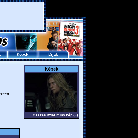
k
Képek
Díjak
Képek
ncem
Összes Itziar Ituno kép (3)