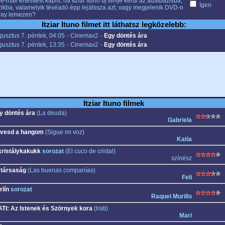
e-mail értesítést kapni, ha Itziar Ituno új filmje kerül az adatbázisba,
Igen
ikba, valamelyik tévéadó épp lejátssza azt, vagy megjelenik DVD-n
ray lemezen?
Itziar Ituno filmet itt láthatsz legközelebb:
usztus 7. péntek, 04:05
- Cinemax2
-
Egy döntés ára
usztus 7. péntek, 13:35
- Cinemax2
-
Egy döntés ára
Itziar Ituno filmek
y döntés ára
(La deuda)
Gabriela
vesd a hangom
(Sigue mi voz)
Katia
kristálykakukk
sorozat
(El cuco de cristal)
színész
 társaság
(Las buenas companías)
Feli
rlín
sorozat
Raquel Murillo
ATI: Az Istenek és Szörnyek kora
(Irati)
Mari