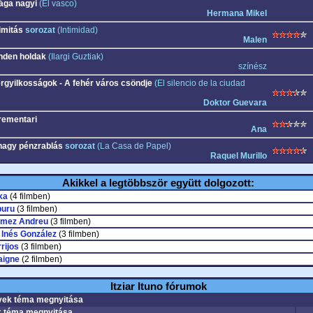
ága nagyi
(El vasco)
Hermana Mikel
imitás
sorozat
(Intimidad)
Malen
nden holdak
(Ilargi Guztiak)
színész
ergyilkosságok - A fehér város csöndje
(El silencio de la ciudad
Doktor Guevara
rementari
Ana
nagy pénzrablás
sorozat
(La Casa de Papel)
Raquel Murillo
Akikkel a legtöbbször együtt dolgozott:
xa
(4 filmben)
puru
(3 filmben)
ómez Andreu
(3 filmben)
 Inés González
(3 filmben)
rijos
(3 filmben)
aigne
(2 filmben)
Itziar Ituno fórumok
ek téma megnyitása
 téma megnyitása