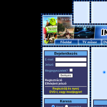
Főoldal
TV műsor
D
Bejelentkezés
E-mail:
Jelszó:
Megjegyezzelek?
Regisztráció
Elfelejtett jelszó
Regisztrálj és nyerj
DVD-t, vagy mozijegyet!
Keress