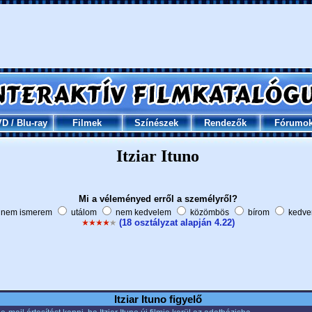
VD
/
Blu-ray
Filmek
Színészek
Rendezők
Fórumo
Itziar Ituno
Mi a véleményed erről a személyről?
nem ismerem
utálom
nem kedvelem
közömbös
bírom
kedve
(18 osztályzat alapján 4.22)
Itziar Ituno figyelő