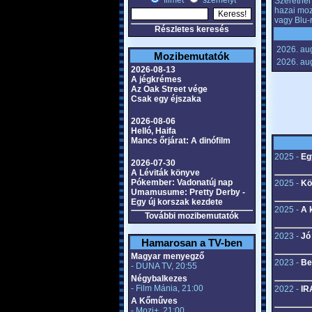
filmet
személyt
Szeretnél 
hazai moz
vagy Blu-
Részletes keresés
2026. aug
Mozibemutatók
2026. aug
2026-08-13
A jégkrémes
Az Oak Street vége
Csak egy éjszaka
2026-08-06
Helló, Haifa
Mancs őrjárat: A dinófilm
2025 -
Eg
2026-07-30
A Léviták könyve
Pókember: Vadonatúj nap
2025 -
Kö
Umamusume: Pretty Derby -
Egy új korszak kezdete
2025 -
A 
További mozibemutatók
2023 -
Jó
Hamarosan a TV-ben
Magyar menyegző
2023 -
Be
- DUNA TV, 20:55
Négybalkezes
- Film Mánia, 21:00
2022 -
IR
A Kőműves
- Mozi+, 21:00