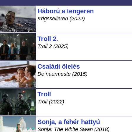
Háború a tengeren
Krigsseileren (2022)
Troll 2.
Troll 2 (2025)
Családi ölelés
De naermeste (2015)
Troll
Troll (2022)
Sonja, a fehér hattyú
Sonja: The White Swan (2018)