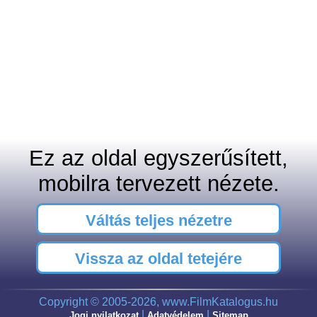
Ez az oldal egyszerűsített,
mobilra tervezett nézete.
Váltás teljes nézetre
Vissza az oldal tetejére
Copyright © 2005-2026, www.FilmKatalogus.hu
|
|
Jogi nyilatkozat
Adatvédelem
Sitemap