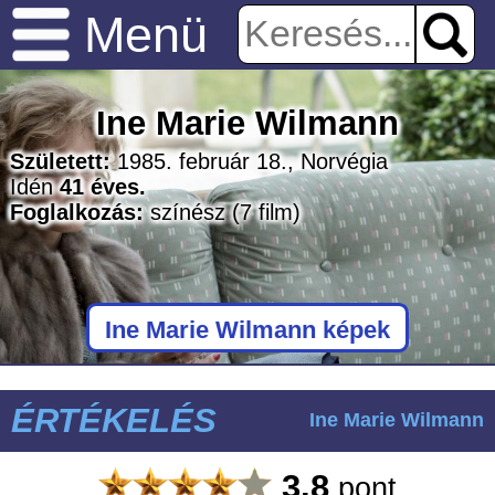
Menü
Ine Marie Wilmann
Született:
1985. február 18., Norvégia
Idén
41 éves.
Foglalkozás:
színész
(7 film)
Ine Marie Wilmann képek
ÉRTÉKELÉS
Ine Marie Wilmann
3.8
pont