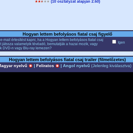
(10 osztályzat alapján 2.60)
Hogyan lettem befolyásos fiatal csaj figyelő
e-mail értesítést kapni, ha a Hogyan lettem befolyásos fiatal csaj
Igen
et játssza valamelyik tévéadó, bemutatják a hazai mozik, vagy
k DVD-n vagy Blu-ray lemezen?
Hogyan lettem befolyásos fiatal csaj trailer (filmelőzetes)
agyar nyelvű
|
Feliratos
|
Angol nyelvű
(Jelenleg kiválasztva)