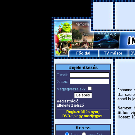
Főoldal
TV műsor
D
Bejelentkezés
E-mail:
Jelszó:
Megjegyezzelek?
Johanna d
Bár szere
ennél is 
Regisztráció
Elfelejtett jelszó
Nemzet:
b
Regisztrálj és nyerj
Stílus:
ví
DVD-t, vagy mozijegyet!
Hossz:
10
Keress