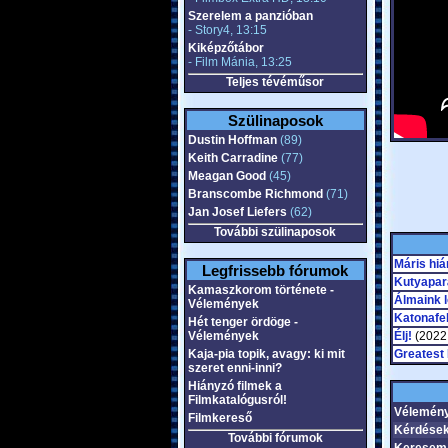
Szerelem a panzióban
- Story4, 13:15
Kiképzőtábor
- Film Mánia, 13:25
Teljes tévéműsor
Szülinaposok
Dustin Hoffman
(89)
Keith Carradine
(77)
Meagan Good
(45)
Branscombe Richmond
(71)
Jan Josef Liefers
(62)
További szülinaposok
Máris hiá
Legfrissebb fórumok
Kutyapar
Kamaszkorom története -
Álmaink 
Vélemények
Katonafe
Hét tenger ördöge -
Vélemények
Élj!
(2022,
Kaja-pia topik, avagy: ki mit
Greatest
szeret enni-inni?
Hiányzó filmek a
Filmkatalógusról!
Vélemény
Filmkereső
Kérdések
További fórumok