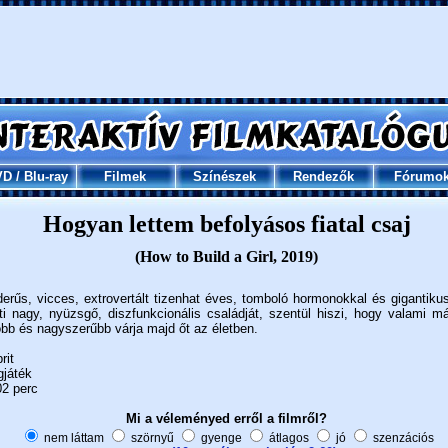
VD
/
Blu-ray
Filmek
Színészek
Rendezők
Fórumo
Hogyan lettem befolyásos fiatal csaj
(How to Build a Girl, 2019)
erűs, vicces, extrovertált tizenhat éves, tomboló hormonokkal és gigantiku
ti nagy, nyüzsgő, diszfunkcionális családját, szentül hiszi, hogy valami 
jobb és nagyszerűbb várja majd őt az életben.
rit
gjáték
2 perc
Mi a véleményed erről a filmről?
nem láttam
szörnyű
gyenge
átlagos
jó
szenzációs