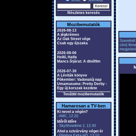
filmet
személyt
Részletes keresés
Mozibemutatók
2026-08-13
A jégkrémes
Az Oak Street vége
Szeretnél 
Csak egy éjszaka
című film
megjeleni
2026-08-06
Helló, Haifa
Mancs őrjárat: A dinófilm
M
2026-07-30
A Léviták könyve
Pókember: Vadonatúj nap
Umamusume: Pretty Derby -
Egy új korszak kezdete
További mozibemutatók
Hamarosan a TV-ben
Ki nevel a végén?
- AMC, 12:20
Időről időre
- SkyShowtime 2, 12:30
Ahol a szivárvány véget ér
- Filmbox Extra HD, 13:10