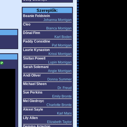
Szereplők:
Beanie Feldstein
Johanna Morrigan
Cleo
Bianca Morrigan
Dónal Finn
Karl Boden
Paddy Considine
Pat Morrigan
Laurie Kynaston
Krissi Morrigan
Stellan Powell
Lupin Morrigan
Sarah Solemani
Angie Morrigan
Andi Oliver
Donna Summer
Michael Sheen
Dr. Freud
Sue Perkins
Emily Bronte
Mel Giedroyc
Charlotte Bronte
Alexei Sayle
Karl Marx
Lily Allen
Elizabeth Taylor
Gemma Arterton