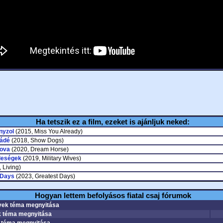
Ha tetszik ez a film, ezeket is ajánljuk neked:
nyzol
(2015, Miss You Already)
ádé
(2018, Show Dogs)
lova
(2020, Dream Horse)
leségek
(2019, Military Wives)
 Living)
 Days
(2023, Greatest Days)
Hogyan lettem befolyásos fiatal csaj fórumok
ek téma megnyitása
 téma megnyitása