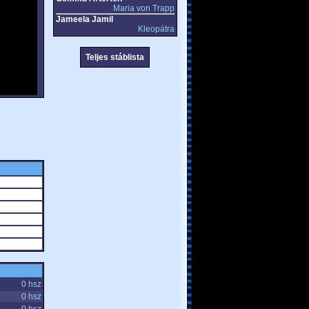
Maria von Trapp
Jameela Jamil
Kleopátra
Teljes stáblista
0 hsz
0 hsz