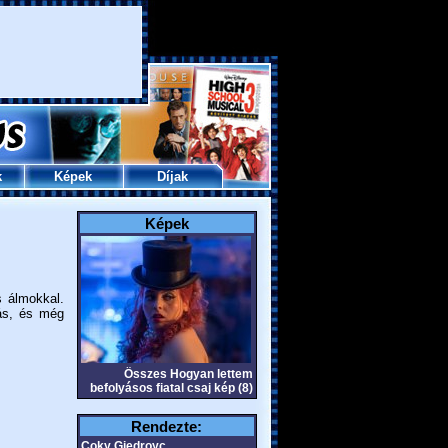
k
Képek
Díjak
Képek
s álmokkal.
más, és még
Összes Hogyan lettem
befolyásos fiatal csaj kép (8)
Rendezte:
Coky Giedroyc