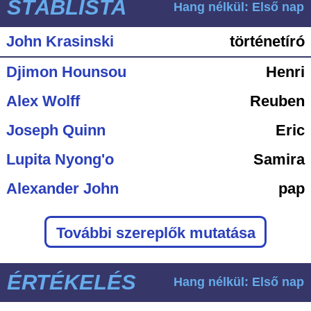
STÁBLISTA
Hang nélkül: Első nap
John Krasinski
történetíró
Djimon Hounsou
Henri
Alex Wolff
Reuben
Joseph Quinn
Eric
Lupita Nyong'o
Samira
Alexander John
pap
További szereplők mutatása
ÉRTÉKELÉS
Hang nélkül: Első nap