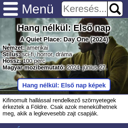
Menü
Hang nélkül: Első nap
A Quiet Place: Day One
(2024)
Nemzet:
amerikai
Stílus:
sci-fi
,
horror
,
dráma
Hossz:
100
perc
Magyar mozibemutató:
2024. június 27.
Hang nélkül: Első nap képek
Kifinomult hallással rendelkező szörnyetegek
érkeztek a Földre. Csak azok menekülhetnek
meg, akik a legkevesebb zajt csapják.