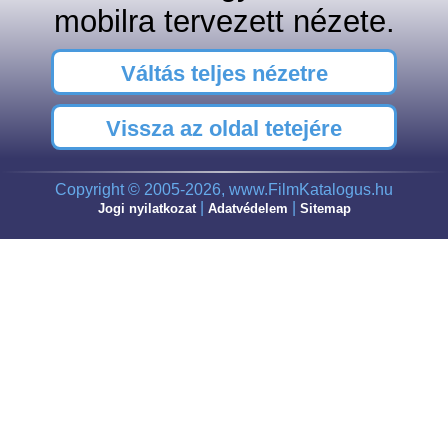
mobilra tervezett nézete.
Váltás teljes nézetre
Vissza az oldal tetejére
Copyright © 2005-2026, www.FilmKatalogus.hu
|
|
Jogi nyilatkozat
Adatvédelem
Sitemap