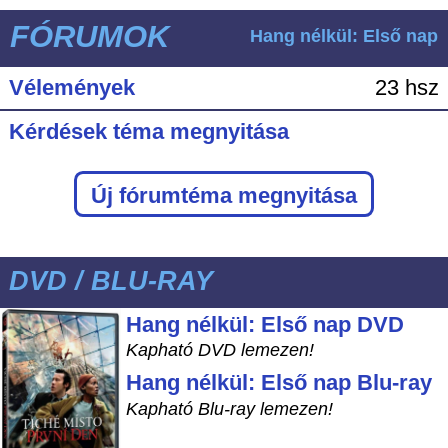
FÓRUMOK
Hang nélkül: Első nap
Vélemények
23 hsz
Kérdések téma megnyitása
Új fórumtéma megnyitása
DVD / BLU-RAY
Hang nélkül: Első nap DVD
Kapható DVD lemezen!
Hang nélkül: Első nap Blu-ray
Kapható Blu-ray lemezen!