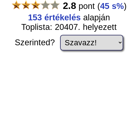
2.8
pont
(
45 s%
)
153
értékelés
alapján
Toplista: 20407. helyezett
Szerinted?