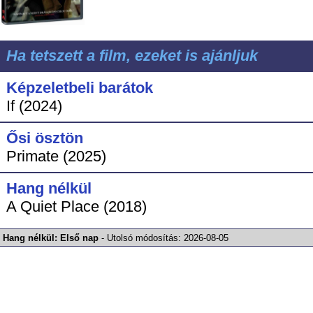
Ha tetszett a film, ezeket is ajánljuk
Képzeletbeli barátok
If (2024)
Ősi ösztön
Primate (2025)
Hang nélkül
A Quiet Place (2018)
Hang nélkül: Első nap
-
Utolsó módosítás:
2026-08-05