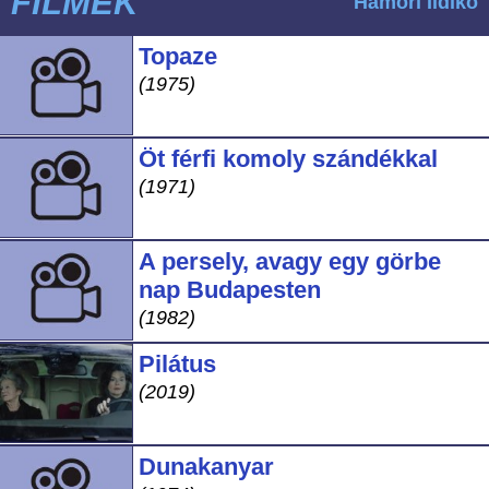
FILMEK
Hámori Ildikó
Topaze
(1975)
Öt férfi komoly szándékkal
(1971)
A persely, avagy egy görbe
nap Budapesten
(1982)
Pilátus
(2019)
Dunakanyar