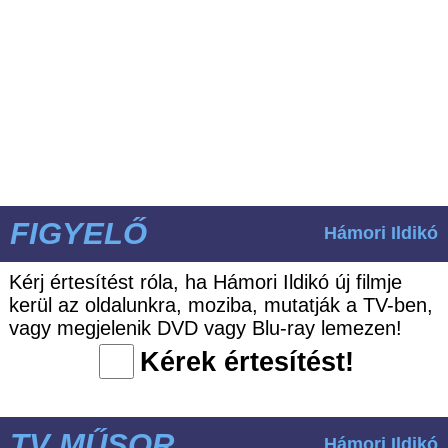
FIGYELŐ
Hámori Ildikó
Kérj értesítést róla, ha Hámori Ildikó új filmje
kerül az oldalunkra, moziba, mutatják a TV-ben,
vagy megjelenik DVD vagy Blu-ray lemezen!
Kérek értesítést!
TV MŰSOR
Hámori Ildikó