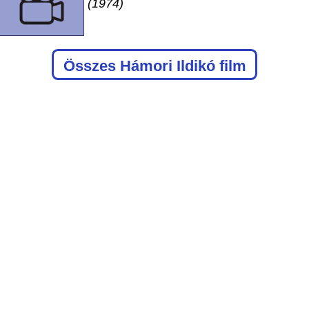
(1974)
Összes Hámori Ildikó film