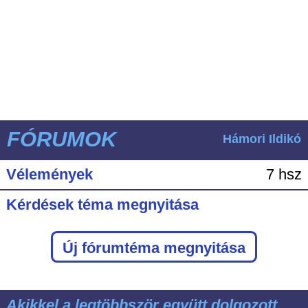
FÓRUMOK
Hámori Ildikó
Vélemények
7 hsz
Kérdések téma megnyitása
Új fórumtéma megnyitása
Akikkel a legtöbbször együtt dolgozott