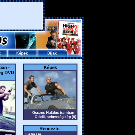
k
Képek
Díjak
ban -
Képek
ég DVD
Összes Halálos iramban -
Ötödik sebesség kép (8)
Rendezte:
Justin Lin