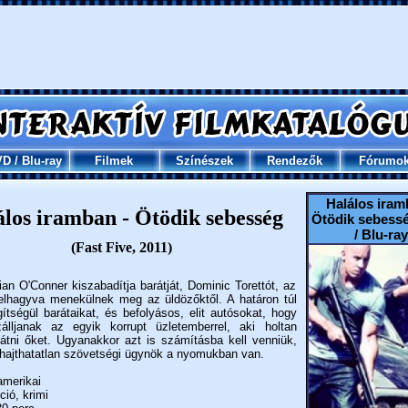
VD
/
Blu-ray
Filmek
Színészek
Rendezők
Fórumo
Halálos iram
los iramban - Ötödik sebesség
Ötödik sebess
/ Blu-ray
(Fast Five, 2011)
ian O'Conner kiszabadítja barátját, Dominic Torettót, az
elhagyva menekülnek meg az üldözőktől. A határon túl
gítségül barátaikat, és befolyásos, elit autósokat, hogy
álljanak az egyik korrupt üzletemberrel, aki holtan
látni őket. Ugyanakkor azt is számításba kell venniük,
hajthatatlan szövetségi ügynök a nyomukban van.
merikai
ió, krimi