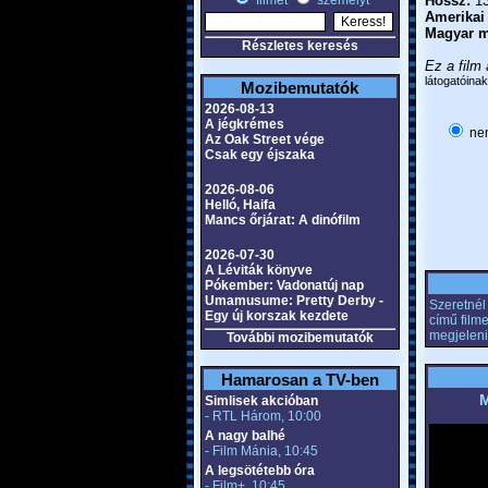
filmet
személyt
Hossz:
13
Amerikai
Magyar m
Részletes keresés
Ez a film 
látogatóinak
Mozibemutatók
2026-08-13
A jégkrémes
nem
Az Oak Street vége
Csak egy éjszaka
2026-08-06
Helló, Haifa
Mancs őrjárat: A dinófilm
2026-07-30
A Léviták könyve
Pókember: Vadonatúj nap
Umamusume: Pretty Derby -
Szeretnél
Egy új korszak kezdete
című film
megjeleni
További mozibemutatók
Hamarosan a TV-ben
M
Simlisek akcióban
- RTL Három, 10:00
A nagy balhé
- Film Mánia, 10:45
A legsötétebb óra
- Film+, 10:45