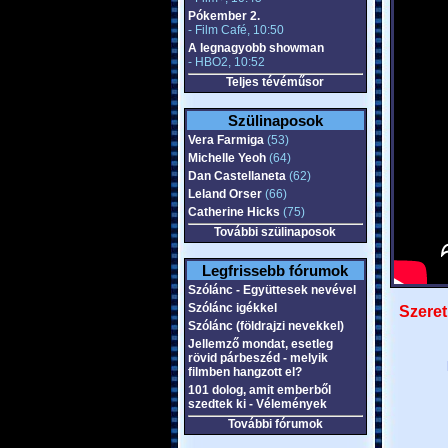
Pókember 2.
- Film Café, 10:50
A legnagyobb showman
- HBO2, 10:52
Teljes tévéműsor
Szülinaposok
Vera Farmiga
(53)
Michelle Yeoh
(64)
Dan Castellaneta
(62)
Leland Orser
(66)
Catherine Hicks
(75)
További szülinaposok
Legfrissebb fórumok
Szólánc - Együttesek nevével
Szólánc igékkel
Szeret
Szólánc (földrajzi nevekkel)
Jellemző mondat, esetleg
rövid párbeszéd - melyik
filmben hangzott el?
101 dolog, amit emberből
szedtek ki - Vélemények
További fórumok