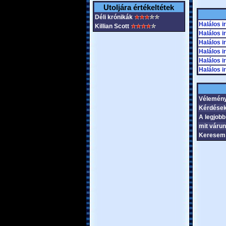
Utoljára értékeltétek
Déli krónikák
Halálos i
Killian Scott
Halálos i
Halálos i
Halálos i
Halálos i
Halálos i
Vélemén
Kérdése
A legjobb
mit várun
Keresem 