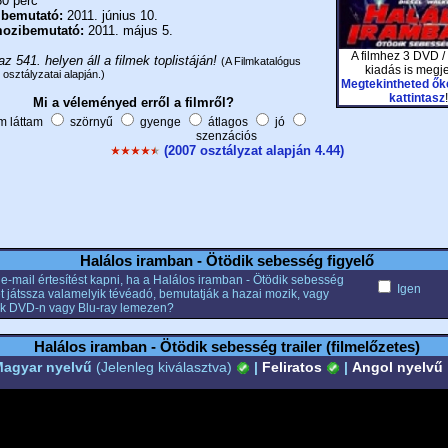
0 perc
 bemutató:
2011. június 10.
ozibemutató:
2011. május 5.
A filmhez 3 DVD /
az 541. helyen áll a filmek toplistáján!
(A Filmkatalógus
kiadás is megje
 osztályzatai alapján.)
Megtekintheted őke
kattintasz
!
Mi a véleményed erről a filmről?
 láttam
szörnyű
gyenge
átlagos
jó
szenzációs
(2007 osztályzat alapján 4.44)
Halálos iramban - Ötödik sebesség figyelő
 e-mail értesítést kapni, ha a Halálos iramban - Ötödik sebesség
Igen
et játssza valamelyik tévéadó, bemutatják a hazai mozik, vagy
k DVD-n vagy Blu-ray lemezen?
Halálos iramban - Ötödik sebesség trailer (filmelőzetes)
agyar nyelvű
(Jelenleg kiválasztva)
|
Feliratos
|
Angol nyelvű