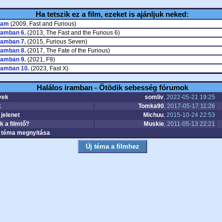
Ha tetszik ez a film, ezeket is ajánljuk neked:
ram
(2009, Fast and Furious)
ramban 6.
(2013, The Fast and the Furious 6)
ramban 7.
(2015, Furious Seven)
ramban 8.
(2017, The Fate of the Furious)
ramban 9.
(2021, F9)
ramban 10.
(2023, Fast X)
Halálos iramban - Ötödik sebesség fórumok
yek
somliv
, 2022-05-21 19:25
k
Tomka90
, 2017-05-17 11:26
 jelenet
Michuu
, 2015-10-24 22:53
k a filmtő?
Muskie
, 2011-05-13 22:21
téma megnyitása