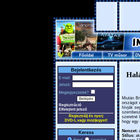
Főoldal
TV műsor
D
Bejelentkezés
Halá
E-mail:
Jelszó:
Megjegyezzelek?
Miután Br
országot 
Regisztráció
hívják se
Elfelejtett jelszó
szembesz
Regisztrálj és nyerj
szeretné 
DVD-t, vagy mozijegyet!
hogy egy 
Nemzet:
a
Keress
Stílus:
akc