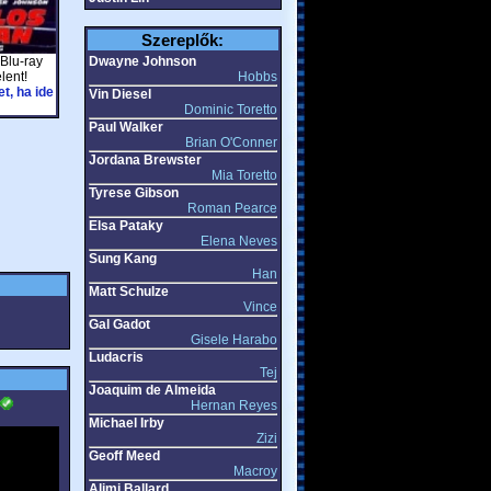
Szereplők:
 Blu-ray
Dwayne Johnson
lent!
Hobbs
t, ha ide
Vin Diesel
Dominic Toretto
Paul Walker
Brian O'Conner
Jordana Brewster
Mia Toretto
Tyrese Gibson
Roman Pearce
Elsa Pataky
Elena Neves
Sung Kang
Han
Matt Schulze
Vince
Gal Gadot
Gisele Harabo
Ludacris
Tej
Joaquim de Almeida
Hernan Reyes
Michael Irby
Zizi
Geoff Meed
Macroy
Alimi Ballard