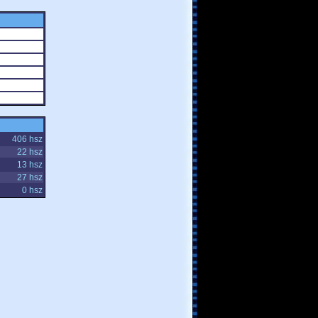
406 hsz
22 hsz
13 hsz
27 hsz
0 hsz