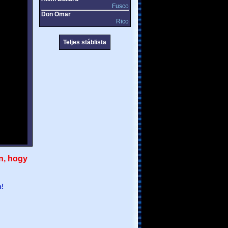
Fusco
Don Omar
Rico
Teljes stáblista
n, hogy
n!