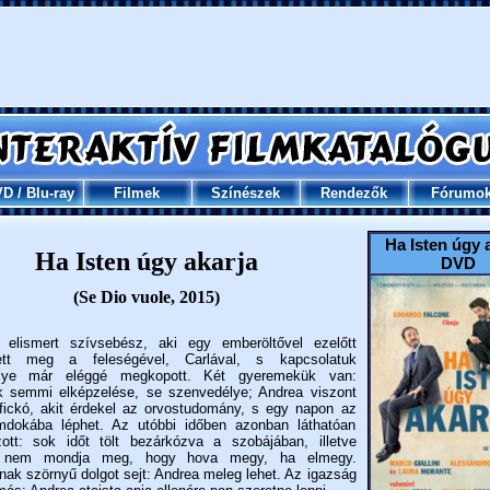
VD
/
Blu-ray
Filmek
Színészek
Rendezők
Fórumo
Ha Isten úgy 
Ha Isten úgy akarja
DVD
(Se Dio vuole, 2015)
elismert szívsebész, aki egy emberöltővel ezelőtt
ett meg a feleségével, Carlával, s kapcsolatuk
lye már eléggé megkopott. Két gyeremekük van:
k semmi elképzelése, se szenvedélye; Andrea viszont
 fickó, akit érdekel az orvostudomány, s egy napon az
mdokába léphet. Az utóbbi időben azonban láthatóan
ott: sok időt tölt bezárkózva a szobájában, illetve
k nem mondja meg, hogy hova megy, ha elmegy.
k szörnyű dolgot sejt: Andrea meleg lehet. Az igazság