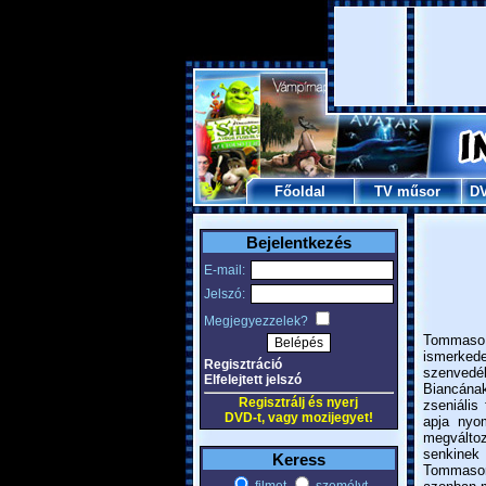
Főoldal
TV műsor
D
Bejelentkezés
E-mail:
Jelszó:
Megjegyezzelek?
Tommaso 
ismerked
Regisztráció
szenvedé
Elfelejtett jelszó
Biancána
Regisztrálj és nyerj
zseniális
DVD-t, vagy mozijegyet!
apja nyo
megváltoz
senkine
Keress
Tommasona