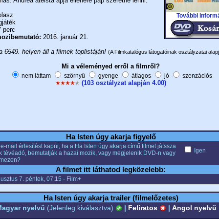
ás: Andrea ateista apja ellenére pap szeretne lenni.
lasz
További inform
gjáték
 perc
ozibemutató:
2016. január 21.
a 6549. helyen áll a filmek toplistáján!
(A Filmkatalógus látogatóinak osztályzatai alapj
Mi a véleményed erről a filmről?
nem láttam
szörnyű
gyenge
átlagos
jó
szenzációs
(103 osztályzat alapján 4.00)
Ha Isten úgy akarja figyelő
e-mail értesítést kapni, ha a Ha Isten úgy akarja című filmet játssza
Igen
k tévéadó, bemutatják a hazai mozik, vagy megjelenik DVD-n vagy
emezen?
A filmet itt láthatod legközelebb:
usztus 7. péntek, 07:15 - Film+
Ha Isten úgy akarja trailer (filmelőzetes)
agyar nyelvű
(Jelenleg kiválasztva)
|
Feliratos
|
Angol nyelvű