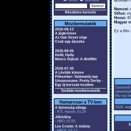
filmet
személyt
azonban m
Nemzet:
o
Részletes keresés
Stílus:
ví
Hossz:
87
Magyar m
Mozibemutatók
2026-08-13
Ez a film 
A jégkrémes
Az Oak Street vége
Csak egy éjszaka
2026-08-06
Helló, Haifa
Mancs őrjárat: A dinófilm
2026-07-30
A Léviták könyve
Pókember: Vadonatúj nap
Umamusume: Pretty Derby -
Egy új korszak kezdete
Szeretnél 
További mozibemutatók
valamelyi
Blu-ray l
Hamarosan a TV-ben
2026. aug
A biztonság záloga
- RTL Három, 01:25
Jókislány
- HBO, 01:55
M
Lee Cronin: A múmia
- HBO2, 02:12