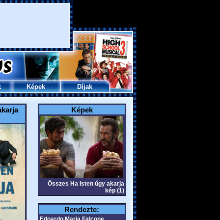
k
Képek
Díjak
akarja
Képek
Összes Ha Isten úgy akarja
kép (1)
Rendezte:
Edoardo Maria Falcone