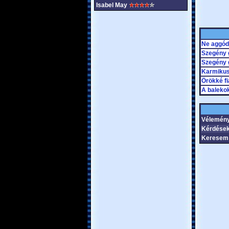
Isabel May
Ne aggódj
Szegény 
Szegény 
Karmikus
Örökké fi
A balekok
Vélemén
Kérdések
Keresem 