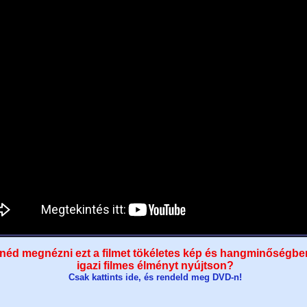
néd megnézni ezt a filmet tökéletes kép és hangminőségbe
igazi filmes élményt nyújtson?
Csak kattints ide, és rendeld meg DVD-n!