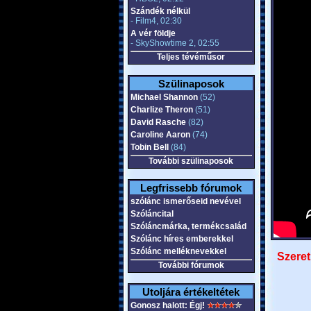
Szándék nélkül
- Film4, 02:30
A vér földje
- SkyShowtime 2, 02:55
Teljes tévéműsor
Szülinaposok
Michael Shannon
(52)
Charlize Theron
(51)
David Rasche
(82)
Caroline Aaron
(74)
Tobin Bell
(84)
További szülinaposok
Legfrissebb fórumok
szólánc ismerőseid nevével
Szóláncital
Szóláncmárka, termékcsalád
Szólánc híres emberekkel
Szólánc melléknevekkel
Szeret
További fórumok
Utoljára értékeltétek
Gonosz halott: Égj!