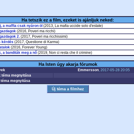
Ha tetszik ez a film, ezeket is ajánljuk neked:
, a maffia csak nyáron öl
(2013, La mafia uccide solo d'estate)
gazdagok
(2016, Poveri ma ricchi)
gazdagok 2.
(2017, Poveri ma ricchissimi)
 kérdés
(2017, Questione di Karma)
atalok
(2016, Forever Young)
, a banditák meg a nő
(2019, Non ci resta che il crimine)
Ha Isten úgy akarja fórumok
yek
Emmersson
, 2017-05-28 20:05
 téma megnyitása
téma megnyitása