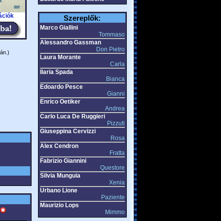
ációk
Szereplők:
Marco Giallini
Tommaso
Alessandro Gassman
Don Pietro
án.)
Laura Morante
Carla
Ilaria Spada
Bianca
Edoardo Pesce
Gianni
Enrico Oetiker
Andrea
Carlo Luca De Ruggieri
Pizzuti
Giuseppina Cervizzi
Rosa
Alex Cendron
Fratta
Fabrizio Giannini
Questore
Silvia Munguia
Xenia
Urbano Lione
Paziente
Maurizio Lops
Mimmo