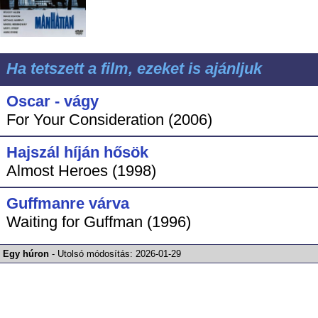
Ha tetszett a film, ezeket is ajánljuk
Oscar - vágy
For Your Consideration (2006)
Hajszál híján hősök
Almost Heroes (1998)
Guffmanre várva
Waiting for Guffman (1996)
Egy húron
-
Utolsó módosítás:
2026-01-29