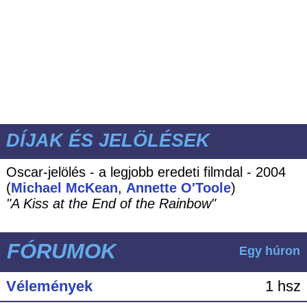
DÍJAK ÉS JELÖLÉSEK
Oscar-jelölés - a legjobb eredeti filmdal - 2004
(
Michael McKean
,
Annette O'Toole
)
"A Kiss at the End of the Rainbow"
FÓRUMOK
Egy húron
Vélemények
1 hsz