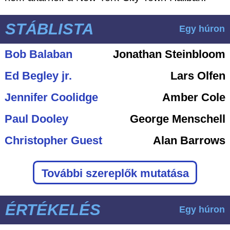
STÁBLISTA
Egy húron
Bob Balaban
Jonathan Steinbloom
Ed Begley jr.
Lars Olfen
Jennifer Coolidge
Amber Cole
Paul Dooley
George Menschell
Christopher Guest
Alan Barrows
További szereplők mutatása
ÉRTÉKELÉS
Egy húron