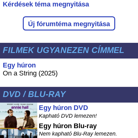
Kérdések téma megnyitása
Új fórumtéma megnyitása
FILMEK UGYANEZEN CÍMMEL
Egy húron
On a String (2025)
DVD / BLU-RAY
Egy húron DVD
Kapható DVD lemezen!
Egy húron
Blu-ray
Nem kapható Blu-Ray lemezen.