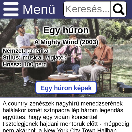
Menü
Egy húron
A Mighty Wind
(2003)
Nemzet:
amerikai
Stílus:
musical
,
vígjáték
Hossz:
100
perc
Egy húron képek
A country-zenészek nagyhírű menedzserének
halálakor ismét színpadra lép három legendás
együttes, hogy egy vidám koncerttel
tisztelegjenek hajdani mentoruk előtt - mégpedig
nem akárhol: a New York City Town Hallban.