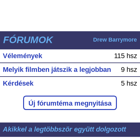
FÓRUMOK
Drew Barrymore
Vélemények
115 hsz
Melyik filmben játszik a legjobban
9 hsz
Kérdések
5 hsz
Új fórumtéma megnyitása
Akikkel a legtöbbször együtt dolgozott