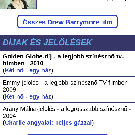
Összes Drew Barrymore film
DÍJAK ÉS JELÖLÉSEK
Golden Globe-díj - a legjobb színésznő tv-
filmben - 2010
(
Két nő - egy ház
)
Emmy-jelölés - a legjobb színésznő TV-filmben -
2009
(
Két nő - egy ház
)
Arany Málna-jelölés - a legrosszabb színésznő -
2004
(
Charlie angyalai: Teljes gázzal
)