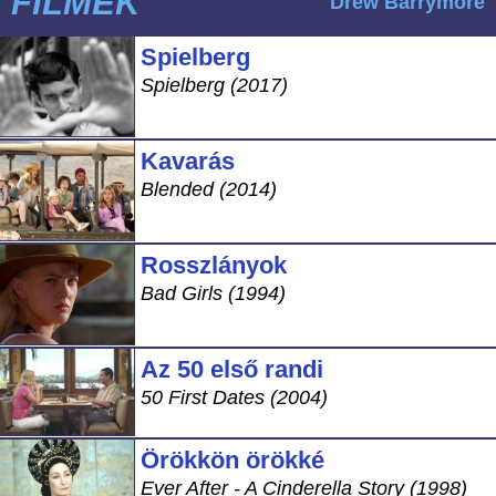
FILMEK
Drew Barrymore
Spielberg
Spielberg (2017)
Kavarás
Blended (2014)
Rosszlányok
Bad Girls (1994)
Az 50 első randi
50 First Dates (2004)
Örökkön örökké
Ever After - A Cinderella Story (1998)