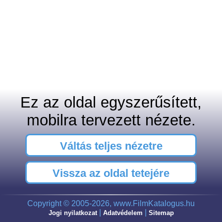
Ez az oldal egyszerűsített,
mobilra tervezett nézete.
Váltás teljes nézetre
Vissza az oldal tetejére
Copyright © 2005-2026, www.FilmKatalogus.hu
|
|
Jogi nyilatkozat
Adatvédelem
Sitemap