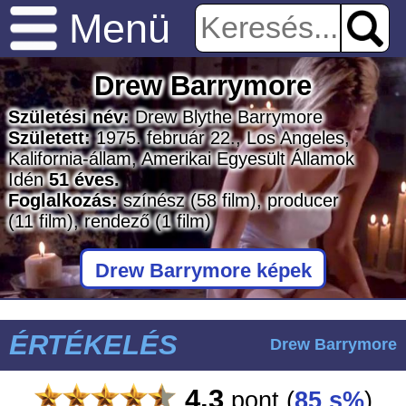
Menü
Drew Barrymore
Születési név:
Drew Blythe Barrymore
Született:
1975. február 22., Los Angeles,
Kalifornia-állam, Amerikai Egyesült Államok
Idén
51 éves.
Foglalkozás:
színész
(58 film)
, producer
(11 film)
, rendező
(1 film)
Drew Barrymore képek
ÉRTÉKELÉS
Drew Barrymore
4.3
pont
(
85 s%
)