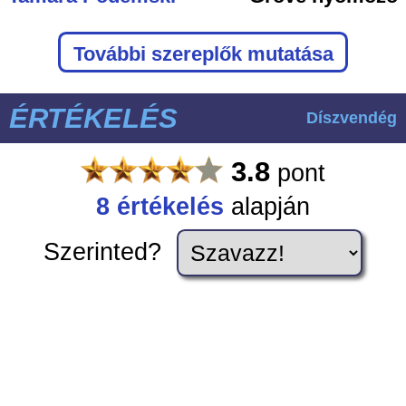
További szereplők mutatása
ÉRTÉKELÉS
Díszvendég
3.8
pont
8
értékelés
alapján
Szerinted?