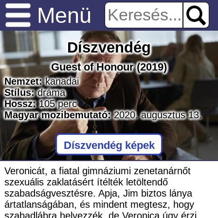
Menü
Díszvendég
Guest of Honour
(2019)
Nemzet:
kanadai
Stílus:
dráma
Hossz:
105
perc
Magyar mozibemutató:
2020. augusztus 13.
Díszvendég képek
Veronicát, a fiatal gimnáziumi zenetanárnőt
szexuális zaklatásért ítélték letöltendő
szabadságvesztésre. Apja, Jim biztos lánya
ártatlanságában, és mindent megtesz, hogy
szabadlábra helyezzék, de Veronica úgy érzi,