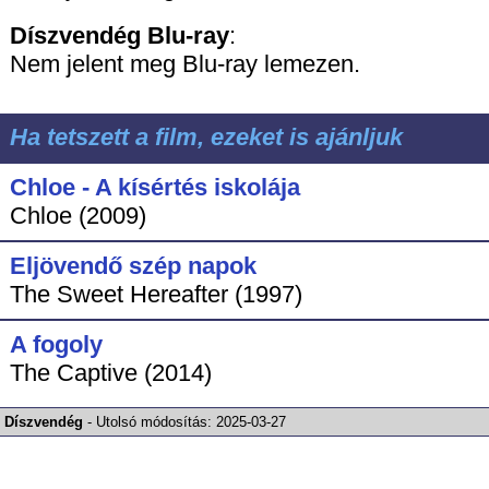
Díszvendég
Blu-ray
:
Nem jelent meg Blu-ray lemezen.
Ha tetszett a film, ezeket is ajánljuk
Chloe - A kísértés iskolája
Chloe (2009)
Eljövendő szép napok
The Sweet Hereafter (1997)
A fogoly
The Captive (2014)
Díszvendég
-
Utolsó módosítás:
2025-03-27