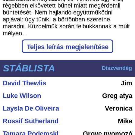
régebben elkövetett bűnei miatt megérdemli
büntetését. Nem hajlandó együttműködni
apjával: úgy tűnik, a börtönben szeretne
maradni. Küzdelmük során felbukkannak a múlt
mélyen..
Teljes leírás megjelenítése
STÁBLISTA
Díszvendég
David Thewlis
Jim
Luke Wilson
Greg atya
Laysla De Oliveira
Veronica
Rossif Sutherland
Mike
Tamara Podemski
Grove nyomozó