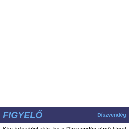
FIGYELŐ
Díszvendég
Kérj értesítést róla, ha a Díszvendég című filmet