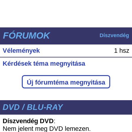
FÓRUMOK
Díszvendég
Vélemények
1 hsz
Kérdések téma megnyitása
Új fórumtéma megnyitása
DVD / BLU-RAY
Díszvendég DVD
:
Nem jelent meg DVD lemezen.