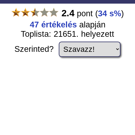
2.4
pont
(
34 s%
)
47
értékelés
alapján
Toplista: 21651. helyezett
Szerinted?