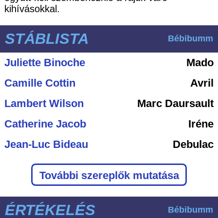
kihívásokkal.
STÁBLISTA
Bébibumm
Juliette Binoche
Mado
Camille Cottin
Avril
Lambert Wilson
Marc Daursault
Catherine Jacob
Iréne
Jean-Luc Bideau
Debulac
További szereplők mutatása
ÉRTÉKELÉS
Bébibumm