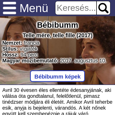
Menü
Bébibumm
Telle mére, telle fille
(2017)
Nemzet:
francia
Stílus:
vígjáték
Hossz:
94
perc
Magyar mozibemutató:
2017. augusztus 10.
Bébibumm képek
Avril 30 évesen éles ellentéte édesanyjának, aki
válása óta gondtalanul, felelőtlenül, pimasz
tinédzser módjára éli életét. Amikor Avril teherbe
esik, anyja is bejelenti, várandós. A két nőnek
együtt kell szembenéznie a rájuk váró