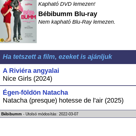
Kapható DVD lemezen!
Bébibumm
Blu-ray
Nem kapható Blu-Ray lemezen.
Ha tetszett a film, ezeket is ajánljuk
A Riviéra angyalai
Nice Girls (2024)
Égen-földön Natacha
Natacha (presque) hotesse de l'air (2025)
Bébibumm
-
Utolsó módosítás:
2022-03-07