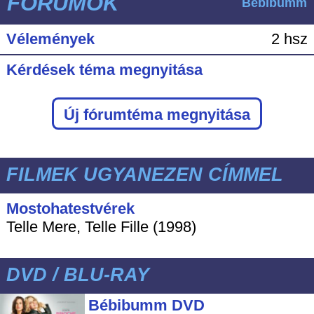
FÓRUMOK
Bébibumm
Vélemények
2 hsz
Kérdések téma megnyitása
Új fórumtéma megnyitása
FILMEK UGYANEZEN CÍMMEL
Mostohatestvérek
Telle Mere, Telle Fille (1998)
DVD / BLU-RAY
Bébibumm DVD