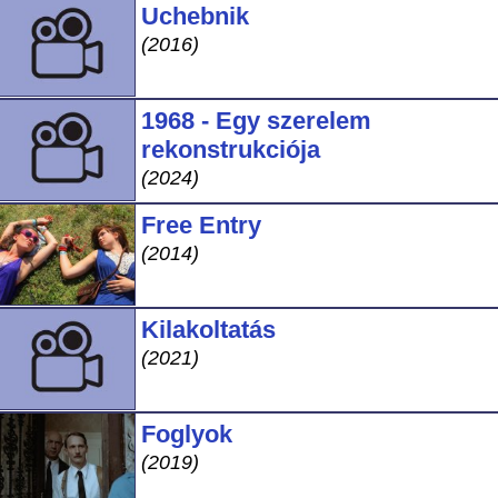
Uchebnik
(2016)
1968 - Egy szerelem
rekonstrukciója
(2024)
Free Entry
(2014)
Kilakoltatás
(2021)
Foglyok
(2019)