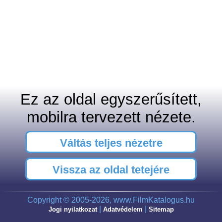
Ez az oldal egyszerűsített,
mobilra tervezett nézete.
Váltás teljes nézetre
Vissza az oldal tetejére
Copyright © 2005-2026, www.FilmKatalogus.hu
|
|
Jogi nyilatkozat
Adatvédelem
Sitemap