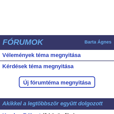
FÓRUMOK
Barta Ágnes
Vélemények téma megnyitása
Kérdések téma megnyitása
Új fórumtéma megnyitása
Akikkel a legtöbbször együtt dolgozott