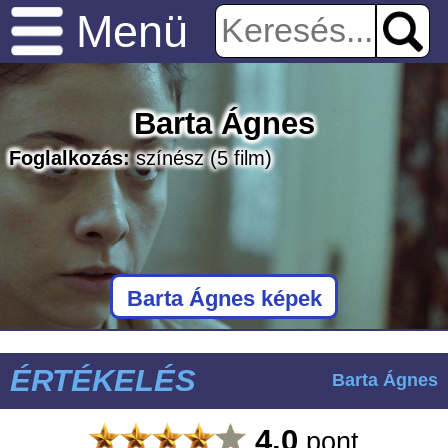
Menü
Barta Ágnes
Foglalkozás:
színész
(5 film)
Barta Ágnes képek
ÉRTÉKELÉS
Barta Ágnes
4.0
pont