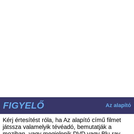
FIGYELŐ
Az alapító
Kérj értesítést róla, ha Az alapító című filmet
játssza valamelyik tévéadó, bemutatják a
moziban, vagy megjelenik DVD vagy Blu-ray