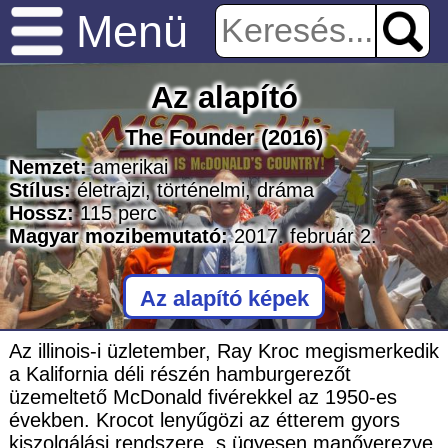
Menü
Az alapító
The Founder
(2016)
Nemzet:
amerikai
Stílus:
életrajzi
,
történelmi
,
dráma
Hossz:
115
perc
Magyar mozibemutató:
2017. február 2.
Az alapító képek
Az illinois-i üzletember, Ray Kroc megismerkedik
a Kalifornia déli részén hamburgerezőt
üzemeltető McDonald fivérekkel az 1950-es
években. Krocot lenyűgözi az étterem gyors
kiszolgálási rendszere, s ügyesen manőverezve