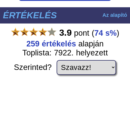
ÉRTÉKELÉS
Az alapító
3.9
pont
(
74 s%
)
259
értékelés
alapján
Toplista: 7922. helyezett
Szerinted?