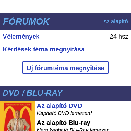
FÓRUMOK
Az alapító
Vélemények
24 hsz
Kérdések téma megnyitása
Új fórumtéma megnyitása
DVD / BLU-RAY
Az alapító DVD
Kapható DVD lemezen!
Az alapító
Blu-ray
Nem kapható Blu-Ray lemezen.