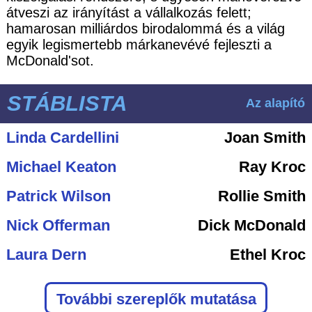
átveszi az irányítást a vállalkozás felett;
hamarosan milliárdos birodalommá és a világ
egyik legismertebb márkanevévé fejleszti a
McDonald'sot.
STÁBLISTA
Az alapító
Linda Cardellini
Joan Smith
Michael Keaton
Ray Kroc
Patrick Wilson
Rollie Smith
Nick Offerman
Dick McDonald
Laura Dern
Ethel Kroc
További szereplők mutatása