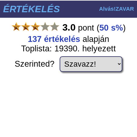
ÉRTÉKELÉS
Alvás!ZAVAR
3.0
pont
(
50 s%
)
137
értékelés
alapján
Toplista: 19390. helyezett
Szerinted?