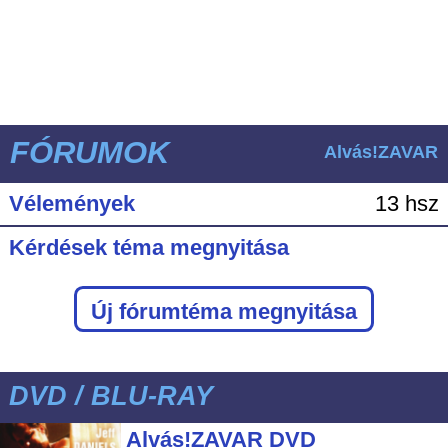
FÓRUMOK
Alvás!ZAVAR
Vélemények
13 hsz
Kérdések téma megnyitása
Új fórumtéma megnyitása
DVD / BLU-RAY
Alvás!ZAVAR DVD