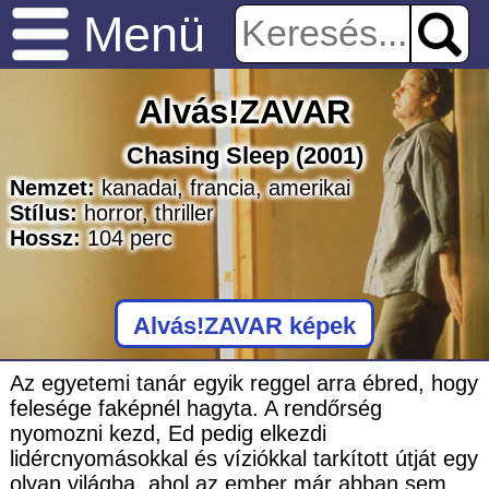
Menü
Alvás!ZAVAR
Chasing Sleep
(2001)
Nemzet:
kanadai
,
francia
,
amerikai
Stílus:
horror
,
thriller
Hossz:
104
perc
Alvás!ZAVAR képek
Az egyetemi tanár egyik reggel arra ébred, hogy
felesége faképnél hagyta. A rendőrség
nyomozni kezd, Ed pedig elkezdi
lidércnyomásokkal és víziókkal tarkított útját egy
olyan világba, ahol az ember már abban sem