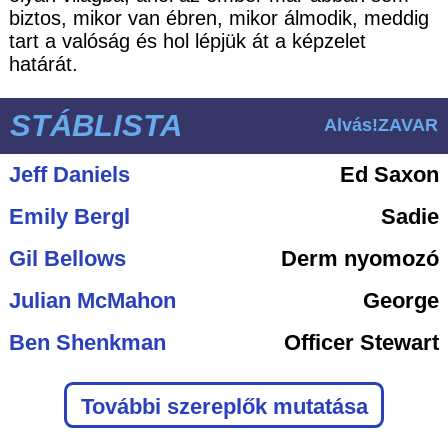
biztos, mikor van ébren, mikor álmodik, meddig
tart a valóság és hol lépjük át a képzelet
határát.
STÁBLISTA
Alvás!ZAVAR
Jeff Daniels
Ed Saxon
Emily Bergl
Sadie
Gil Bellows
Derm nyomozó
Julian McMahon
George
Ben Shenkman
Officer Stewart
További szereplők mutatása