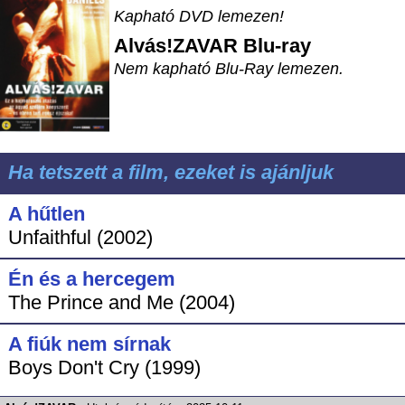
Kapható DVD lemezen!
Alvás!ZAVAR
Blu-ray
Nem kapható Blu-Ray lemezen.
Ha tetszett a film, ezeket is ajánljuk
A hűtlen
Unfaithful (2002)
Én és a hercegem
The Prince and Me (2004)
A fiúk nem sírnak
Boys Don't Cry (1999)