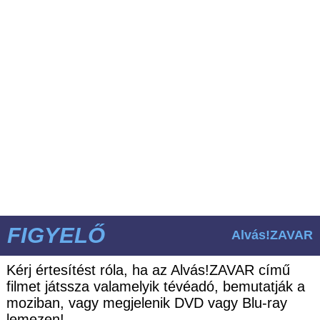
FIGYELŐ
Alvás!ZAVAR
Kérj értesítést róla, ha az Alvás!ZAVAR című
filmet játssza valamelyik tévéadó, bemutatják a
moziban, vagy megjelenik DVD vagy Blu-ray
lemezen!