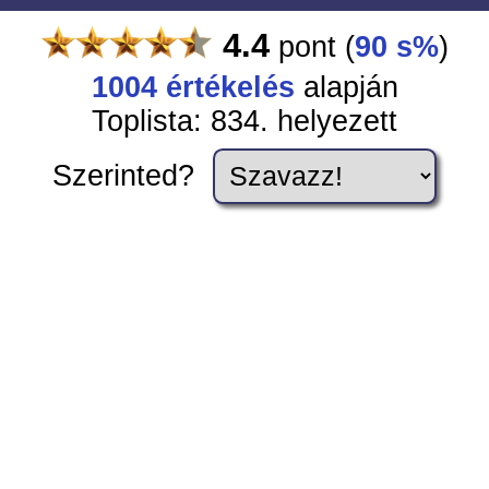
4.4
pont
(
90 s%
)
1004
értékelés
alapján
Toplista: 834. helyezett
Szerinted?