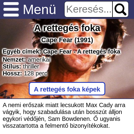
Menü
A rettegés foka
Cape Fear
(1991)
Egyéb címek:
Cape Fear - A rettegés foka
Nemzet:
amerikai
Stílus:
thriller
Hossz:
128
perc
A rettegés foka képek
A nemi erőszak miatt lecsukott Max Cady arra
vágyik, hogy szabadulása után bosszút álljon
egykori védőjén, Sam Bowdenen. Ő ugyanis
visszatartotta a felmentő bizonyítékokat.