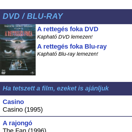
DVD / BLU-RAY
A rettegés foka DVD
Kapható DVD lemezen!
A rettegés foka Blu-ray
Kapható Blu-ray lemezen!
Ha tetszett a film, ezeket is ajánljuk
Casino
Casino (1995)
A rajongó
The Fan (1996)