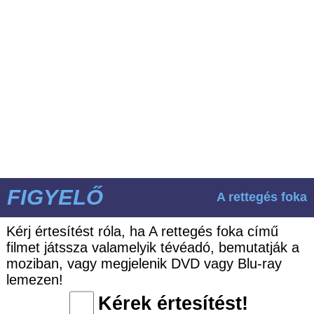
FIGYELŐ
A rettegés foka
Kérj értesítést róla, ha A rettegés foka című
filmet játssza valamelyik tévéadó, bemutatják a
moziban, vagy megjelenik DVD vagy Blu-ray
lemezen!
Kérek értesítést!