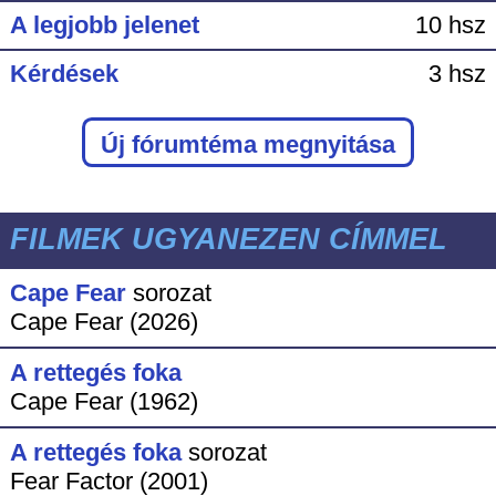
A legjobb jelenet
10 hsz
Kérdések
3 hsz
Új fórumtéma megnyitása
FILMEK UGYANEZEN CÍMMEL
Cape Fear
sorozat
Cape Fear (2026)
A rettegés foka
Cape Fear (1962)
A rettegés foka
sorozat
Fear Factor (2001)