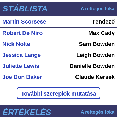
STÁBLISTA
A rettegés foka
Martin Scorsese
rendező
Robert De Niro
Max Cady
Nick Nolte
Sam Bowden
Jessica Lange
Leigh Bowden
Juliette Lewis
Danielle Bowden
Joe Don Baker
Claude Kersek
További szereplők mutatása
ÉRTÉKELÉS
A rettegés foka