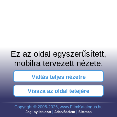
Ez az oldal egyszerűsített,
mobilra tervezett nézete.
Váltás teljes nézetre
Vissza az oldal tetejére
Copyright © 2005-2026, www.FilmKatalogus.hu
|
|
Jogi nyilatkozat
Adatvédelem
Sitemap