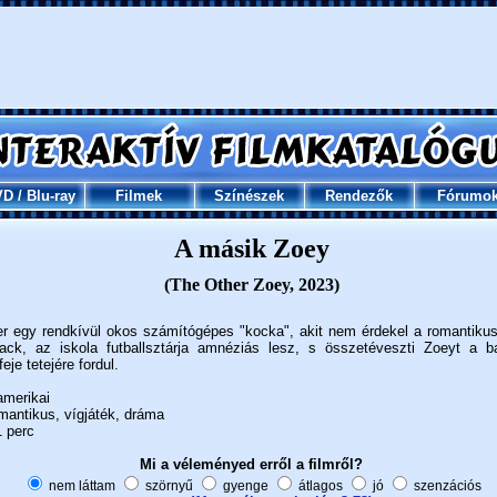
VD
/
Blu-ray
Filmek
Színészek
Rendezők
Fórumo
A másik Zoey
(The Other Zoey, 2023)
er egy rendkívül okos számítógépes "kocka", akit nem érdekel a romantiku
ck, az iskola futballsztárja amnéziás lesz, s összetéveszti Zoeyt a ba
eje tetejére fordul.
merikai
antikus, vígjáték, dráma
 perc
Mi a véleményed erről a filmről?
nem láttam
szörnyű
gyenge
átlagos
jó
szenzációs