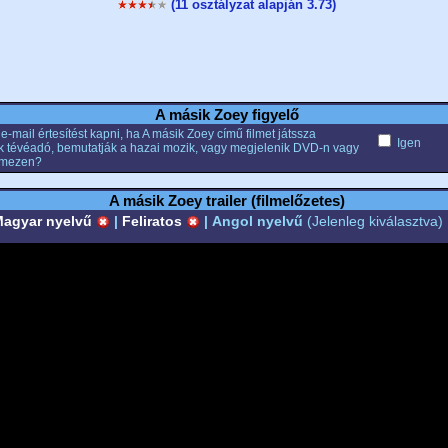
(11 osztályzat alapján 3.73)
A másik Zoey figyelő
e-mail értesítést kapni, ha A másik Zoey című filmet játssza
Igen
k tévéadó, bemutatják a hazai mozik, vagy megjelenik DVD-n vagy
emezen?
A másik Zoey trailer (filmelőzetes)
agyar nyelvű
|
Feliratos
|
Angol nyelvű
(Jelenleg kiválasztva)