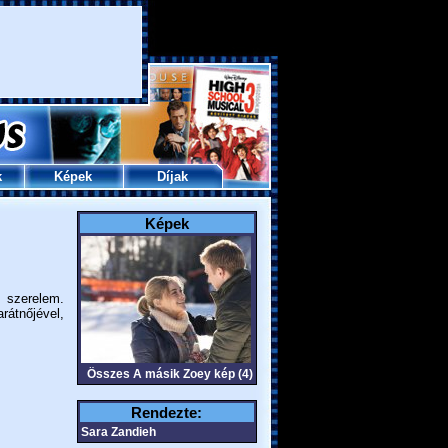
k
Képek
Díjak
Képek
s szerelem.
rátnőjével,
Összes A másik Zoey kép (4)
Rendezte:
Sara Zandieh