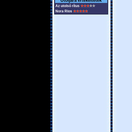
Utoljára értékeltétek
Az utolsó rítus
Nora Rios