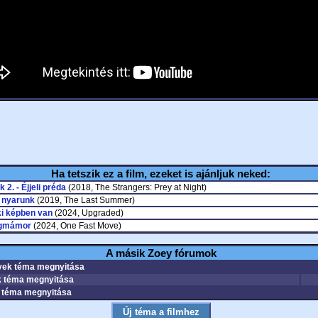
Ha tetszik ez a film, ezeket is ajánljuk neked:
 2. - Éjjeli préda
(2018, The Strangers: Prey at Night)
ó nyarunk
(2019, The Last Summer)
ki képben van
(2024, Upgraded)
gmámor
(2024, One Fast Move)
A másik Zoey fórumok
ek téma megnyitása
 téma megnyitása
téma megnyitása