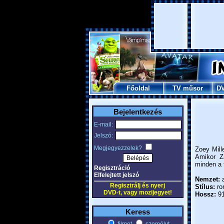
Főoldal
TV műsor
D
Bejelentkezés
E-mail:
Jelszó:
Megjegyezzelek?
Zoey Mill
Amikor Za
minden a f
Regisztráció
Elfelejtett jelszó
Nemzet:
a
Regisztrálj és nyerj
Stílus:
rom
DVD-t, vagy mozijegyet!
Hossz:
91
Keress