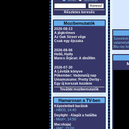
filmet
személyt
Részletes keresés
Mozibemutatók
2026-08-13
A jégkrémes
Az Oak Street vége
Szeretnél 
Csak egy éjszaka
valamelyi
Blu-ray l
2026-08-06
Helló, Haifa
Mancs őrjárat: A dinófilm
M
2026-07-30
A Léviták könyve
Pókember: Vadonatúj nap
Umamusume: Pretty Derby -
Egy új korszak kezdete
További mozibemutatók
Hamarosan a TV-ben
Képzeletbeli barátok
- HBO3, 14:40
Daylight - Alagút a halálba
- Mozi+, 14:50
Macskajaj
- AMC, 15:00