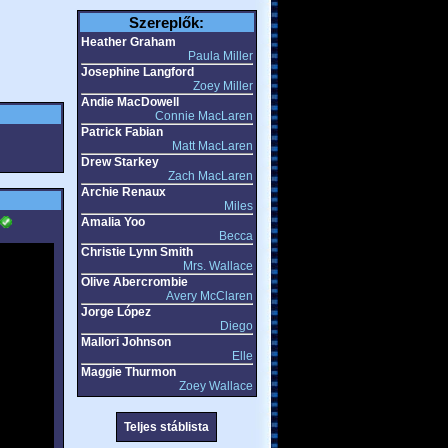
Szereplők:
Heather Graham
Paula Miller
Josephine Langford
Zoey Miller
Andie MacDowell
Connie MacLaren
Patrick Fabian
Matt MacLaren
Drew Starkey
Zach MacLaren
Archie Renaux
Miles
Amalia Yoo
Becca
Christie Lynn Smith
Mrs. Wallace
Olive Abercrombie
Avery McClaren
Jorge López
Diego
Mallori Johnson
Elle
Maggie Thurmon
Zoey Wallace
Teljes stáblista