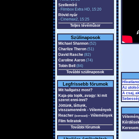
Szellemíró
- Filmbox Extra HD, 15:20
Rövid nyár
- Cinemax2, 15:25
Teljes tévéműsor
Szülinaposok
Michael Shannon
(52)
Charlize Theron
(51)
David Rasche
(82)
Caroline Aaron
(74)
Tobin Bell
(84)
További szülinaposok
Hívatlanok
Legfrissebb fórumok
Az utols
Mit hallgatsz most?
A csaj, a
Kaja-pia topik, avagy: ki mit
Sebessé
szeret enni-inni?
Jöttünk, láttunk,
visszamennénk - Vélemények
Reacher
- Vélemények
(sorozat)
Vélemény
Film feliratok
Kérdések
További fórumok
Keresem 