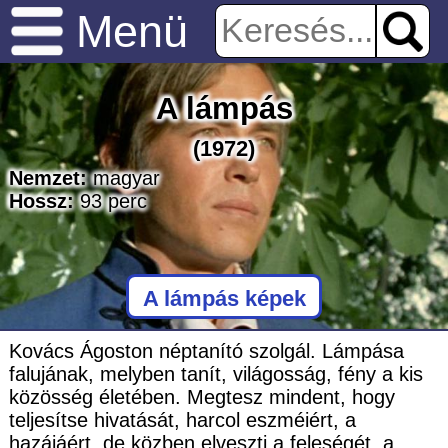
Menü
A lámpás
(1972)
Nemzet:
magyar
Hossz:
93
perc
A lámpás képek
Kovács Ágoston néptanító szolgál. Lámpása
falujának, melyben tanít, világosság, fény a kis
közösség életében. Megtesz mindent, hogy
teljesítse hivatását, harcol eszméiért, a
hazájáért, de közben elveszti a feleségét, a