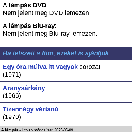
A lámpás DVD
:
Nem jelent meg DVD lemezen.
A lámpás
Blu-ray
:
Nem jelent meg Blu-ray lemezen.
Ha tetszett a film, ezeket is ajánljuk
Egy óra múlva itt vagyok
sorozat
(1971)
Aranysárkány
(1966)
Tizennégy vértanú
(1970)
A lámpás
-
Utolsó módosítás:
2025-05-09