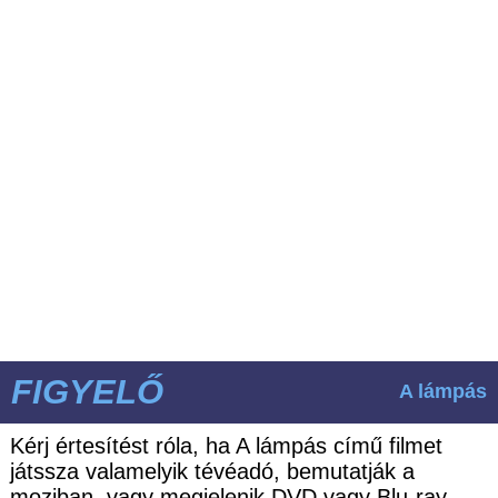
FIGYELŐ
A lámpás
Kérj értesítést róla, ha A lámpás című filmet
játssza valamelyik tévéadó, bemutatják a
moziban, vagy megjelenik DVD vagy Blu-ray