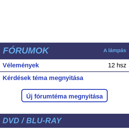
FÓRUMOK
A lámpás
Vélemények
12 hsz
Kérdések téma megnyitása
Új fórumtéma megnyitása
DVD / BLU-RAY