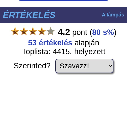
ÉRTÉKELÉS
A lámpás
4.2
pont
(
80 s%
)
53
értékelés
alapján
Toplista: 4415. helyezett
Szerinted?