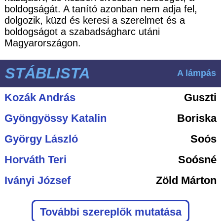
boldogságát. A tanító azonban nem adja fel,
dolgozik, küzd és keresi a szerelmet és a
boldogságot a szabadságharc utáni
Magyarországon.
STÁBLISTA
A lámpás
Kozák András
Guszti
Gyöngyössy Katalin
Boriska
György László
Soós
Horváth Teri
Soósné
Iványi József
Zöld Márton
További szereplők mutatása