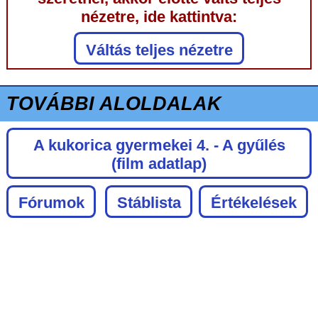
nézetre, ide kattintva:
Váltás teljes nézetre
TOVÁBBI ALOLDALAK
A kukorica gyermekei 4. - A gyűlés
(film adatlap)
Fórumok
Stáblista
Értékelések