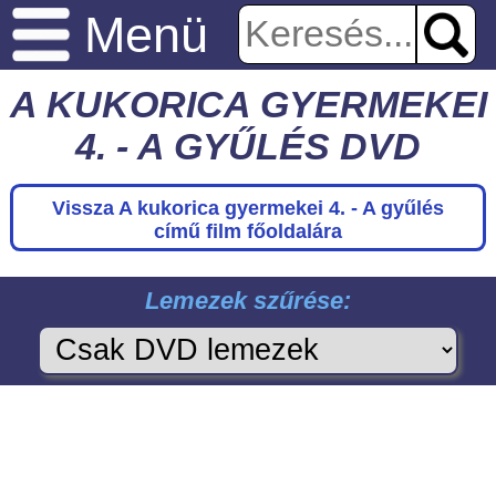
Menü
A KUKORICA GYERMEKEI
4. - A GYŰLÉS DVD
Vissza A kukorica gyermekei 4. - A gyűlés
című film főoldalára
Lemezek szűrése: