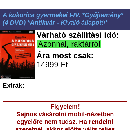
A kukorica gyermekei I-IV. *Gyűjtemény*
(4 DVD) *Antikvár - Kiváló állapotú*
Várható szállítási idő:
Azonnal, raktárról
Ára most csak:
14999 Ft
Extrák:
Figyelem!
Sajnos vásárolni mobil-nézetben
egyelőre nem tudsz. Ha rendelni
szeretnél, akkor előtte válts teljes