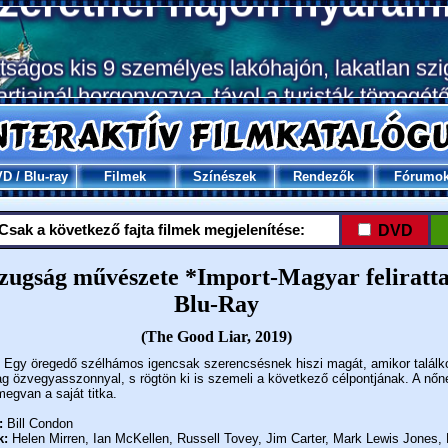
VD
/
Blu-ray
Filmek
Színészek
Rendezők
Fórumo
Csak a következő fajta filmek megjelenítése:
DVD
zugság művészete *Import-Magyar feliratta
Blu-Ray
(The Good Liar, 2019)
Egy öregedő szélhámos igencsak szerencsésnek hiszi magát, amikor találk
g özvegyasszonnyal, s rögtön ki is szemeli a következő célpontjának. A nőn
egvan a saját titka.
:
Bill Condon
k:
Helen Mirren, Ian McKellen, Russell Tovey, Jim Carter, Mark Lewis Jones, 