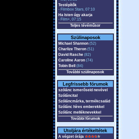
Testépítők
- Filmbox Stars, 07:10
Ha Isten úgy akarja
- Film+, 07:15
Teljes tévéműsor
Szülinaposok
Michael Shannon
(52)
Charlize Theron
(51)
David Rasche
(82)
Caroline Aaron
(74)
Tobin Bell
(84)
További szülinaposok
Legfrissebb fórumok
szólánc ismerőseid nevével
Szóláncital
Szóláncmárka, termékcsalád
Szólánc híres emberekkel
Szólánc melléknevekkel
További fórumok
Utoljára értékeltétek
A végzet órája