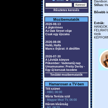
filmet
személyt
Davidson.
Stílus:
thr
Részletes keresés
Bővebb in
Mozibemutatók
Extrák:
2026-08-13
HANGOK: - 
A jégkrémes
FELIRATOK:
Az Oak Street vége
török
Csak egy éjszaka
KÉPFORMÁ
2026-08-06
Helló, Haifa
Mancs őrjárat: A dinófilm
2026-07-30
A Léviták könyve
Pókember: Vadonatúj nap
Umamusume: Pretty Derby -
Egy új korszak kezdete
További mozibemutatók
Hamarosan a TV-ben
Téli szünet
- HBO, 06:00
Mária Terézia szül
- Magyar Mozi TV, 06:00
Három kívánság
- M1, 06:55