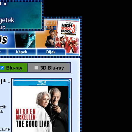
k
Képek
Díjak
Blu-ray
3D Blu-ray
l* -
ozik
ek
Laurie