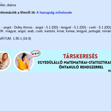
..
iller, dráma
formációk a filmről itt:
A hazugság művészete
angol - Dolby Atmos - angol - 5.1 (DD) - lengyel - 5.1 (DD) - cseh - 5.1 (DD)
 magyar, angol, arab, cseh, kantoni, kínai, koreai, lengyel, portugál, román,
TUM: 1.85:1 (16:9)