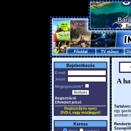
Főoldal
TV műsor
D
Bejelentkezés
E-mail:
Jelszó:
A ha
Megjegyezzelek?
Regisztráció
Elfelejtett jelszó
Tartalom:
Regisztrálj és nyerj
egy gazda
DVD-t, vagy mozijegyet!
azonban m
Keress
Rendezte
Szereplő