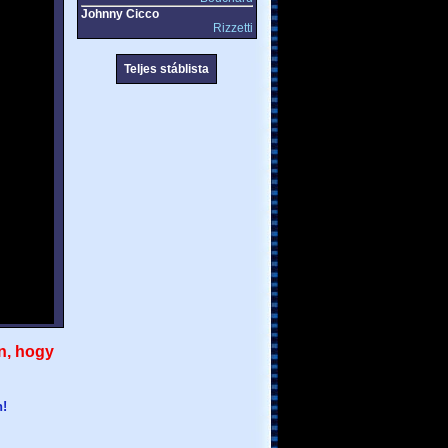
Johnny Cicco
Rizzetti
Teljes stáblista
n, hogy
n!