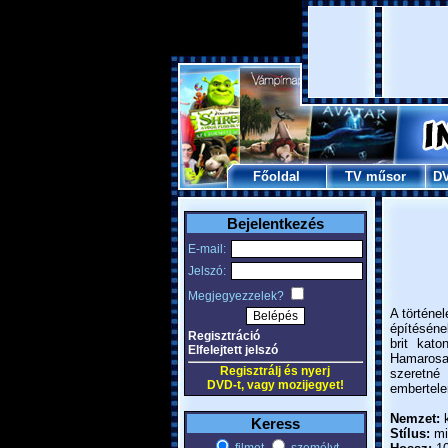
Főoldal
TV műsor
D
Bejelentkezés
E-mail:
Jelszó:
Megjegyezzelek?
A történe
építéséne
Regisztráció
brit kat
Elfelejtett jelszó
Hamarosa
Regisztrálj és nyerj
szeretné
DVD-t, vagy mozijegyet!
embertelen
Nemzet:
k
Keress
Stílus:
mis