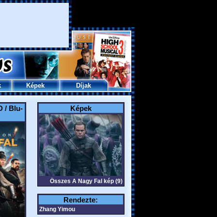
k
Képek
Díjak
 / Blu-
Képek
Összes A Nagy Fal kép (9)
Rendezte:
Zhang Yimou