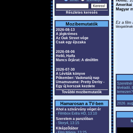
filmet
személyt
Hossz:
10
Amerikai
Magyar m
Részletes keresés
Ez a film 
Mozibemutatók
látogatóinak
2026-08-13
A jégkrémes
Az Oak Street vége
Csak egy éjszaka
2026-08-06
Helló, Haifa
Mancs őrjárat: A dinófilm
2026-07-30
A Léviták könyve
Pókember: Vadonatúj nap
Umamusume: Pretty Derby -
Szeretnél 
Egy új korszak kezdete
tévéadó, 
lemezen?
További mozibemutatók
Hamarosan a TV-ben
2026. aug
Ahol a szivárvány véget ér
- Filmbox Extra HD, 13:10
Szerelem a panzióban
M
- Story4, 13:15
Kiképzőtábor
- Film Mánia, 13:25