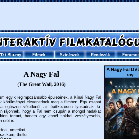
VD
/
Blu-ray
Filmek
Színészek
Rendezők
Fórumo
A Nagy Fal DVD
A Nagy Fal
ray
(The Great Wall, 2016)
lem egyik legimpozánsabb épületének, a Kínai Nagy Fal
k körülményei elevenednek meg a filmben. Egy csapat
ona egészen véletlenül az építkezésen lyukadnak ki.
n rájönnek, hogy a Fal nem csupán a mongol hadakat
 kinn tartani, hanem egy ennél sokkal veszélyesebb,
 erőt is.
ínai, amerikai
ztikum, thriller