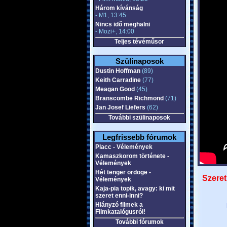
Három kívánság
- M1, 13:45
Nincs idő meghalni
- Mozi+, 14:00
Teljes tévéműsor
Szülinaposok
Dustin Hoffman
(89)
Keith Carradine
(77)
Meagan Good
(45)
Branscombe Richmond
(71)
Jan Josef Liefers
(62)
További szülinaposok
Legfrissebb fórumok
Placc - Vélemények
Kamaszkorom története -
Vélemények
Hét tenger ördöge -
Szeret
Vélemények
Kaja-pia topik, avagy: ki mit
szeret enni-inni?
Hiányzó filmek a
Filmkatalógusról!
További fórumok