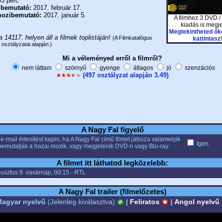
3 perc
 bemutató:
2017. február 17.
ozibemutató:
2017. január 5.
A filmhez 3 DVD /
kiadás is megje
Megtekintheted őke
a 14117. helyen áll a filmek toplistáján!
(A Filmkatalógus
kattintasz
!
 osztályzatai alapján.)
Mi a véleményed erről a filmről?
nem láttam
szörnyű
gyenge
átlagos
jó
szenzációs
(497 osztályzat alapján 3.49)
A Nagy Fal figyelő
e-mail értesítést kapni, ha A Nagy Fal című filmet játssza valamelyik
Igen
bemutatják a hazai mozik, vagy megjelenik DVD-n vagy Blu-ray
A filmet itt láthatod legközelebb:
usztus 9. vasárnap, 00:15 - RTL
A Nagy Fal trailer (filmelőzetes)
agyar nyelvű
(Jelenleg kiválasztva)
|
Feliratos
|
Angol nyelvű