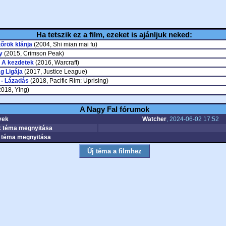
Ha tetszik ez a film, ezeket is ajánljuk neked:
tőrök klánja
(2004, Shi mian mai fu)
y
(2015, Crimson Peak)
 A kezdetek
(2016, Warcraft)
g Ligája
(2017, Justice League)
 - Lázadás
(2018, Pacific Rim: Uprising)
018, Ying)
A Nagy Fal fórumok
yek
Watcher
, 2024-06-02 17:52
 téma megnyitása
téma megnyitása