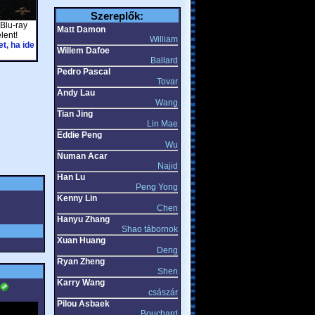
Szereplők:
 Blu-ray
Matt Damon
lent!
William
t, ha ide
Willem Dafoe
Ballard
Pedro Pascal
Tovar
Andy Lau
Wang
Tian Jing
Lin Mae
Eddie Peng
Wu
Numan Acar
Najid
Han Lu
Peng Yong
Kenny Lin
Chen
Hanyu Zhang
Shao tábornok
Xuan Huang
Deng
Ryan Zheng
Shen
Karry Wang
császár
Pilou Asbaek
Bouchard