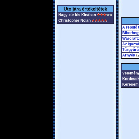
Utoljára értékeltétek
Nagy zűr kis Kínában
Christopher Nolan
A repülő 
Bíborheg
Warcraft:
Az Igazsá
Tűzgyűrű
Árnyék
(2
Vélemén
Kérdések
Keresem 