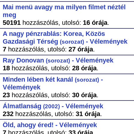
Mai menü avagy ma milyen filmet néztél
meg
50191
hozzászólás,
utolsó:
16 órája
.
A nagy pénzrablás: Korea, Közös
Gazdasági Térség
- Vélemények
(sorozat)
7
hozzászólás,
utolsó:
27 órája
.
Ray Donovan
- Vélemények
(sorozat)
18
hozzászólás,
utolsó:
28 órája
.
Minden lében két kanál
-
(sorozat)
Vélemények
23
hozzászólás,
utolsó:
30 órája
.
Álmatlanság
- Vélemények
(2002)
232
hozzászólás,
utolsó:
31 órája
.
Öld, ahogy éred! - Vélemények
7
hozzászólás,
utolsó:
33 órája
.