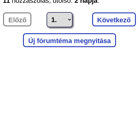
11
hozzászólás,
utolsó:
2 napja
.
Előző
Következő
Új fórumtéma megnyitása