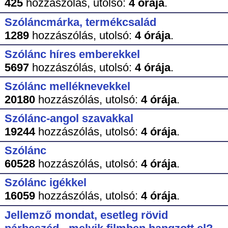
425
hozzászólás,
utolsó:
4 órája
.
Szóláncmárka, termékcsalád
1289
hozzászólás,
utolsó:
4 órája
.
Szólánc híres emberekkel
5697
hozzászólás,
utolsó:
4 órája
.
Szólánc melléknevekkel
20180
hozzászólás,
utolsó:
4 órája
.
Szólánc-angol szavakkal
19244
hozzászólás,
utolsó:
4 órája
.
Szólánc
60528
hozzászólás,
utolsó:
4 órája
.
Szólánc igékkel
16059
hozzászólás,
utolsó:
4 órája
.
Jellemző mondat, esetleg rövid