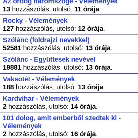
Az ördög háromszöge - Vélemények
13
hozzászólás,
utolsó:
11 órája
.
Rocky - Vélemények
127
hozzászólás,
utolsó:
12 órája
.
Szólánc (földrajzi nevekkel)
52581
hozzászólás,
utolsó:
13 órája
.
Szólánc - Együttesek nevével
19881
hozzászólás,
utolsó:
13 órája
.
Vaksötét - Vélemények
188
hozzászólás,
utolsó:
13 órája
.
Kardvihar - Vélemények
2
hozzászólás,
utolsó:
14 órája
.
101 dolog, amit emberből szedtek ki -
Vélemények
2
hozzászólás,
utolsó:
16 órája
.