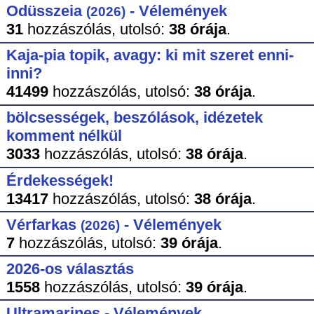
Odüsszeia
- Vélemények
(2026)
31
hozzászólás,
utolsó:
38 órája
.
Kaja-pia topik, avagy: ki mit szeret enni-
inni?
41499
hozzászólás,
utolsó:
38 órája
.
bölcsességek, beszólások, idézetek
komment nélkül
3033
hozzászólás,
utolsó:
38 órája
.
Érdekességek!
13417
hozzászólás,
utolsó:
38 órája
.
Vérfarkas
- Vélemények
(2026)
7
hozzászólás,
utolsó:
39 órája
.
2026-os választás
1558
hozzászólás,
utolsó:
39 órája
.
Ultramarines - Vélemények