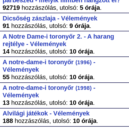
párbeszéd - melyik filmben hangzott el?
92719
hozzászólás,
utolsó:
5 órája
.
Dicsőség zászlaja - Vélemények
91
hozzászólás,
utolsó:
9 órája
.
A Notre Dame-i toronyőr 2. - A harang
rejtélye - Vélemények
14
hozzászólás,
utolsó:
10 órája
.
A notre-dame-i toronyőr
-
(1996)
Vélemények
55
hozzászólás,
utolsó:
10 órája
.
A notre-dame-i toronyőr
-
(1998)
Vélemények
13
hozzászólás,
utolsó:
10 órája
.
Alvilági játékok - Vélemények
188
hozzászólás,
utolsó:
10 órája
.