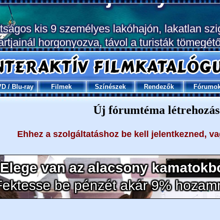
VD
/
Blu-ray
Filmek
Színészek
Rendezők
Fórumo
Új fórumtéma létrehozás
Ehhez a szolgáltatáshoz be kell jelentkezned, v