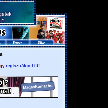
k
Képek
Díjak
a
agy
regisztrálnod itt
!