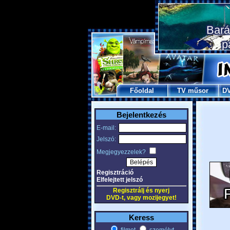
Főoldal
TV műsor
D
Bejelentkezés
E-mail:
Jelszó:
Megjegyezzelek?
Regisztráció
Elfelejtett jelszó
Regisztrálj és nyerj
DVD-t, vagy mozijegyet!
Keress