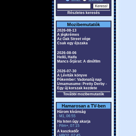
filmet
személyt
Részletes keresés
Mozibemutatók
2026-08-13
A jégkrémes
Az Oak Street vége
Csak egy éjszaka
2026-08-06
Helló, Haifa
Mancs őrjárat: A dinófilm
2026-07-30
A Léviták könyve
Pókember: Vadonatúj nap
Umamusume: Pretty Derby -
Egy új korszak kezdete
További mozibemutatók
Hamarosan a TV-ben
Három kívánság
- M1, 06:55
Ha Isten úgy akarja
- Film+, 07:15
A kaszkadőr
- HBO2, 07:45