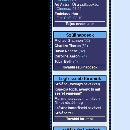
Ad Astra - Út a csillagokba
- Cinemax, 07:55
Emlékezz rám
- Film Café, 08:10
Teljes tévéműsor
Szülinaposok
Michael Shannon
(52)
Charlize Theron
(51)
David Rasche
(82)
Caroline Aaron
(74)
Tobin Bell
(84)
További szülinaposok
Legfrissebb fórumok
Szólánc (földrajzi nevekkel)
Kaja-pia topik, avagy: ki mit
szeret enni-inni?
Mai menü avagy ma milyen
filmet néztél meg
szólánc ismerőseid nevével
Szóláncital
További fórumok