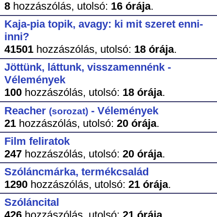
8
hozzászólás,
utolsó:
16 órája
.
Kaja-pia topik, avagy: ki mit szeret enni-
inni?
41501
hozzászólás,
utolsó:
18 órája
.
Jöttünk, láttunk, visszamennénk -
Vélemények
100
hozzászólás,
utolsó:
18 órája
.
Reacher
- Vélemények
(sorozat)
21
hozzászólás,
utolsó:
20 órája
.
Film feliratok
247
hozzászólás,
utolsó:
20 órája
.
Szóláncmárka, termékcsalád
1290
hozzászólás,
utolsó:
21 órája
.
Szóláncital
426
hozzászólás,
utolsó:
21 órája
.