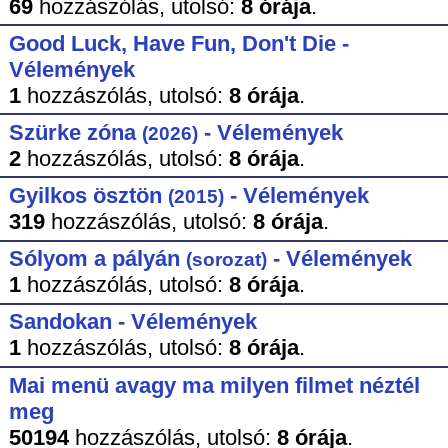
69
hozzászólás,
utolsó:
8 órája
.
Good Luck, Have Fun, Don't Die -
Vélemények
1
hozzászólás,
utolsó:
8 órája
.
Szürke zóna
- Vélemények
(2026)
2
hozzászólás,
utolsó:
8 órája
.
Gyilkos ösztön
- Vélemények
(2015)
319
hozzászólás,
utolsó:
8 órája
.
Sólyom a pályán
- Vélemények
(sorozat)
1
hozzászólás,
utolsó:
8 órája
.
Sandokan - Vélemények
1
hozzászólás,
utolsó:
8 órája
.
Mai menü avagy ma milyen filmet néztél
meg
50194
hozzászólás,
utolsó:
8 órája
.