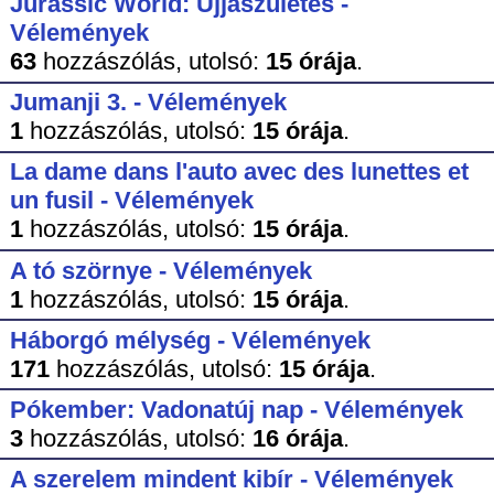
Jurassic World: Újjászületés -
Vélemények
63
hozzászólás,
utolsó:
15 órája
.
Jumanji 3. - Vélemények
1
hozzászólás,
utolsó:
15 órája
.
La dame dans l'auto avec des lunettes et
un fusil - Vélemények
1
hozzászólás,
utolsó:
15 órája
.
A tó szörnye - Vélemények
1
hozzászólás,
utolsó:
15 órája
.
Háborgó mélység - Vélemények
171
hozzászólás,
utolsó:
15 órája
.
Pókember: Vadonatúj nap - Vélemények
3
hozzászólás,
utolsó:
16 órája
.
A szerelem mindent kibír - Vélemények