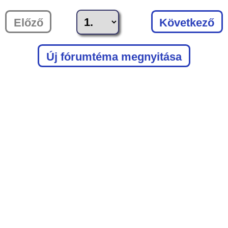
Előző
Következő
Új fórumtéma megnyitása