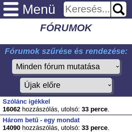
Menü
FÓRUMOK
Fórumok szűrése és rendezése:
Szólánc igékkel
16062
hozzászólás,
utolsó:
33 perce
.
Három betű - egy mondat
14090
hozzászólás,
utolsó:
33 perce
.