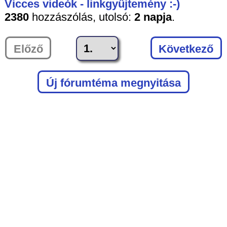
Vicces videók - linkgyűjtemény :-)
2380
hozzászólás,
utolsó:
2 napja
.
Előző
Következő
Új fórumtéma megnyitása