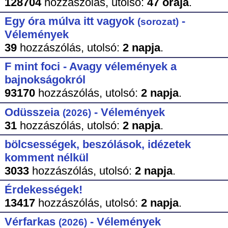
128704
hozzászólás,
utolsó:
47 órája
.
Egy óra múlva itt vagyok
-
(sorozat)
Vélemények
39
hozzászólás,
utolsó:
2 napja
.
F mint foci - Avagy vélemények a
bajnokságokról
93170
hozzászólás,
utolsó:
2 napja
.
Odüsszeia
- Vélemények
(2026)
31
hozzászólás,
utolsó:
2 napja
.
bölcsességek, beszólások, idézetek
komment nélkül
3033
hozzászólás,
utolsó:
2 napja
.
Érdekességek!
13417
hozzászólás,
utolsó:
2 napja
.
Vérfarkas
- Vélemények
(2026)