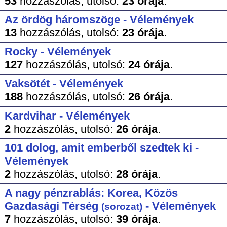
53
hozzászólás,
utolsó:
23 órája
.
Az ördög háromszöge - Vélemények
13
hozzászólás,
utolsó:
23 órája
.
Rocky - Vélemények
127
hozzászólás,
utolsó:
24 órája
.
Vaksötét - Vélemények
188
hozzászólás,
utolsó:
26 órája
.
Kardvihar - Vélemények
2
hozzászólás,
utolsó:
26 órája
.
101 dolog, amit emberből szedtek ki -
Vélemények
2
hozzászólás,
utolsó:
28 órája
.
A nagy pénzrablás: Korea, Közös
Gazdasági Térség
- Vélemények
(sorozat)
7
hozzászólás,
utolsó:
39 órája
.