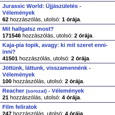
Jurassic World: Újjászületés -
Vélemények
62
hozzászólás,
utolsó:
1 órája
.
Mit hallgatsz most?
171546
hozzászólás,
utolsó:
2 órája
.
Kaja-pia topik, avagy: ki mit szeret enni-
inni?
41501
hozzászólás,
utolsó:
2 órája
.
Jöttünk, láttunk, visszamennénk -
Vélemények
100
hozzászólás,
utolsó:
2 órája
.
Reacher
- Vélemények
(sorozat)
21
hozzászólás,
utolsó:
4 órája
.
Film feliratok
247
hozzászólás,
utolsó:
4 órája
.