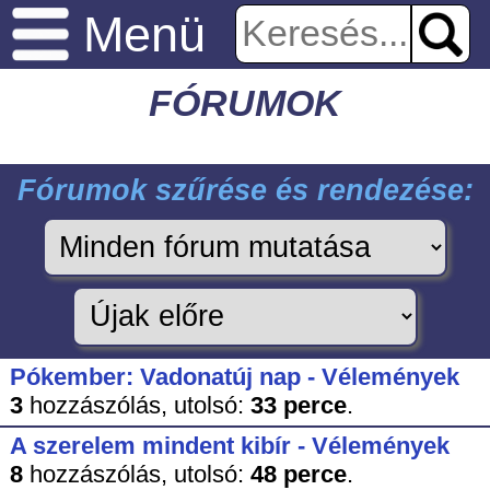
Menü
FÓRUMOK
Fórumok szűrése és rendezése:
Pókember: Vadonatúj nap - Vélemények
3
hozzászólás,
utolsó:
33 perce
.
A szerelem mindent kibír - Vélemények
8
hozzászólás,
utolsó:
48 perce
.